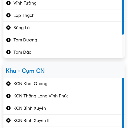
Vĩnh Tường
Hành chính – VP
Lập Thạch
Hóa chất
Sông Lô
Kế toán – Kiểm toán
Tam Dương
Kho vận – Thủ quỹ
Tam Đảo
Kiểm soát chất lượng
Yên Lạc
Kỹ sư cơ khí
Khu - Cụm CN
Gần Vĩnh Phúc
Kỹ sư điện
KCN Khai Quang
Kỹ thuật cao
KCN Thăng Long Vĩnh Phúc
Kỹ thuật mạng – IT
KCN Bình Xuyên
Làm bán thời gian
KCN Bình Xuyên II