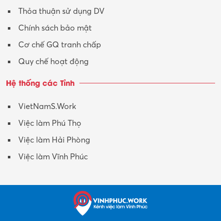
Xây dựng
Thỏa thuận sử dụng DV
Xuất nhập khẩu
Chính sách bảo mật
Y tế-Dược
Cơ chế GQ tranh chấp
Quy chế hoạt động
Hệ thống các Tỉnh
VietNamS.Work
Việc làm Phú Thọ
Việc làm Hải Phòng
Việc làm Vĩnh Phúc