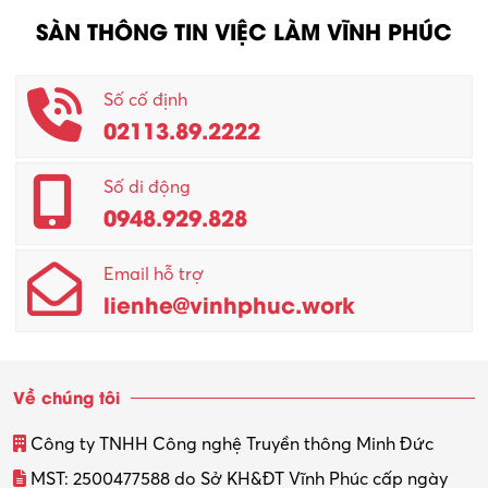
SÀN THÔNG TIN VIỆC LÀM VĨNH PHÚC
Nhân viên CSKH
Phục vụ khác
Số cố định
02113.89.2222
Promotion Girl (PG)
Quản lý – Giám đốc
Số di động
0948.929.828
Quản lý chất lượng – QC
Email hỗ trợ
Quản lý sản xuất
lienhe@vinhphuc.work
Quản trị kinh doanh
Sinh viên làm thêm
Về chúng tôi
Thiết kế
Công ty TNHH Công nghệ Truyền thông Minh Đức
Thiết kế đồ họa
MST: 2500477588 do Sở KH&ĐT Vĩnh Phúc cấp ngày