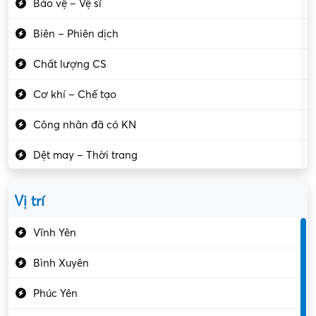
Bảo vệ – Vệ sĩ
Biên – Phiên dịch
Chất lượng CS
Cơ khí – Chế tạo
Công nhân đã có KN
Dệt may – Thời trang
Dịch vụ giải trí
Vị trí
Du lịch – Nhà hàng
Vĩnh Yên
Điện tử – Điện lạnh
Bình Xuyên
Điều hóa
Phúc Yên
Giáo dục – Sư phạm