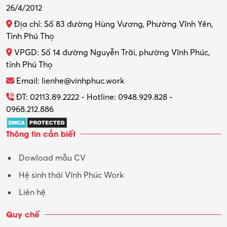
26/4/2012
Thiết kế nội thất
Địa chỉ: Số 83 đường Hùng Vương, Phường Vĩnh Yên,
Thợ máy – Ô tô – Xe máy
Tỉnh Phú Thọ
VPGD: Số 14 đường Nguyễn Trãi, phường Vĩnh Phúc,
Thực tập
tỉnh Phú Thọ
Thương mại điện tử
Email: lienhe@vinhphuc.work
Tổ chức sự kiện – Quà tặng
ĐT: 02113.89.2222 - Hotline: 0948.929.828 -
0968.212.886
Trợ lý
Thông tin cần biết
Tư vấn
Dowload mẫu CV
Tư vấn – Kiến trúc
Hệ sinh thái Vĩnh Phúc Work
Vận hành máy phay CNC
Liên hệ
Vận tải – Lái xe
Quy chế