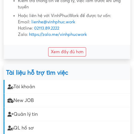
Kiểm tra thông tin về công ty, việc làm trước khi ứng
tuyển
Hoặc liên hệ với VinhPhucWork để được tư vấn:
Email:
lienhe@vinhphuc.work
Hotline:
02113.89.2222
Zalo:
https://zalo.me/vinhphucwork
Xem đầy đủ hơn
Tài liệu hỗ trợ tìm việc
Tài khoản
New JOB
Quản lý tin
QL hồ sơ