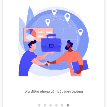
Nội dung mô tả công việc sơ sài, không đồng nhất với công
việc thực tế