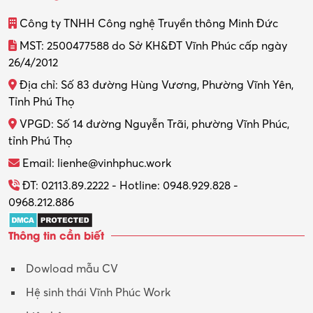
Thiết kế
Công ty TNHH Công nghệ Truyền thông Minh Đức
Thiết kế đồ họa
MST: 2500477588 do Sở KH&ĐT Vĩnh Phúc cấp ngày
26/4/2012
Thiết kế nội thất
Địa chỉ: Số 83 đường Hùng Vương, Phường Vĩnh Yên,
Thợ máy – Ô tô – Xe máy
Tỉnh Phú Thọ
VPGD: Số 14 đường Nguyễn Trãi, phường Vĩnh Phúc,
Thực tập
tỉnh Phú Thọ
Thương mại điện tử
Email: lienhe@vinhphuc.work
Tổ chức sự kiện – Quà tặng
ĐT: 02113.89.2222 - Hotline: 0948.929.828 -
0968.212.886
Trợ lý
Thông tin cần biết
Tư vấn
Dowload mẫu CV
Tư vấn – Kiến trúc
Hệ sinh thái Vĩnh Phúc Work
Vận hành máy phay CNC