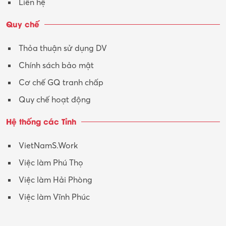
Liên hệ
Vận tải – Lái xe
Quy chế
Xây dựng
Thỏa thuận sử dụng DV
Xuất nhập khẩu
Chính sách bảo mật
Y tế-Dược
Cơ chế GQ tranh chấp
Quy chế hoạt động
Hệ thống các Tỉnh
VietNamS.Work
Việc làm Phú Thọ
Việc làm Hải Phòng
Việc làm Vĩnh Phúc