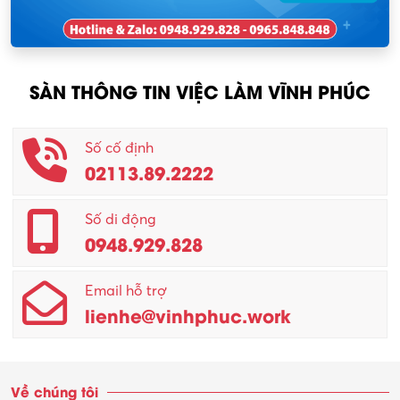
Nhân viên thu mua
KCN Tam Dương
Nông – Lâm nghiệp
SÀN THÔNG TIN VIỆC LÀM VĨNH PHÚC
Nhân viên CSKH
Phục vụ khác
Số cố định
02113.89.2222
Promotion Girl (PG)
Quản lý – Giám đốc
Số di động
0948.929.828
Quản lý chất lượng – QC
Email hỗ trợ
Quản lý sản xuất
lienhe@vinhphuc.work
Quản trị kinh doanh
Sinh viên làm thêm
Về chúng tôi