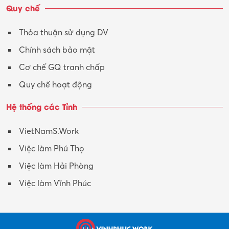
Vận tải – Lái xe
Quy chế
Xây dựng
Thỏa thuận sử dụng DV
Xuất nhập khẩu
Chính sách bảo mật
Y tế-Dược
Cơ chế GQ tranh chấp
Quy chế hoạt động
Hệ thống các Tỉnh
VietNamS.Work
Việc làm Phú Thọ
Việc làm Hải Phòng
Việc làm Vĩnh Phúc