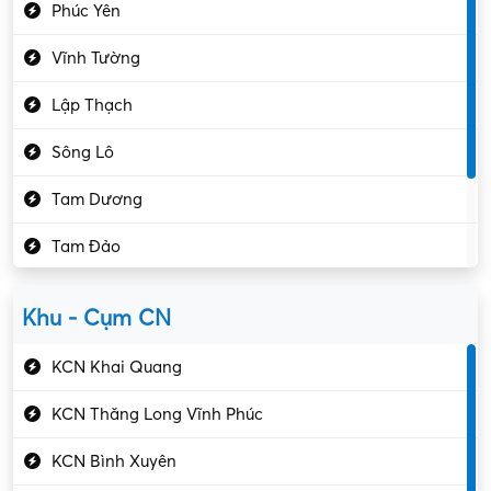
Phúc Yên
Giáo dục – Sư phạm
Vĩnh Tường
Hành chính – VP
Lập Thạch
Hóa chất
Sông Lô
Kế toán – Kiểm toán
Tam Dương
Kho vận – Thủ quỹ
Tam Đảo
Kiểm soát chất lượng
Yên Lạc
Kỹ sư cơ khí
Khu - Cụm CN
Gần Vĩnh Phúc
Kỹ sư điện
KCN Khai Quang
Kỹ thuật cao
KCN Thăng Long Vĩnh Phúc
Kỹ thuật mạng – IT
KCN Bình Xuyên