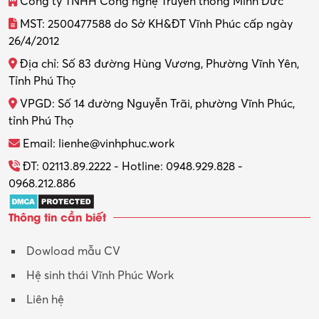
Công ty TNHH Công nghệ Truyền thông Minh Đức
Thiết kế đồ họa
MST: 2500477588 do Sở KH&ĐT Vĩnh Phúc cấp ngày
26/4/2012
Thiết kế nội thất
Địa chỉ: Số 83 đường Hùng Vương, Phường Vĩnh Yên,
Thợ máy – Ô tô – Xe máy
Tỉnh Phú Thọ
VPGD: Số 14 đường Nguyễn Trãi, phường Vĩnh Phúc,
Thực tập
tỉnh Phú Thọ
Thương mại điện tử
Email: lienhe@vinhphuc.work
Tổ chức sự kiện – Quà tặng
ĐT: 02113.89.2222 - Hotline: 0948.929.828 -
0968.212.886
Trợ lý
Thông tin cần biết
Tư vấn
Dowload mẫu CV
Tư vấn – Kiến trúc
Hệ sinh thái Vĩnh Phúc Work
Vận hành máy phay CNC
Liên hệ