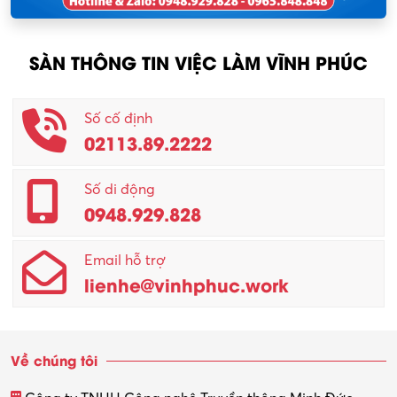
Nông – Lâm nghiệp
SÀN THÔNG TIN VIỆC LÀM VĨNH PHÚC
Nhân viên CSKH
Phục vụ khác
Số cố định
02113.89.2222
Promotion Girl (PG)
Quản lý – Giám đốc
Số di động
0948.929.828
Quản lý chất lượng – QC
Email hỗ trợ
Quản lý sản xuất
lienhe@vinhphuc.work
Quản trị kinh doanh
Sinh viên làm thêm
Về chúng tôi
Thiết kế