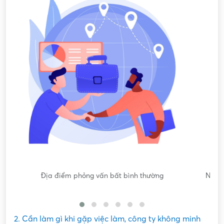
Nội dung mô tả công việc sơ sài, không đồng nhất với công
việc thực tế
2. Cần làm gì khi gặp việc làm, công ty không minh