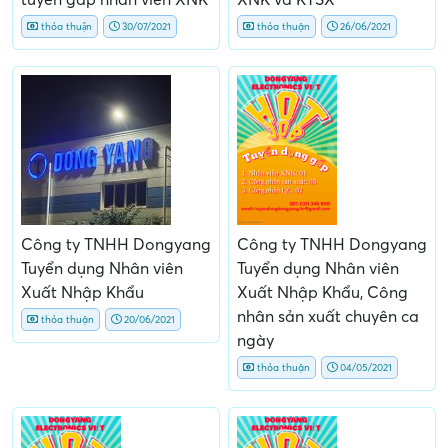
XNK và KTSX
thỏa thuận
30/07/2021
thỏa thuận
26/06/2021
Công ty TNHH Dongyang
Công ty TNHH Dongyang
Tuyển dụng Nhân viên
Tuyển dụng Nhân viên
Xuất Nhập Khẩu
Xuất Nhập Khẩu, Công
nhân sản xuất chuyên ca
thỏa thuận
20/06/2021
ngày
thỏa thuận
04/05/2021