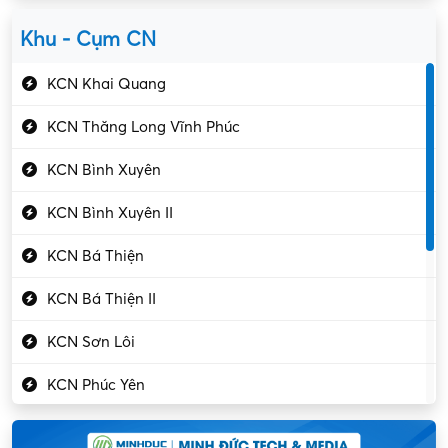
Yên Lạc
Kỹ sư cơ khí
Khu - Cụm CN
Gần Vĩnh Phúc
Kỹ sư điện
KCN Khai Quang
Kỹ thuật cao
KCN Thăng Long Vĩnh Phúc
Kỹ thuật mạng – IT
KCN Bình Xuyên
Làm bán thời gian
KCN Bình Xuyên II
Lao động phổ thông
KCN Bá Thiện
Lập trình – Phát triển
KCN Bá Thiện II
Luật – Công chứng
KCN Sơn Lôi
Marketing – PR
KCN Phúc Yên
Mỹ phẩm – Trang sức
Khu CN Đồng Sóc