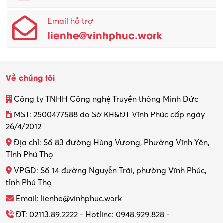
Quản lý chất lượng – QC
Email hỗ trợ
Quản lý sản xuất
lienhe@vinhphuc.work
Quản trị kinh doanh
Sinh viên làm thêm
Về chúng tôi
Thiết kế
Công ty TNHH Công nghệ Truyền thông Minh Đức
Thiết kế đồ họa
MST: 2500477588 do Sở KH&ĐT Vĩnh Phúc cấp ngày
26/4/2012
Thiết kế nội thất
Địa chỉ: Số 83 đường Hùng Vương, Phường Vĩnh Yên,
Thợ máy – Ô tô – Xe máy
Tỉnh Phú Thọ
VPGD: Số 14 đường Nguyễn Trãi, phường Vĩnh Phúc,
Thực tập
tỉnh Phú Thọ
Thương mại điện tử
Email: lienhe@vinhphuc.work
Tổ chức sự kiện – Quà tặng
ĐT: 02113.89.2222 - Hotline: 0948.929.828 -