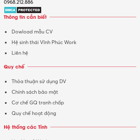
0968.212.886
Trợ lý
Thông tin cần biết
Tư vấn
Dowload mẫu CV
Tư vấn – Kiến trúc
Hệ sinh thái Vĩnh Phúc Work
Vận hành máy phay CNC
Liên hệ
Vận tải – Lái xe
Quy chế
Xây dựng
Thỏa thuận sử dụng DV
Xuất nhập khẩu
Chính sách bảo mật
Y tế-Dược
Cơ chế GQ tranh chấp
Quy chế hoạt động
Hệ thống các Tỉnh