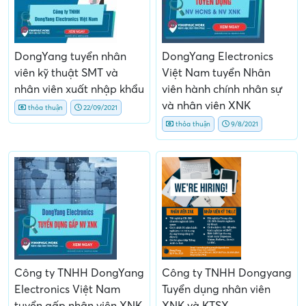
DongYang tuyển nhân
DongYang Electronics
viên kỹ thuật SMT và
Việt Nam tuyển Nhân
nhân viên xuất nhập khẩu
viên hành chính nhân sự
và nhân viên XNK
thỏa thuận
22/09/2021
thỏa thuận
9/8/2021
Công ty TNHH DongYang
Công ty TNHH Dongyang
Electronics Việt Nam
Tuyển dụng nhân viên
tuyển gấp nhân viên XNK