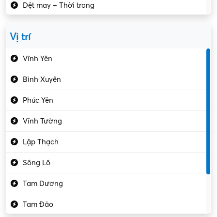
Dệt may – Thời trang
Dịch vụ giải trí
Vị trí
Du lịch – Nhà hàng
Vĩnh Yên
Điện tử – Điện lạnh
Bình Xuyên
Điều hóa
Phúc Yên
Giáo dục – Sư phạm
Vĩnh Tường
Hành chính – VP
Lập Thạch
Hóa chất
Sông Lô
Kế toán – Kiểm toán
Tam Dương
Kho vận – Thủ quỹ
Tam Đảo
Kiểm soát chất lượng