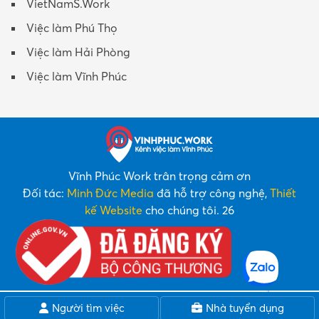
VietNamS.Work
Việc làm Phú Thọ
Việc làm Hải Phòng
Việc làm Vĩnh Phúc
Vĩnh Phúc Work trân trọng cảm ơn
Đối tác:
Minh Đức Media
đã hỗ trợ công nghệ,
Thiết
kế Website
cho chúng tôi. 26
Người tìm việc
Nhà tuyển dụng