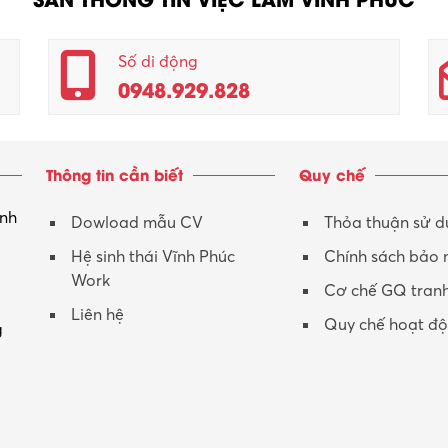
Số di động
0948.929.828
Thông tin cần biết
Quy chế
inh
Dowload mẫu CV
Thỏa thuận sử 
Hệ sinh thái Vĩnh Phúc
Chính sách bảo
Work
Cơ chế GQ tran
Liên hệ
Quy chế hoạt đ
g