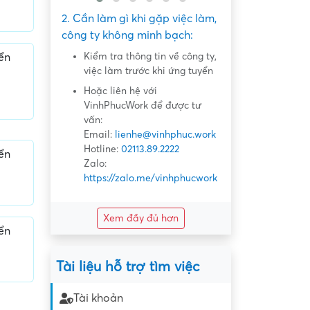
2. Cần làm gì khi gặp việc làm,
công ty không minh bạch:
Kiểm tra thông tin về công ty,
ển
việc làm trước khi ứng tuyển
Hoặc liên hệ với
VinhPhucWork để được tư
vấn:
Email:
lienhe@vinhphuc.work
Hotline:
02113.89.2222
ển
Zalo:
https://zalo.me/vinhphucwork
Xem đầy đủ hơn
ển
Tài liệu hỗ trợ tìm việc
Tài khoản