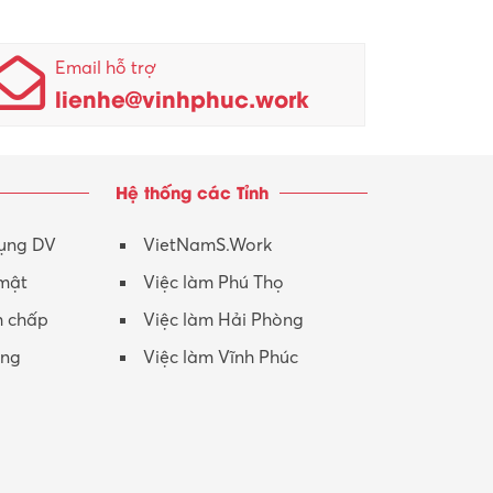
Nhân sự
KCN Lập Thạch I
Nhân viên kinh doanh
KCN Sông Lô I
Email hỗ trợ
lienhe@vinhphuc.work
Nhân viên thu mua
KCN Tam Dương
Nông – Lâm nghiệp
Hệ thống các Tỉnh
Nhân viên CSKH
Phục vụ khác
dụng DV
VietNamS.Work
 mật
Việc làm Phú Thọ
Promotion Girl (PG)
h chấp
Việc làm Hải Phòng
Quản lý – Giám đốc
ộng
Việc làm Vĩnh Phúc
Quản lý chất lượng – QC
Quản lý sản xuất
Quản trị kinh doanh