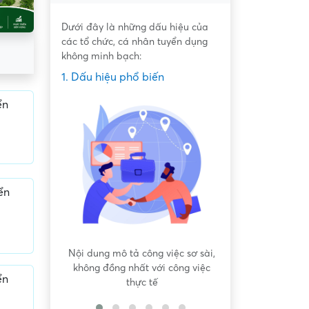
Dưới đây là những dấu hiệu của
các tổ chức, cá nhân tuyển dụng
không minh bạch:
1. Dấu hiệu phổ biến
ển
ển
 bất bình
Nội dung mô tả công việc sơ sài,
Hứa hẹn "việc nh
không đồng nhất với công việc
dàng lấy ti
ển
thực tế