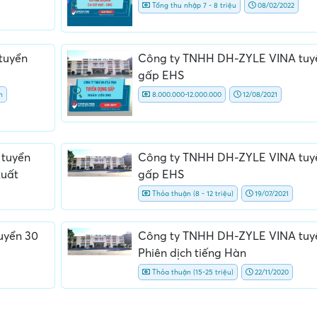
Tổng thu nhập 7 - 8 triệu
08/02/2022
tuyển
Công ty TNHH DH-ZYLE VINA tuy
gấp EHS
n
8.000.000-12.000.000
12/08/2021
 tuyển
Công ty TNHH DH-ZYLE VINA tuy
xuất
gấp EHS
Thỏa thuận (8 - 12 triệu)
19/07/2021
uyển 30
Công ty TNHH DH-ZYLE VINA tuy
Phiên dịch tiếng Hàn
Thỏa thuận (15-25 triệu)
22/11/2020