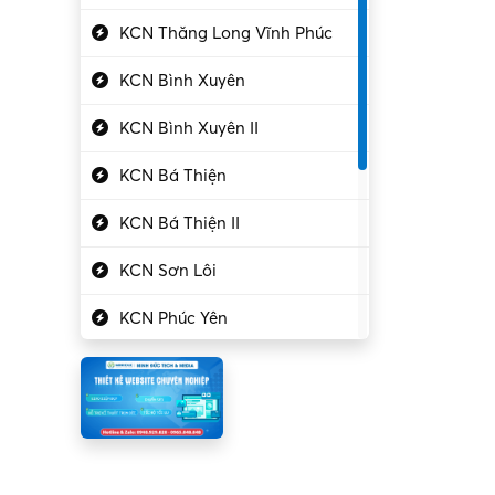
Kỹ thuật cao
KCN Thăng Long Vĩnh Phúc
Kỹ thuật mạng – IT
KCN Bình Xuyên
Làm bán thời gian
KCN Bình Xuyên II
Lao động phổ thông
KCN Bá Thiện
Lập trình – Phát triển
KCN Bá Thiện II
Luật – Công chứng
KCN Sơn Lôi
Marketing – PR
KCN Phúc Yên
Mỹ phẩm – Trang sức
Khu CN Đồng Sóc
Ngân hàng
KCN Chấn Hưng
Người giúp việc
KCN Lập Thạch