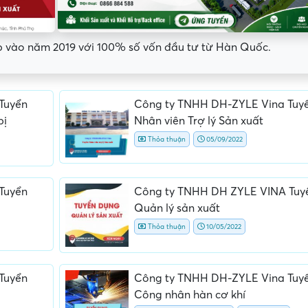
 vào năm 2019 với 100% số vốn đầu tư từ Hàn Quốc.
Tuyển
Công ty TNHH DH-ZYLE Vina Tuy
bị
Nhân viên Trợ lý Sản xuất
Thỏa thuận
05/09/2022
Tuyển
Công ty TNHH DH ZYLE VINA Tuy
Quản lý sản xuất
Thỏa thuận
10/05/2022
ấn, phí
Yêu cầu ký kết giấy tờ không rõ
Địa điểm phỏng vấn
ràng hoặc nộp giấy tờ gốc
thường
Tuyển
Công ty TNHH DH-ZYLE Vina Tuy
Công nhân hàn cơ khí