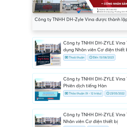
Công ty TNHH DH-Zyle Vina được thành lập
Công ty TNHH DH-ZYLE Vina 
dụng Nhân viên Cơ điện thiết 
Thoả thuận
Đến 15/08/2023
Công ty TNHH DH-ZYLE Vina 
Phiên dịch tiếng Hàn
Thỏa thuận (9 - 12 triệu)
23/05/2022
Yêu cầu nộp phí phỏng v
giữ chỗ...
Công ty TNHH DH-ZYLE Vina 
Nhân viên Cơ điện thiết bị