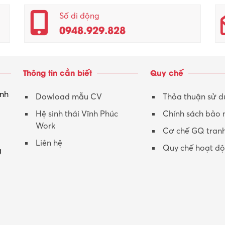
Số di động
0948.929.828
Thông tin cần biết
Quy chế
inh
Dowload mẫu CV
Thỏa thuận sử 
Hệ sinh thái Vĩnh Phúc
Chính sách bảo
Work
Cơ chế GQ tran
Liên hệ
Quy chế hoạt đ
g