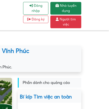
Đăng
Nhà tuyển
nhập
dụng
Đăng ký
Người tìm
việc
 Vĩnh Phúc
h Phúc.
Phần dành cho quảng cáo
Bí kíp Tìm việc an toàn