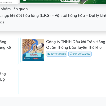
n phẩm liên quan
, nạp khí đốt hóa lỏng (L.P.G) – Vận tải hàng hóa – Đại lý kin
gas
Hồng
Công ty TNHH Dầu khí Trần Hồng
ụng Kế
Quân Thông báo Tuyển Thủ kho
Từ 10-12 triệu
Đến 30/03/2023
Hồng
 bộ
ấn, phí
Yêu cầu ký kết giấy tờ không rõ
Địa điểm phỏng vấn
ràng hoặc nộp giấy tờ gốc
thường