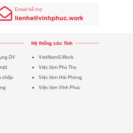
Nhân viên kinh doanh
KCN Sông Lô I
Email hỗ trợ
lienhe@vinhphuc.work
Nhân viên thu mua
KCN Tam Dương
Nông – Lâm nghiệp
Hệ thống các Tỉnh
Nhân viên CSKH
Phục vụ khác
dụng DV
VietNamS.Work
 mật
Việc làm Phú Thọ
Promotion Girl (PG)
h chấp
Việc làm Hải Phòng
Quản lý – Giám đốc
ộng
Việc làm Vĩnh Phúc
Quản lý chất lượng – QC
Quản lý sản xuất
Quản trị kinh doanh