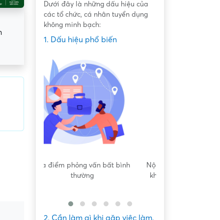
Dưới đây là những dấu hiệu của
các tổ chức, cá nhân tuyển dụng
không minh bạch:
h
1. Dấu hiệu phổ biến
 bất bình
Nội dung mô tả công việc sơ sài,
Hứa hẹn "việc nh
không đồng nhất với công việc
dàng lấy ti
thực tế
2. Cần làm gì khi gặp việc làm,