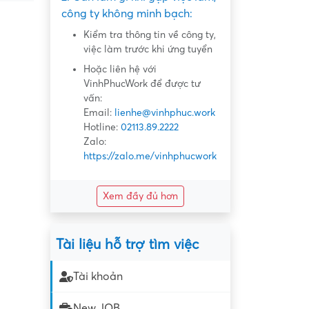
công ty không minh bạch:
Kiểm tra thông tin về công ty,
việc làm trước khi ứng tuyển
Hoặc liên hệ với
VinhPhucWork để được tư
vấn:
Email:
lienhe@vinhphuc.work
Hotline:
02113.89.2222
Zalo:
https://zalo.me/vinhphucwork
Xem đầy đủ hơn
Tài liệu hỗ trợ tìm việc
Tài khoản
New JOB