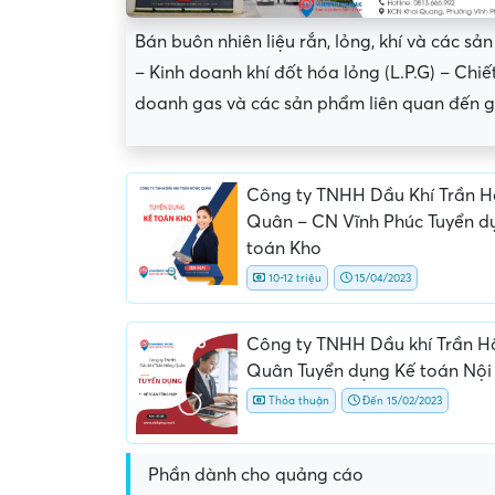
Bán buôn nhiên liệu rắn, lỏng, khí và các sả
– Kinh doanh khí đốt hóa lỏng (L.P.G) – Chiết
doanh gas và các sản phẩm liên quan đến 
Công ty TNHH Dầu Khí Trần 
Quân – CN Vĩnh Phúc Tuyển d
toán Kho
10-12 triệu
15/04/2023
Công ty TNHH Dầu khí Trần 
Quân Tuyển dụng Kế toán Nội
Yêu cầu nộp phí phỏng v
giữ chỗ...
Thỏa thuận
Đến 15/02/2023
Phần dành cho quảng cáo