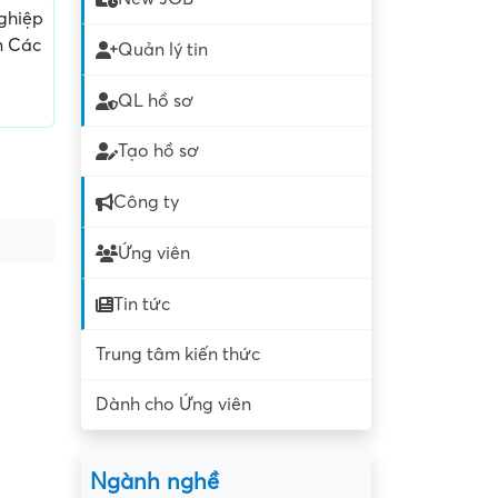
ghiệp
n Các
Quản lý tin
QL hồ sơ
Tạo hồ sơ
Công ty
Ứng viên
Tin tức
Trung tâm kiến thức
Dành cho Ứng viên
Ngành nghề