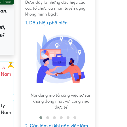
Dưới đây là những dấu hiệu của
các tổ chức, cá nhân tuyển dụng
oan.
không minh bạch:
1. Dấu hiệu phổ biến
ti,
hỉ
Gấp
 ty
t Nam
 bất bình
Nội dung mô tả công việc sơ sài,
Hứa hẹn "việc nh
không đồng nhất với công việc
dàng lấy ti
 ty
thực tế
t Nam
2. Cần làm gì khi gặp việc làm,