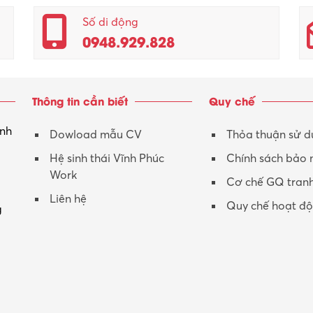
Số di động
0948.929.828
Thông tin cần biết
Quy chế
inh
Dowload mẫu CV
Thỏa thuận sử 
Hệ sinh thái Vĩnh Phúc
Chính sách bảo
Work
Cơ chế GQ tran
Liên hệ
Quy chế hoạt đ
g