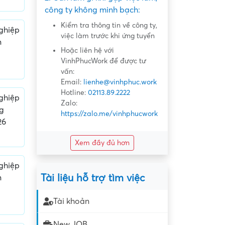
công ty không minh bạch:
Kiểm tra thông tin về công ty,
ghiệp
việc làm trước khi ứng tuyển
n
Hoặc liên hệ với
VinhPhucWork để được tư
vấn:
Email:
lienhe@vinhphuc.work
Hotline:
02113.89.2222
ghiệp
Zalo:
ng
https://zalo.me/vinhphucwork
26
Xem đầy đủ hơn
ghiệp
Tài liệu hỗ trợ tìm việc
n
Tài khoản
New JOB