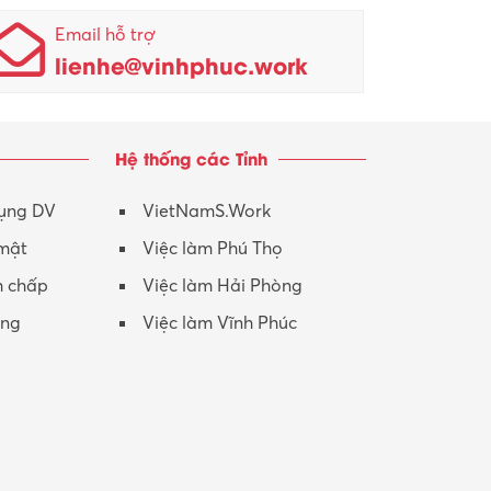
Nhân viên kinh doanh
KCN Sông Lô I
Email hỗ trợ
lienhe@vinhphuc.work
Nhân viên thu mua
KCN Tam Dương
Nông – Lâm nghiệp
Hệ thống các Tỉnh
Nhân viên CSKH
Phục vụ khác
dụng DV
VietNamS.Work
 mật
Việc làm Phú Thọ
Promotion Girl (PG)
h chấp
Việc làm Hải Phòng
Quản lý – Giám đốc
ộng
Việc làm Vĩnh Phúc
Quản lý chất lượng – QC
Quản lý sản xuất
Quản trị kinh doanh