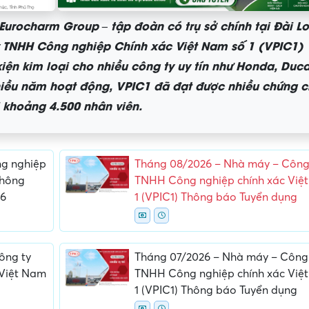
urocharm Group – tập đoàn có trụ sở chính tại Đài L
 TNHH Công nghiệp Chính xác Việt Nam số 1 (VPIC1)
iện kim loại cho nhiều công ty uy tín như Honda, Duca
nhiều năm hoạt động, VPIC1 đã đạt được nhiều chứng c
i khoảng 4.500 nhân viên.
g nghiệp
Tháng 08/2026 – Nhà máy – Công
Thông
TNHH Công nghiệp chính xác Việ
26
1 (VPIC1) Thông báo Tuyển dụng
ấn, phí
Yêu cầu ký kết giấy tờ không rõ
Địa điểm phỏng vấn
ràng hoặc nộp giấy tờ gốc
thường
ông ty
Tháng 07/2026 – Nhà máy – Công
 Việt Nam
TNHH Công nghiệp chính xác Việ
1 (VPIC1) Thông báo Tuyển dụng