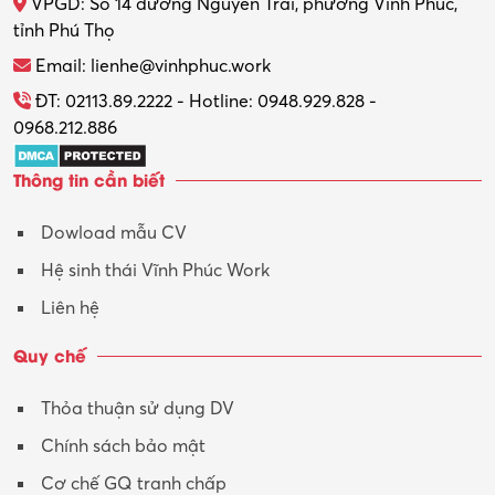
VPGD: Số 14 đường Nguyễn Trãi, phường Vĩnh Phúc,
Thực tập
tỉnh Phú Thọ
Thương mại điện tử
Email: lienhe@vinhphuc.work
Tổ chức sự kiện – Quà tặng
ĐT: 02113.89.2222 - Hotline: 0948.929.828 -
0968.212.886
Trợ lý
Thông tin cần biết
Tư vấn
Dowload mẫu CV
Tư vấn – Kiến trúc
Hệ sinh thái Vĩnh Phúc Work
Vận hành máy phay CNC
Liên hệ
Vận tải – Lái xe
Quy chế
Xây dựng
Thỏa thuận sử dụng DV
Xuất nhập khẩu
Chính sách bảo mật
Y tế-Dược
Cơ chế GQ tranh chấp