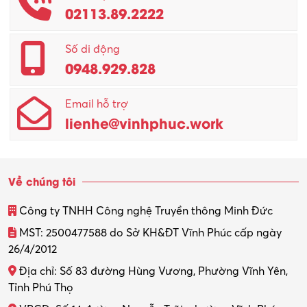
02113.89.2222
Promotion Girl (PG)
Quản lý – Giám đốc
Số di động
0948.929.828
Quản lý chất lượng – QC
Email hỗ trợ
Quản lý sản xuất
lienhe@vinhphuc.work
Quản trị kinh doanh
Sinh viên làm thêm
Về chúng tôi
Thiết kế
Công ty TNHH Công nghệ Truyền thông Minh Đức
Thiết kế đồ họa
MST: 2500477588 do Sở KH&ĐT Vĩnh Phúc cấp ngày
26/4/2012
Thiết kế nội thất
Địa chỉ: Số 83 đường Hùng Vương, Phường Vĩnh Yên,
Thợ máy – Ô tô – Xe máy
Tỉnh Phú Thọ