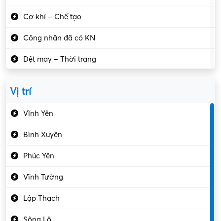
Cơ khí – Chế tạo
Công nhân đã có KN
Dệt may – Thời trang
Dịch vụ giải trí
Vị trí
Du lịch – Nhà hàng
Vĩnh Yên
Điện tử – Điện lạnh
Bình Xuyên
Điều hóa
Phúc Yên
Giáo dục – Sư phạm
Vĩnh Tường
Hành chính – VP
Lập Thạch
Hóa chất
Sông Lô