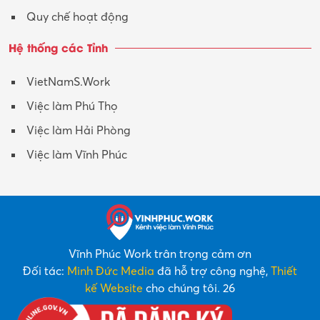
Quy chế hoạt động
Hệ thống các Tỉnh
VietNamS.Work
Việc làm Phú Thọ
Việc làm Hải Phòng
Việc làm Vĩnh Phúc
Vĩnh Phúc Work trân trọng cảm ơn
Đối tác:
Minh Đức Media
đã hỗ trợ công nghệ,
Thiết
kế Website
cho chúng tôi. 26