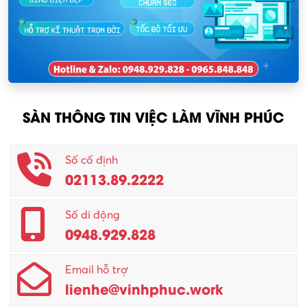
Nhân sự
KCN Lập Thạch I
Nhân viên kinh doanh
KCN Sông Lô I
Nhân viên thu mua
KCN Tam Dương
Nông – Lâm nghiệp
SÀN THÔNG TIN VIỆC LÀM VĨNH PHÚC
Nhân viên CSKH
Phục vụ khác
Số cố định
02113.89.2222
Promotion Girl (PG)
Quản lý – Giám đốc
Số di động
0948.929.828
Quản lý chất lượng – QC
Email hỗ trợ
Quản lý sản xuất
lienhe@vinhphuc.work
Quản trị kinh doanh