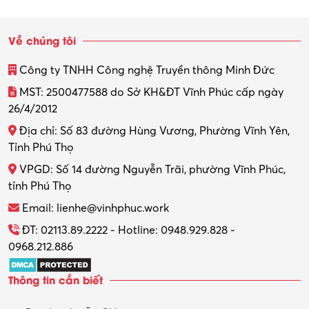
Sinh viên làm thêm
Về chúng tôi
Thiết kế
Công ty TNHH Công nghệ Truyền thông Minh Đức
Thiết kế đồ họa
MST: 2500477588 do Sở KH&ĐT Vĩnh Phúc cấp ngày
26/4/2012
Thiết kế nội thất
Địa chỉ: Số 83 đường Hùng Vương, Phường Vĩnh Yên,
Thợ máy – Ô tô – Xe máy
Tỉnh Phú Thọ
VPGD: Số 14 đường Nguyễn Trãi, phường Vĩnh Phúc,
Thực tập
tỉnh Phú Thọ
Thương mại điện tử
Email: lienhe@vinhphuc.work
Tổ chức sự kiện – Quà tặng
ĐT: 02113.89.2222 - Hotline: 0948.929.828 -
0968.212.886
Trợ lý
Thông tin cần biết
Tư vấn