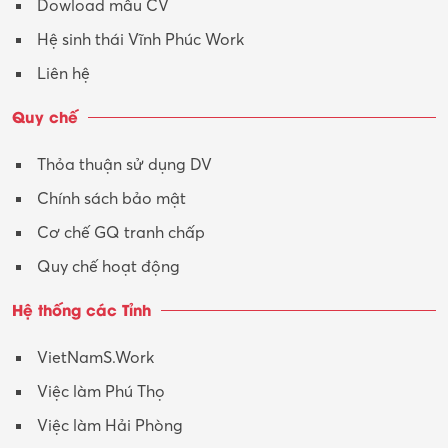
Dowload mẫu CV
Tư vấn – Kiến trúc
Hệ sinh thái Vĩnh Phúc Work
Vận hành máy phay CNC
Liên hệ
Vận tải – Lái xe
Quy chế
Xây dựng
Thỏa thuận sử dụng DV
Xuất nhập khẩu
Chính sách bảo mật
Y tế-Dược
Cơ chế GQ tranh chấp
Quy chế hoạt động
Hệ thống các Tỉnh
VietNamS.Work
Việc làm Phú Thọ
Việc làm Hải Phòng