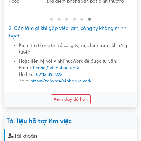
gốc
Địa điểm phỏng vấn bất bình thường
Nộ
2. Cần làm gì khi gặp việc làm, công ty không minh
bạch:
Kiểm tra thông tin về công ty, việc làm trước khi ứng
tuyển
Hoặc liên hệ với VinhPhucWork để được tư vấn:
Email:
lienhe@vinhphuc.work
Hotline:
02113.89.2222
Zalo:
https://zalo.me/vinhphucwork
Xem đầy đủ hơn
Tài liệu hỗ trợ tìm việc
Tài khoản