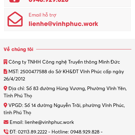
Quản lý chất lượng – QC
Email hỗ trợ
Quản lý sản xuất
lienhe@vinhphuc.work
Quản trị kinh doanh
Sinh viên làm thêm
Về chúng tôi
Thiết kế
Công ty TNHH Công nghệ Truyền thông Minh Đức
Thiết kế đồ họa
MST: 2500477588 do Sở KH&ĐT Vĩnh Phúc cấp ngày
26/4/2012
Thiết kế nội thất
Địa chỉ: Số 83 đường Hùng Vương, Phường Vĩnh Yên,
Thợ máy – Ô tô – Xe máy
Tỉnh Phú Thọ
VPGD: Số 14 đường Nguyễn Trãi, phường Vĩnh Phúc,
Thực tập
tỉnh Phú Thọ
Thương mại điện tử
Email: lienhe@vinhphuc.work
Tổ chức sự kiện – Quà tặng
ĐT: 02113.89.2222 - Hotline: 0948.929.828 -