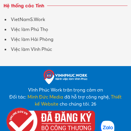
Hệ thống các Tỉnh
VietNamS.Work
Việc làm Phú Thọ
Việc làm Hải Phòng
Việc làm Vĩnh Phúc
Vĩnh Phúc Work trân trọng cảm ơn
Đối tác:
Minh Đức Media
đã hỗ trợ công nghệ,
Thiết
kế Website
cho chúng tôi. 26