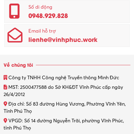
Quản lý – Giám đốc
Số di động
0948.929.828
Quản lý chất lượng – QC
Email hỗ trợ
Quản lý sản xuất
lienhe@vinhphuc.work
Quản trị kinh doanh
Sinh viên làm thêm
Về chúng tôi
Thiết kế
Công ty TNHH Công nghệ Truyền thông Minh Đức
Thiết kế đồ họa
MST: 2500477588 do Sở KH&ĐT Vĩnh Phúc cấp ngày
26/4/2012
Thiết kế nội thất
Địa chỉ: Số 83 đường Hùng Vương, Phường Vĩnh Yên,
Thợ máy – Ô tô – Xe máy
Tỉnh Phú Thọ
VPGD: Số 14 đường Nguyễn Trãi, phường Vĩnh Phúc,
Thực tập
tỉnh Phú Thọ
Thương mại điện tử