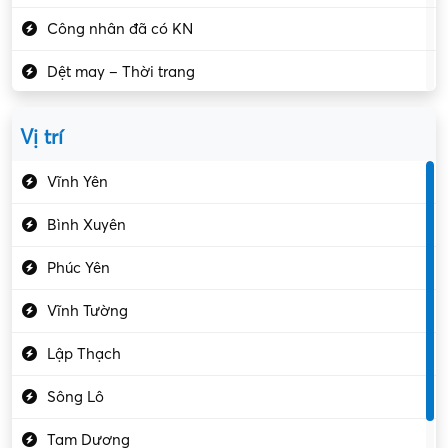
Công nhân đã có KN
Dệt may – Thời trang
Dịch vụ giải trí
Vị trí
Du lịch – Nhà hàng
Vĩnh Yên
Điện tử – Điện lạnh
Bình Xuyên
Điều hóa
Phúc Yên
Giáo dục – Sư phạm
Vĩnh Tường
Hành chính – VP
Lập Thạch
Hóa chất
Sông Lô
Kế toán – Kiểm toán
Tam Dương