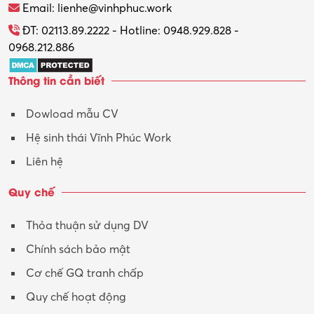
Email: lienhe@vinhphuc.work
Tổ chức sự kiện – Quà tặng
ĐT: 02113.89.2222 - Hotline: 0948.929.828 -
0968.212.886
Trợ lý
Thông tin cần biết
Tư vấn
Dowload mẫu CV
Tư vấn – Kiến trúc
Hệ sinh thái Vĩnh Phúc Work
Vận hành máy phay CNC
Liên hệ
Vận tải – Lái xe
Quy chế
Xây dựng
Thỏa thuận sử dụng DV
Xuất nhập khẩu
Chính sách bảo mật
Y tế-Dược
Cơ chế GQ tranh chấp
Quy chế hoạt động