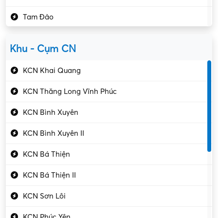
Kho vận – Thủ quỹ
Tam Đảo
Kiểm soát chất lượng
Yên Lạc
Kỹ sư cơ khí
Khu - Cụm CN
Gần Vĩnh Phúc
Kỹ sư điện
KCN Khai Quang
Kỹ thuật cao
KCN Thăng Long Vĩnh Phúc
Kỹ thuật mạng – IT
KCN Bình Xuyên
Làm bán thời gian
KCN Bình Xuyên II
Lao động phổ thông
KCN Bá Thiện
Lập trình – Phát triển
KCN Bá Thiện II
Luật – Công chứng
KCN Sơn Lôi
Marketing – PR
KCN Phúc Yên