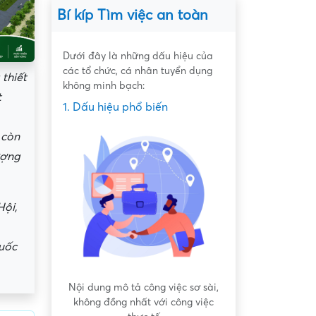
Bí kíp Tìm việc an toàn
Dưới đây là những dấu hiệu của
các tổ chức, cá nhân tuyển dụng
thiết
không minh bạch:
t
1. Dấu hiệu phổ biến
 còn
ượng
Hội,
uốc
 bất bình
Nội dung mô tả công việc sơ sài,
Hứa hẹn "việc nh
không đồng nhất với công việc
dàng lấy ti