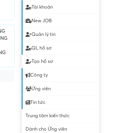
Tài khoản
New JOB
NG
Quản lý tin
ÔNG
QL hồ sơ
ỞNG
Tạo hồ sơ
Công ty
Ứng viên
Tin tức
Trung tâm kiến thức
Dành cho Ứng viên