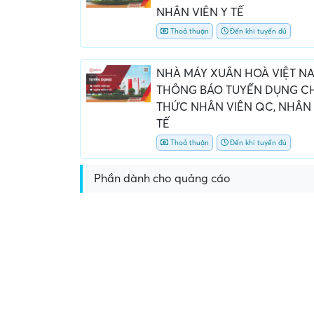
NHÂN VIÊN Y TẾ
Thoả thuận
Đến khi tuyển đủ
NHÀ MÁY XUÂN HOÀ VIỆT N
THÔNG BÁO TUYỂN DỤNG C
THỨC NHÂN VIÊN QC, NHÂN 
TẾ
Thoả thuận
Đến khi tuyển đủ
Phần dành cho quảng cáo