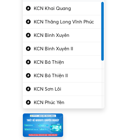
Gần Vĩnh Phúc
Kỹ sư điện
KCN Khai Quang
Kỹ thuật cao
KCN Thăng Long Vĩnh Phúc
Kỹ thuật mạng – IT
KCN Bình Xuyên
Làm bán thời gian
KCN Bình Xuyên II
Lao động phổ thông
KCN Bá Thiện
Lập trình – Phát triển
KCN Bá Thiện II
Luật – Công chứng
KCN Sơn Lôi
Marketing – PR
KCN Phúc Yên
Mỹ phẩm – Trang sức
Khu CN Đồng Sóc
Ngân hàng
KCN Chấn Hưng