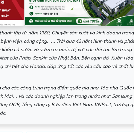
ành lập từ năm 1980, Chuyên sản xuất và kinh doanh trang 
, bệnh viện, công cộng, …. Trải qua 42 năm hình thành và phá
 khắp cả nước và vươn ra quốc tế, với các đối tác lớn trong
bitat của Pháp, Sankin của Nhật Bản. Bên cạnh đó, Xuân Hòa
ạ chi tiết cho Honda, đáp ứng tốt các yêu cầu cao về chất l
cho các công trình trọng điểm quốc gia như Tòa nhà Quốc 
ạch Mai… và các doanh nghiệp lớn trong nước như: Samsung
ông OCB, Tổng công ty Bưu điện Việt Nam VNPost, trường q
ác.
ấn, phí
Yêu cầu ký kết giấy tờ không rõ
Địa điểm phỏng vấn
ràng hoặc nộp giấy tờ gốc
thường