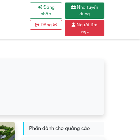
Đăng
Nhà tuyển
nhập
dụng
Đăng ký
Người tìm
việc
Phần dành cho quảng cáo