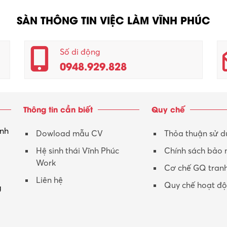
SÀN THÔNG TIN VIỆC LÀM VĨNH PHÚC
Số di động
0948.929.828
Thông tin cần biết
Quy chế
inh
Dowload mẫu CV
Thỏa thuận sử 
Hệ sinh thái Vĩnh Phúc
Chính sách bảo
Work
Cơ chế GQ tran
Liên hệ
Quy chế hoạt đ
g