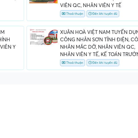
VIÊN QC, NHÂN VIÊN Y TẾ
Thoả thuận
Đến khi tuyển đủ
AM
XUÂN HOÀ VIỆT NAM TUYỂN DỤ
HÍNH
CÔNG NHÂN SƠN TĨNH ĐIỆN, C
VIÊN Y
NHÂN MẮC DỠ, NHÂN VIÊN QC,
NHÂN VIÊN Y TẾ, KẾ TOÁN TRƯ
Thoả thuận
Đến khi tuyển đủ