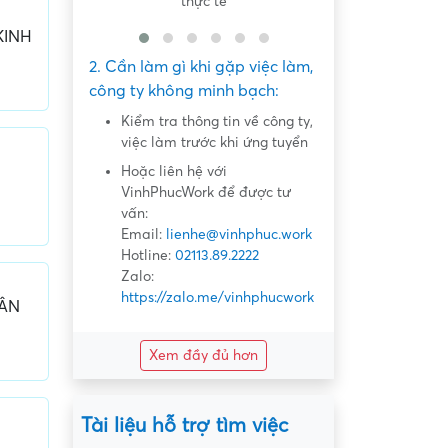
thực tế
KINH
2. Cần làm gì khi gặp việc làm,
công ty không minh bạch:
Kiểm tra thông tin về công ty,
việc làm trước khi ứng tuyển
Hoặc liên hệ với
VinhPhucWork để được tư
vấn:
Email:
lienhe@vinhphuc.work
Hotline:
02113.89.2222
Zalo:
https://zalo.me/vinhphucwork
HÂN
Xem đầy đủ hơn
Tài liệu hỗ trợ tìm việc