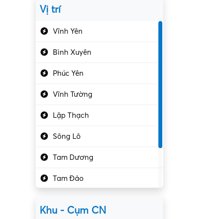
Vị trí
Du lịch – Nhà hàng
Vĩnh Yên
Điện tử – Điện lạnh
Bình Xuyên
Điều hóa
Phúc Yên
Giáo dục – Sư phạm
Vĩnh Tường
Hành chính – VP
Lập Thạch
Hóa chất
Sông Lô
Kế toán – Kiểm toán
Tam Dương
Kho vận – Thủ quỹ
Tam Đảo
Kiểm soát chất lượng
Yên Lạc
Kỹ sư cơ khí
Khu - Cụm CN