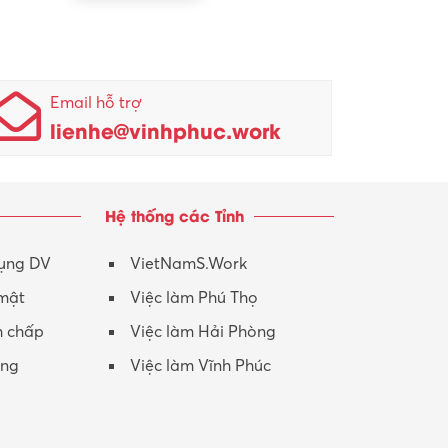
Người giúp việc
KCN Lập Thạch
Nhân sự
KCN Lập Thạch I
Nhân viên kinh doanh
KCN Sông Lô I
Email hỗ trợ
lienhe@vinhphuc.work
Nhân viên thu mua
KCN Tam Dương
Nông – Lâm nghiệp
Hệ thống các Tỉnh
Nhân viên CSKH
Phục vụ khác
dụng DV
VietNamS.Work
 mật
Việc làm Phú Thọ
Promotion Girl (PG)
h chấp
Việc làm Hải Phòng
Quản lý – Giám đốc
ộng
Việc làm Vĩnh Phúc
Quản lý chất lượng – QC
Quản lý sản xuất