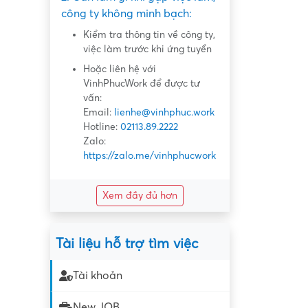
công ty không minh bạch:
Kiểm tra thông tin về công ty,
việc làm trước khi ứng tuyển
Hoặc liên hệ với
VinhPhucWork để được tư
vấn:
Email:
lienhe@vinhphuc.work
Hotline:
02113.89.2222
Zalo:
https://zalo.me/vinhphucwork
Xem đầy đủ hơn
Tài liệu hỗ trợ tìm việc
Tài khoản
New JOB