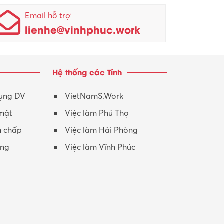
Nhân viên kinh doanh
KCN Sông Lô I
Email hỗ trợ
lienhe@vinhphuc.work
Nhân viên thu mua
KCN Tam Dương
Nông – Lâm nghiệp
Hệ thống các Tỉnh
Nhân viên CSKH
Phục vụ khác
dụng DV
VietNamS.Work
 mật
Việc làm Phú Thọ
Promotion Girl (PG)
h chấp
Việc làm Hải Phòng
Quản lý – Giám đốc
ộng
Việc làm Vĩnh Phúc
Quản lý chất lượng – QC
Quản lý sản xuất
Quản trị kinh doanh