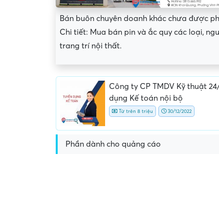
Bán buôn chuyên doanh khác chưa được p
Chi tiết: Mua bán pin và ắc quy các loại, ng
trang trí nội thất.
Công ty CP TMDV Kỹ thuật 24
dụng Kế toán nội bộ
Từ trên 8 triệu
30/12/2022
Phần dành cho quảng cáo
Yêu cầu nộp phí phỏng v
giữ chỗ...