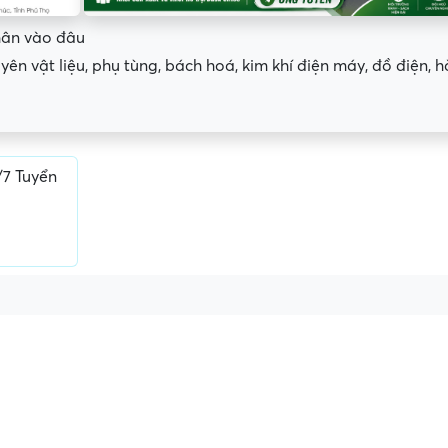
hân vào đâu
uyên vật liệu, phụ tùng, bách hoá, kim khí điện máy, đồ điện, 
/7 Tuyển
ấn, phí
Yêu cầu ký kết giấy tờ không rõ
Địa điểm phỏng vấn
ràng hoặc nộp giấy tờ gốc
thường