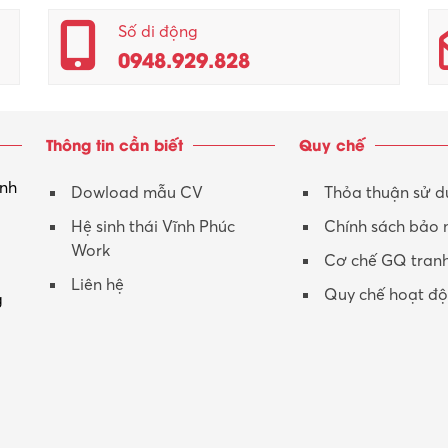
Số di động
0948.929.828
Thông tin cần biết
Quy chế
inh
Dowload mẫu CV
Thỏa thuận sử 
Hệ sinh thái Vĩnh Phúc
Chính sách bảo
Work
Cơ chế GQ tran
Liên hệ
Quy chế hoạt đ
g