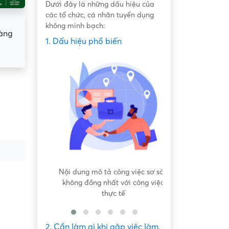
Dưới đây là những dấu hiệu của
các tổ chức, cá nhân tuyển dụng
không minh bạch:
hàng
1. Dấu hiệu phổ biến
 bất bình
Nội dung mô tả công việc sơ sài,
Hứa hẹn "việc nh
không đồng nhất với công việc
dàng lấy ti
thực tế
2. Cần làm gì khi gặp việc làm,