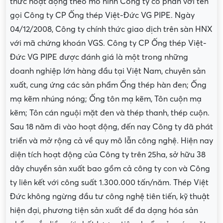
thức hoạt động theo mô hình Công ty cổ phần với tên
gọi Công ty CP Ống thép Việt-Đức VG PIPE. Ngày
04/12/2008, Công ty chính thức giao dịch trên sàn HNX
với mã chứng khoán VGS. Công ty CP Ống thép Việt-
Đức VG PIPE được đánh giá là một trong những
doanh nghiệp lớn hàng đầu tại Việt Nam, chuyên sản
xuất, cung ứng các sản phẩm Ống thép hàn đen; Ống
mạ kẽm nhúng nóng; Ống tôn mạ kẽm, Tôn cuộn mạ
kẽm; Tôn cán nguội mặt đen và thép thanh, thép cuộn.
Sau 18 năm đi vào hoạt động, đến nay Công ty đã phát
triển và mở rộng cả về quy mô lẫn công nghệ. Hiện nay
diện tích hoạt động của Công ty trên 25ha, sở hữu 38
dây chuyền sản xuất bao gồm cả công ty con và Công
ty liên kết với công suất 1.300.000 tấn/năm. Thép Việt
Đức không ngừng đầu tư công nghệ tiên tiến, kỹ thuật
hiện đại, phương tiện sản xuất để đa dạng hóa sản