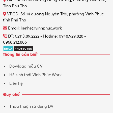
Thợ máy – Ô tô – Xe máy
Tỉnh Phú Thọ
VPGD: Số 14 đường Nguyễn Trãi, phường Vĩnh Phúc,
Thực tập
tỉnh Phú Thọ
Thương mại điện tử
Email: lienhe@vinhphuc.work
Tổ chức sự kiện – Quà tặng
ĐT: 02113.89.2222 - Hotline: 0948.929.828 -
0968.212.886
Trợ lý
Thông tin cần biết
Tư vấn
Dowload mẫu CV
Tư vấn – Kiến trúc
Hệ sinh thái Vĩnh Phúc Work
Vận hành máy phay CNC
Liên hệ
Vận tải – Lái xe
Quy chế
Xây dựng
Thỏa thuận sử dụng DV
Xuất nhập khẩu