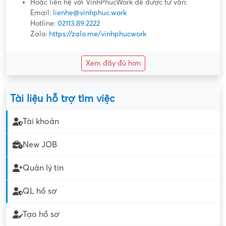
Hoặc liên hệ với VinhPhucWork để được tư vấn:
Email:
lienhe@vinhphuc.work
Hotline:
02113.89.2222
Zalo:
https://zalo.me/vinhphucwork
Xem đầy đủ hơn
Tài liệu hỗ trợ tìm việc
Tài khoản
New JOB
Quản lý tin
QL hồ sơ
Tạo hồ sơ