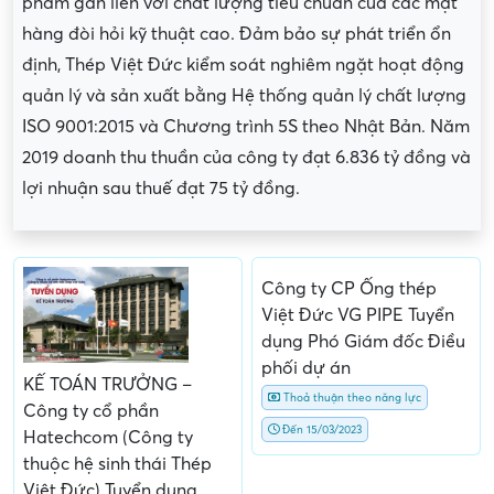
phẩm gắn liền với chất lượng tiêu chuẩn của các mặt
hàng đòi hỏi kỹ thuật cao. Đảm bảo sự phát triển ổn
định, Thép Việt Đức kiểm soát nghiêm ngặt hoạt động
quản lý và sản xuất bằng Hệ thống quản lý chất lượng
ISO 9001:2015 và Chương trình 5S theo Nhật Bản. Năm
2019 doanh thu thuần của công ty đạt 6.836 tỷ đồng và
lợi nhuận sau thuế đạt 75 tỷ đồng.
Công ty CP Ống thép
Việt Đức VG PIPE Tuyển
dụng Phó Giám đốc Điều
phối dự án
KẾ TOÁN TRƯỞNG –
Thoả thuận theo năng lực
Công ty cổ phần
Đến 15/03/2023
Hatechcom (Công ty
thuộc hệ sinh thái Thép
Việt Đức) Tuyển dụng