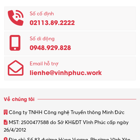
Phục vụ khác
Số cố định
02113.89.2222
Promotion Girl (PG)
Quản lý – Giám đốc
Số di động
0948.929.828
Quản lý chất lượng – QC
Email hỗ trợ
Quản lý sản xuất
lienhe@vinhphuc.work
Quản trị kinh doanh
Sinh viên làm thêm
Về chúng tôi
Thiết kế
Công ty TNHH Công nghệ Truyền thông Minh Đức
Thiết kế đồ họa
MST: 2500477588 do Sở KH&ĐT Vĩnh Phúc cấp ngày
26/4/2012
Thiết kế nội thất
Địa chỉ: Số 83 đường Hùng Vương, Phường Vĩnh Yên,