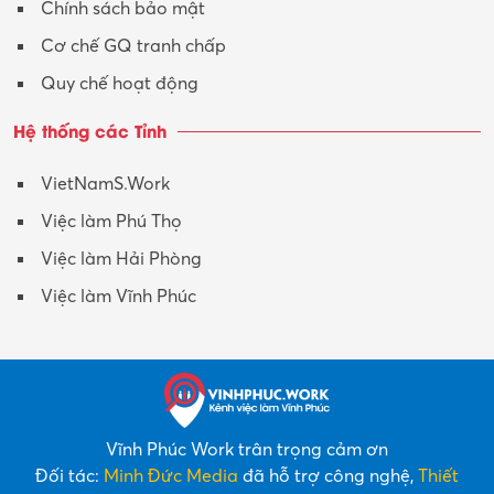
Chính sách bảo mật
Y tế-Dược
Cơ chế GQ tranh chấp
Quy chế hoạt động
Hệ thống các Tỉnh
VietNamS.Work
Việc làm Phú Thọ
Việc làm Hải Phòng
Việc làm Vĩnh Phúc
Vĩnh Phúc Work trân trọng cảm ơn
Đối tác:
Minh Đức Media
đã hỗ trợ công nghệ,
Thiết