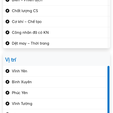
Chất lượng CS
Cơ khí – Chế tạo
Công nhân đã có KN
Dệt may – Thời trang
Dịch vụ giải trí
Vị trí
Du lịch – Nhà hàng
Vĩnh Yên
Điện tử – Điện lạnh
Bình Xuyên
Điều hóa
Phúc Yên
Giáo dục – Sư phạm
Vĩnh Tường
Hành chính – VP