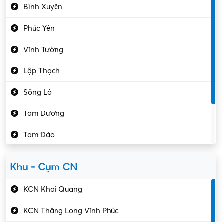
Bình Xuyên
Điều hóa
Phúc Yên
Giáo dục – Sư phạm
Vĩnh Tường
Hành chính – VP
Lập Thạch
Hóa chất
Sông Lô
Kế toán – Kiểm toán
Tam Dương
Kho vận – Thủ quỹ
Tam Đảo
Kiểm soát chất lượng
Yên Lạc
Kỹ sư cơ khí
Khu - Cụm CN
Gần Vĩnh Phúc
Kỹ sư điện
KCN Khai Quang
Kỹ thuật cao
KCN Thăng Long Vĩnh Phúc