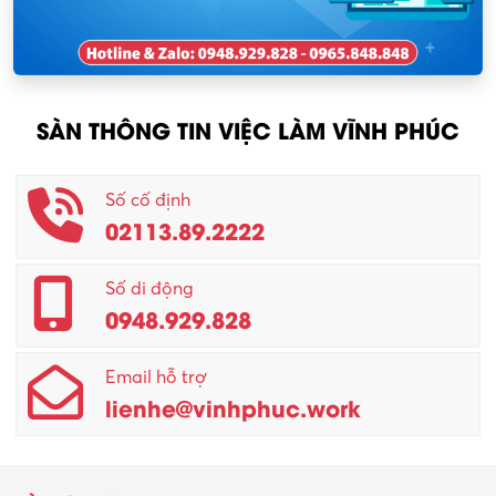
KCN Sông Lô I
Nhân viên thu mua
KCN Tam Dương
Nông – Lâm nghiệp
SÀN THÔNG TIN VIỆC LÀM VĨNH PHÚC
Nhân viên CSKH
Phục vụ khác
Số cố định
02113.89.2222
Promotion Girl (PG)
Quản lý – Giám đốc
Số di động
0948.929.828
Quản lý chất lượng – QC
Email hỗ trợ
Quản lý sản xuất
lienhe@vinhphuc.work
Quản trị kinh doanh
Sinh viên làm thêm