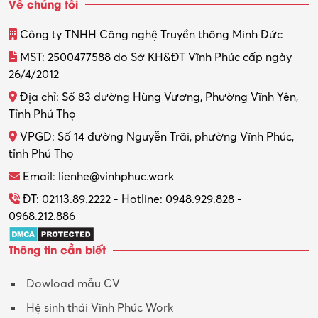
Về chúng tôi
Thiết kế
Công ty TNHH Công nghệ Truyền thông Minh Đức
Thiết kế đồ họa
MST: 2500477588 do Sở KH&ĐT Vĩnh Phúc cấp ngày
26/4/2012
Thiết kế nội thất
Địa chỉ: Số 83 đường Hùng Vương, Phường Vĩnh Yên,
Thợ máy – Ô tô – Xe máy
Tỉnh Phú Thọ
VPGD: Số 14 đường Nguyễn Trãi, phường Vĩnh Phúc,
Thực tập
tỉnh Phú Thọ
Thương mại điện tử
Email: lienhe@vinhphuc.work
Tổ chức sự kiện – Quà tặng
ĐT: 02113.89.2222 - Hotline: 0948.929.828 -
0968.212.886
Trợ lý
Thông tin cần biết
Tư vấn
Dowload mẫu CV
Tư vấn – Kiến trúc
Hệ sinh thái Vĩnh Phúc Work