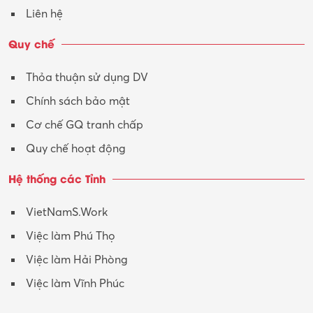
Vận hành máy phay CNC
Liên hệ
Vận tải – Lái xe
Quy chế
Xây dựng
Thỏa thuận sử dụng DV
Xuất nhập khẩu
Chính sách bảo mật
Y tế-Dược
Cơ chế GQ tranh chấp
Quy chế hoạt động
Hệ thống các Tỉnh
VietNamS.Work
Việc làm Phú Thọ
Việc làm Hải Phòng
Việc làm Vĩnh Phúc