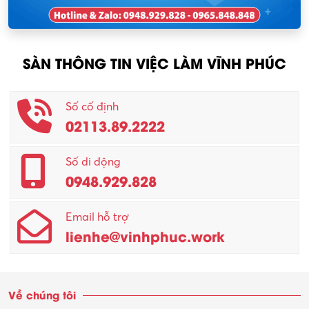
Nhân viên thu mua
KCN Tam Dương
Nông – Lâm nghiệp
SÀN THÔNG TIN VIỆC LÀM VĨNH PHÚC
Nhân viên CSKH
Phục vụ khác
Số cố định
02113.89.2222
Promotion Girl (PG)
Quản lý – Giám đốc
Số di động
0948.929.828
Quản lý chất lượng – QC
Email hỗ trợ
Quản lý sản xuất
lienhe@vinhphuc.work
Quản trị kinh doanh
Sinh viên làm thêm
Về chúng tôi
Thiết kế