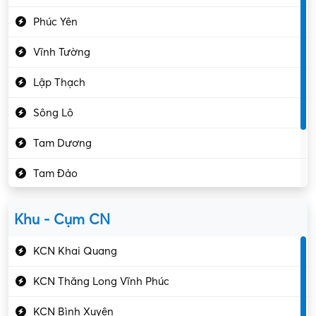
Điều hóa
Phúc Yên
Giáo dục – Sư phạm
Vĩnh Tường
Hành chính – VP
Lập Thạch
Hóa chất
Sông Lô
Kế toán – Kiểm toán
Tam Dương
Kho vận – Thủ quỹ
Tam Đảo
Kiểm soát chất lượng
Yên Lạc
Kỹ sư cơ khí
Khu - Cụm CN
Gần Vĩnh Phúc
Kỹ sư điện
KCN Khai Quang
Kỹ thuật cao
KCN Thăng Long Vĩnh Phúc
Kỹ thuật mạng – IT
KCN Bình Xuyên