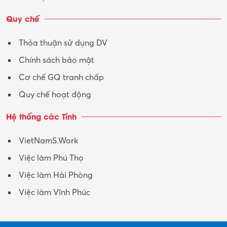
Vận tải – Lái xe
Quy chế
Xây dựng
Thỏa thuận sử dụng DV
Xuất nhập khẩu
Chính sách bảo mật
Y tế-Dược
Cơ chế GQ tranh chấp
Quy chế hoạt động
Hệ thống các Tỉnh
VietNamS.Work
Việc làm Phú Thọ
Việc làm Hải Phòng
Việc làm Vĩnh Phúc