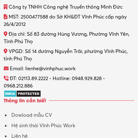
Công ty TNHH Công nghệ Truyền thông Minh Đức
Thiết kế đồ họa
MST: 2500477588 do Sở KH&ĐT Vĩnh Phúc cấp ngày
26/4/2012
Thiết kế nội thất
Địa chỉ: Số 83 đường Hùng Vương, Phường Vĩnh Yên,
Thợ máy – Ô tô – Xe máy
Tỉnh Phú Thọ
VPGD: Số 14 đường Nguyễn Trãi, phường Vĩnh Phúc,
Thực tập
tỉnh Phú Thọ
Thương mại điện tử
Email: lienhe@vinhphuc.work
Tổ chức sự kiện – Quà tặng
ĐT: 02113.89.2222 - Hotline: 0948.929.828 -
0968.212.886
Trợ lý
Thông tin cần biết
Tư vấn
Dowload mẫu CV
Tư vấn – Kiến trúc
Hệ sinh thái Vĩnh Phúc Work
Vận hành máy phay CNC
Liên hệ