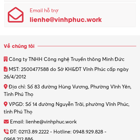
Email hỗ trợ
Quản lý sản xuất
lienhe@vinhphuc.work
Quản trị kinh doanh
Sinh viên làm thêm
Về chúng tôi
Thiết kế
Công ty TNHH Công nghệ Truyền thông Minh Đức
Thiết kế đồ họa
MST: 2500477588 do Sở KH&ĐT Vĩnh Phúc cấp ngày
26/4/2012
Thiết kế nội thất
Địa chỉ: Số 83 đường Hùng Vương, Phường Vĩnh Yên,
Thợ máy – Ô tô – Xe máy
Tỉnh Phú Thọ
VPGD: Số 14 đường Nguyễn Trãi, phường Vĩnh Phúc,
Thực tập
tỉnh Phú Thọ
Thương mại điện tử
Email: lienhe@vinhphuc.work
Tổ chức sự kiện – Quà tặng
ĐT: 02113.89.2222 - Hotline: 0948.929.828 -
0968.212.886