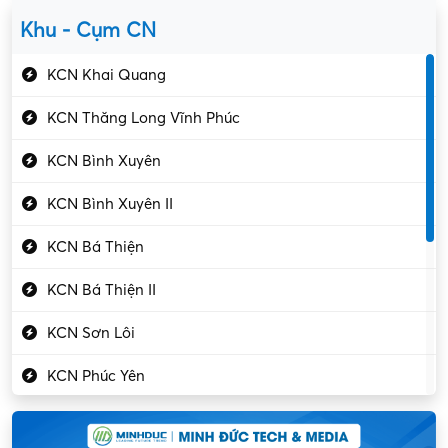
Yên Lạc
Kỹ sư cơ khí
Khu - Cụm CN
Gần Vĩnh Phúc
Kỹ sư điện
KCN Khai Quang
Kỹ thuật cao
KCN Thăng Long Vĩnh Phúc
Kỹ thuật mạng – IT
KCN Bình Xuyên
Làm bán thời gian
KCN Bình Xuyên II
Lao động phổ thông
KCN Bá Thiện
Lập trình – Phát triển
KCN Bá Thiện II
Luật – Công chứng
KCN Sơn Lôi
Marketing – PR
KCN Phúc Yên
Mỹ phẩm – Trang sức
Khu CN Đồng Sóc