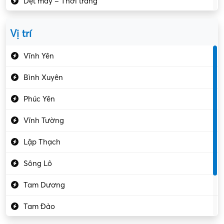
Dệt may – Thời trang
Dịch vụ giải trí
Vị trí
Du lịch – Nhà hàng
Vĩnh Yên
Điện tử – Điện lạnh
Bình Xuyên
Điều hóa
Phúc Yên
Giáo dục – Sư phạm
Vĩnh Tường
Hành chính – VP
Lập Thạch
Hóa chất
Sông Lô
Kế toán – Kiểm toán
Tam Dương
Kho vận – Thủ quỹ
Tam Đảo
Kiểm soát chất lượng