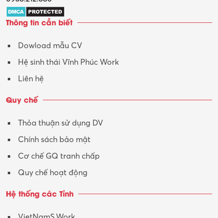
Trợ lý
Thông tin cần biết
Tư vấn
Dowload mẫu CV
Tư vấn – Kiến trúc
Hệ sinh thái Vĩnh Phúc Work
Vận hành máy phay CNC
Liên hệ
Vận tải – Lái xe
Quy chế
Xây dựng
Thỏa thuận sử dụng DV
Xuất nhập khẩu
Chính sách bảo mật
Y tế-Dược
Cơ chế GQ tranh chấp
Quy chế hoạt động
Hệ thống các Tỉnh
VietNamS.Work