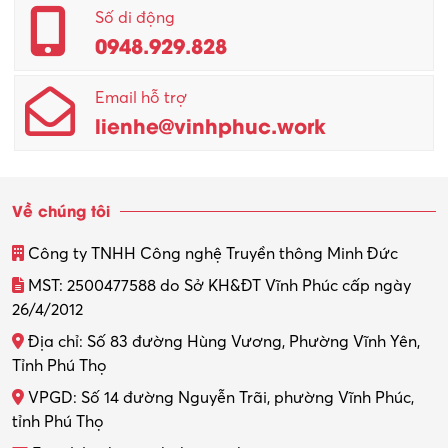
Quản lý – Giám đốc
Số di động
0948.929.828
Quản lý chất lượng – QC
Email hỗ trợ
Quản lý sản xuất
lienhe@vinhphuc.work
Quản trị kinh doanh
Sinh viên làm thêm
Về chúng tôi
Thiết kế
Công ty TNHH Công nghệ Truyền thông Minh Đức
Thiết kế đồ họa
MST: 2500477588 do Sở KH&ĐT Vĩnh Phúc cấp ngày
26/4/2012
Thiết kế nội thất
Địa chỉ: Số 83 đường Hùng Vương, Phường Vĩnh Yên,
Thợ máy – Ô tô – Xe máy
Tỉnh Phú Thọ
VPGD: Số 14 đường Nguyễn Trãi, phường Vĩnh Phúc,
Thực tập
tỉnh Phú Thọ
Thương mại điện tử