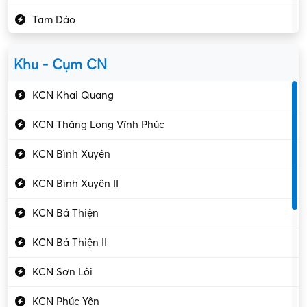
Kho vận – Thủ quỹ
Tam Đảo
Kiểm soát chất lượng
Yên Lạc
Kỹ sư cơ khí
Khu - Cụm CN
Gần Vĩnh Phúc
Kỹ sư điện
KCN Khai Quang
Kỹ thuật cao
KCN Thăng Long Vĩnh Phúc
Kỹ thuật mạng – IT
KCN Bình Xuyên
Làm bán thời gian
KCN Bình Xuyên II
Lao động phổ thông
KCN Bá Thiện
Lập trình – Phát triển
KCN Bá Thiện II
Luật – Công chứng
KCN Sơn Lôi
Marketing – PR
KCN Phúc Yên