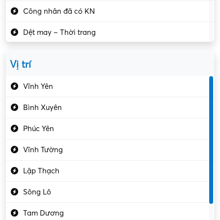
Công nhân đã có KN
Dệt may – Thời trang
Dịch vụ giải trí
Vị trí
Du lịch – Nhà hàng
Vĩnh Yên
Điện tử – Điện lạnh
Bình Xuyên
Điều hóa
Phúc Yên
Giáo dục – Sư phạm
Vĩnh Tường
Hành chính – VP
Lập Thạch
Hóa chất
Sông Lô
Kế toán – Kiểm toán
Tam Dương