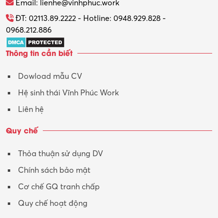
Email: lienhe@vinhphuc.work
Tổ chức sự kiện – Quà tặng
ĐT: 02113.89.2222 - Hotline: 0948.929.828 -
0968.212.886
Trợ lý
Thông tin cần biết
Tư vấn
Dowload mẫu CV
Tư vấn – Kiến trúc
Hệ sinh thái Vĩnh Phúc Work
Vận hành máy phay CNC
Liên hệ
Vận tải – Lái xe
Quy chế
Xây dựng
Thỏa thuận sử dụng DV
Xuất nhập khẩu
Chính sách bảo mật
Y tế-Dược
Cơ chế GQ tranh chấp
Quy chế hoạt động