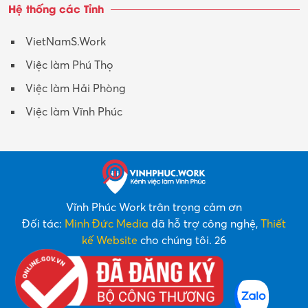
Hệ thống các Tỉnh
VietNamS.Work
Việc làm Phú Thọ
Việc làm Hải Phòng
Việc làm Vĩnh Phúc
Vĩnh Phúc Work trân trọng cảm ơn
Đối tác:
Minh Đức Media
đã hỗ trợ công nghệ,
Thiết
kế Website
cho chúng tôi. 26