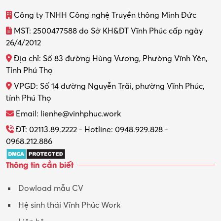
Thiết kế
Công ty TNHH Công nghệ Truyền thông Minh Đức
Thiết kế đồ họa
MST: 2500477588 do Sở KH&ĐT Vĩnh Phúc cấp ngày
26/4/2012
Thiết kế nội thất
Địa chỉ: Số 83 đường Hùng Vương, Phường Vĩnh Yên,
Thợ máy – Ô tô – Xe máy
Tỉnh Phú Thọ
VPGD: Số 14 đường Nguyễn Trãi, phường Vĩnh Phúc,
Thực tập
tỉnh Phú Thọ
Thương mại điện tử
Email: lienhe@vinhphuc.work
Tổ chức sự kiện – Quà tặng
ĐT: 02113.89.2222 - Hotline: 0948.929.828 -
0968.212.886
Trợ lý
Thông tin cần biết
Tư vấn
Dowload mẫu CV
Tư vấn – Kiến trúc
Hệ sinh thái Vĩnh Phúc Work
Vận hành máy phay CNC