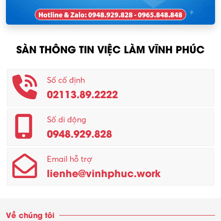
Nhân viên thu mua
KCN Tam Dương
Nông – Lâm nghiệp
SÀN THÔNG TIN VIỆC LÀM VĨNH PHÚC
Nhân viên CSKH
Phục vụ khác
Số cố định
02113.89.2222
Promotion Girl (PG)
Quản lý – Giám đốc
Số di động
0948.929.828
Quản lý chất lượng – QC
Email hỗ trợ
Quản lý sản xuất
lienhe@vinhphuc.work
Quản trị kinh doanh
Sinh viên làm thêm
Về chúng tôi