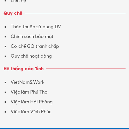
Liên hệ
Vận tải – Lái xe
Quy chế
Xây dựng
Thỏa thuận sử dụng DV
Xuất nhập khẩu
Chính sách bảo mật
Y tế-Dược
Cơ chế GQ tranh chấp
Quy chế hoạt động
Hệ thống các Tỉnh
VietNamS.Work
Việc làm Phú Thọ
Việc làm Hải Phòng
Việc làm Vĩnh Phúc