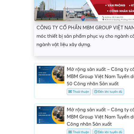
CÔNG TY CỔ PHẦN MBM GROUP VIỆT NAM ra 
móc thiết bị sản phẩm phục vụ cho ngành cô
ngành vật liệu xây dựng.
Mở rộng sản xuất – Công ty c
MBM Group Việt Nam Tuyển d
50 Công nhân Sản xuất
Thoả thuận
Đến khi tuyển đủ
Mở rộng sản xuất – Công ty c
MBM Group Việt Nam Tuyển 
Yêu cầu nộp phí phỏng v
giữ chỗ...
Công nhân Sản xuất
Thoả thuận
Đến khi tuyển đủ