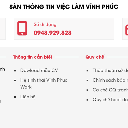
SÀN THÔNG TIN VIỆC LÀM VĨNH PHÚC
Số di động
0948.929.828
Thông tin cần biết
Quy chế
inh
Dowload mẫu CV
Thỏa thuận sử 
Hệ sinh thái Vĩnh Phúc
Chính sách bảo
Work
Cơ chế GQ tran
Liên hệ
Quy chế hoạt đ
g