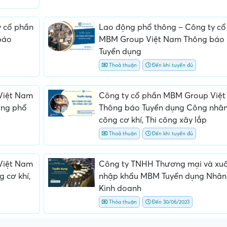
y cổ phần
Lao động phổ thông – Công ty cổ
báo
MBM Group Việt Nam Thông báo
Tuyển dụng
Thoả thuận
Đến khi tuyển đủ
Việt Nam
Công ty cổ phần MBM Group Việ
ộng phổ
Thông báo Tuyển dụng Công nhân
công cơ khí, Thi công xây lắp
Thoả thuận
Đến khi tuyển đủ
Việt Nam
Công ty TNHH Thương mại và xu
 cơ khí,
nhập khẩu MBM Tuyển dụng Nhân 
Kinh doanh
Thỏa thuận
Đến 30/06/2023