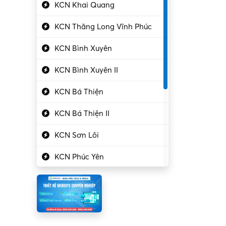
Kỹ sư điện
KCN Khai Quang
Kỹ thuật cao
KCN Thăng Long Vĩnh Phúc
Kỹ thuật mạng – IT
KCN Bình Xuyên
Làm bán thời gian
KCN Bình Xuyên II
Lao động phổ thông
KCN Bá Thiện
Lập trình – Phát triển
KCN Bá Thiện II
Luật – Công chứng
KCN Sơn Lôi
Marketing – PR
KCN Phúc Yên
Mỹ phẩm – Trang sức
Khu CN Đồng Sóc
Ngân hàng
KCN Chấn Hưng
Người giúp việc
KCN Lập Thạch