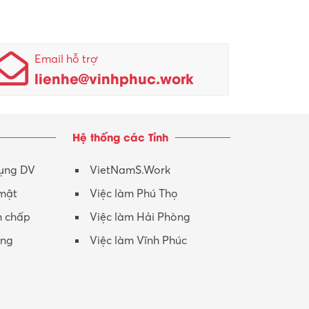
Nhân sự
KCN Lập Thạch I
Nhân viên kinh doanh
KCN Sông Lô I
Email hỗ trợ
lienhe@vinhphuc.work
Nhân viên thu mua
KCN Tam Dương
Nông – Lâm nghiệp
Hệ thống các Tỉnh
Nhân viên CSKH
Phục vụ khác
dụng DV
VietNamS.Work
 mật
Việc làm Phú Thọ
Promotion Girl (PG)
h chấp
Việc làm Hải Phòng
Quản lý – Giám đốc
ộng
Việc làm Vĩnh Phúc
Quản lý chất lượng – QC
Quản lý sản xuất