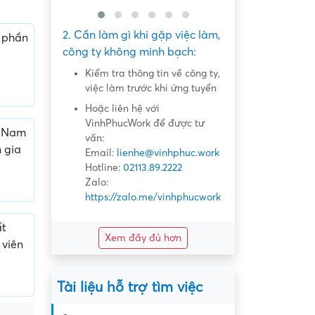
2. Cần làm gì khi gặp việc làm,
 phần
công ty không minh bạch:
Kiểm tra thông tin về công ty,
việc làm trước khi ứng tuyển
Hoặc liên hệ với
VinhPhucWork để được tư
t Nam
vấn:
 gia
Email:
lienhe@vinhphuc.work
Hotline:
02113.89.2222
Zalo:
https://zalo.me/vinhphucwork
ất
Xem đầy đủ hơn
viên
Tài liệu hỗ trợ tìm việc