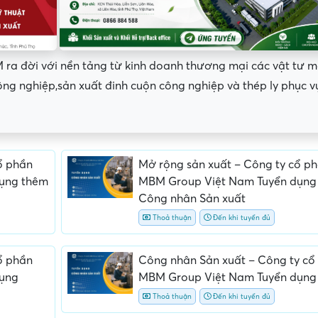
đời với nền tảng từ kinh doanh thương mại các vật tư 
ng nghiệp,sản xuất đinh cuộn công nghiệp và thép ly phục v
ổ phần
Mở rộng sản xuất – Công ty cổ p
ụng thêm
MBM Group Việt Nam Tuyển dụng
Công nhân Sản xuất
Thoả thuận
Đến khi tuyển đủ
ổ phần
Công nhân Sản xuất – Công ty cổ
dụng
MBM Group Việt Nam Tuyển dụng
ấn, phí
Yêu cầu ký kết giấy tờ không rõ
Địa điểm phỏng vấn
ràng hoặc nộp giấy tờ gốc
thường
Thoả thuận
Đến khi tuyển đủ