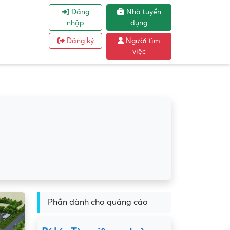
Đăng
Nhà tuyển
nhập
dụng
Đăng ký
Người tìm
việc
Phần dành cho quảng cáo