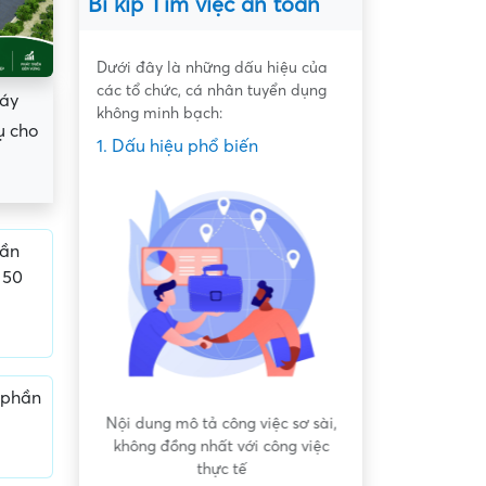
Bí kíp Tìm việc an toàn
Dưới đây là những dấu hiệu của
các tổ chức, cá nhân tuyển dụng
máy
không minh bạch:
ụ cho
1. Dấu hiệu phổ biến
hần
 50
 phần
 bất bình
Nội dung mô tả công việc sơ sài,
Hứa hẹn "việc nh
không đồng nhất với công việc
dàng lấy ti
thực tế