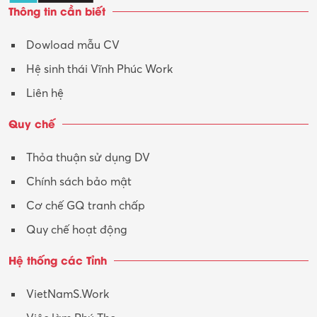
Thông tin cần biết
Tư vấn
Dowload mẫu CV
Tư vấn – Kiến trúc
Hệ sinh thái Vĩnh Phúc Work
Vận hành máy phay CNC
Liên hệ
Vận tải – Lái xe
Quy chế
Xây dựng
Thỏa thuận sử dụng DV
Xuất nhập khẩu
Chính sách bảo mật
Y tế-Dược
Cơ chế GQ tranh chấp
Quy chế hoạt động
Hệ thống các Tỉnh
VietNamS.Work