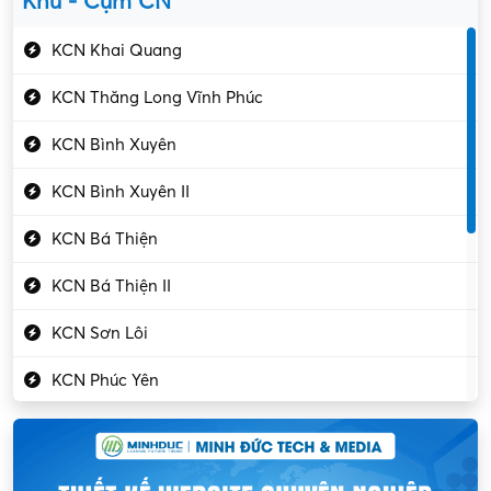
Khu - Cụm CN
Gần Vĩnh Phúc
Kỹ sư điện
KCN Khai Quang
Kỹ thuật cao
KCN Thăng Long Vĩnh Phúc
Kỹ thuật mạng – IT
KCN Bình Xuyên
Làm bán thời gian
KCN Bình Xuyên II
Lao động phổ thông
KCN Bá Thiện
Lập trình – Phát triển
KCN Bá Thiện II
Luật – Công chứng
KCN Sơn Lôi
Marketing – PR
KCN Phúc Yên
Mỹ phẩm – Trang sức
Khu CN Đồng Sóc
Ngân hàng
KCN Chấn Hưng