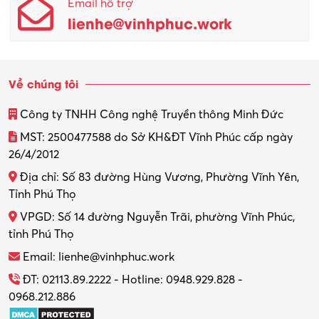
Email hỗ trợ
Quản lý sản xuất
lienhe@vinhphuc.work
Quản trị kinh doanh
Sinh viên làm thêm
Về chúng tôi
Thiết kế
Công ty TNHH Công nghệ Truyền thông Minh Đức
Thiết kế đồ họa
MST: 2500477588 do Sở KH&ĐT Vĩnh Phúc cấp ngày
26/4/2012
Thiết kế nội thất
Địa chỉ: Số 83 đường Hùng Vương, Phường Vĩnh Yên,
Thợ máy – Ô tô – Xe máy
Tỉnh Phú Thọ
VPGD: Số 14 đường Nguyễn Trãi, phường Vĩnh Phúc,
Thực tập
tỉnh Phú Thọ
Thương mại điện tử
Email: lienhe@vinhphuc.work
Tổ chức sự kiện – Quà tặng
ĐT: 02113.89.2222 - Hotline: 0948.929.828 -
0968.212.886
Trợ lý