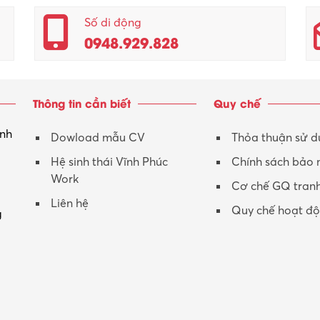
Số di động
0948.929.828
Thông tin cần biết
Quy chế
inh
Dowload mẫu CV
Thỏa thuận sử 
Hệ sinh thái Vĩnh Phúc
Chính sách bảo
Work
Cơ chế GQ tran
Liên hệ
Quy chế hoạt đ
g