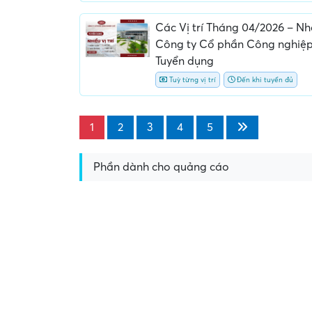
Các Vị trí Tháng 04/2026 – N
Công ty Cổ phần Công nghiệ
Tuyển dụng
Tuỳ từng vị trí
Đến khi tuyển đủ
1
2
3
4
5
Phần dành cho quảng cáo