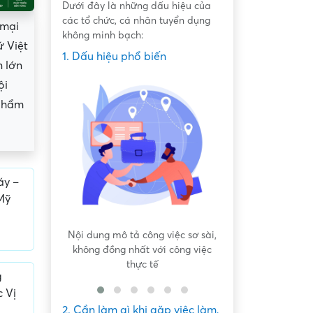
Dưới đây là những dấu hiệu của
các tổ chức, cá nhân tuyển dụng
 mại
không minh bạch:
ứ Việt
1. Dấu hiệu phổ biến
n lớn
ội
 phẩm
áy –
Mỹ
 bất bình
Nội dung mô tả công việc sơ sài,
Hứa hẹn "việc nh
không đồng nhất với công việc
dàng lấy ti
thực tế
g
 Vị
2. Cần làm gì khi gặp việc làm,