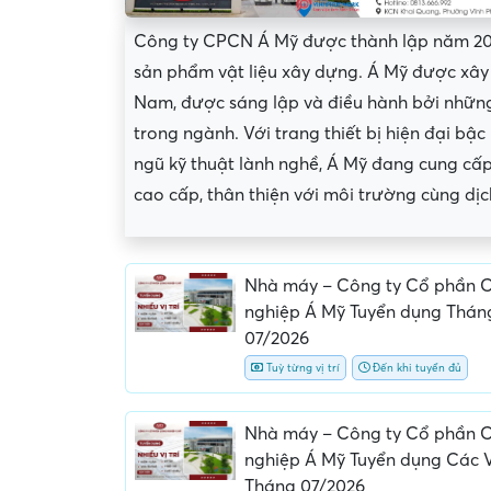
Công ty CPCN Á Mỹ được thành lập năm 2015
sản phẩm vật liệu xây dựng. Á Mỹ được xây 
Nam, được sáng lập và điều hành bởi những
trong ngành. Với trang thiết bị hiện đại bậc
ngũ kỹ thuật lành nghề, Á Mỹ đang cung cấ
cao cấp, thân thiện với môi trường cùng dịch
Nhà máy – Công ty Cổ phần 
nghiệp Á Mỹ Tuyển dụng Thán
07/2026
Yêu cầu nộp phí phỏng v
Tuỳ từng vị trí
Đến khi tuyển đủ
giữ chỗ...
Nhà máy – Công ty Cổ phần 
nghiệp Á Mỹ Tuyển dụng Các Vị
Tháng 07/2026