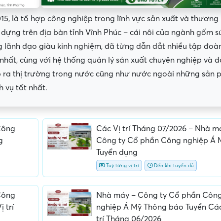
, là tổ hợp công nghiệp trong lĩnh vực sản xuất và thương
dựng trên địa bàn tỉnh Vĩnh Phúc – cái nôi của ngành gốm s
 lãnh đạo giàu kinh nghiệm, đã từng dẫn dắt nhiều tập đoà
 nhất, cùng với hệ thống quản lý sản xuất chuyên nghiệp và đ
p ra thị trường trong nước cũng như nước ngoài những sản
 vụ tốt nhất.
Công
Các Vị trí Tháng 07/2026 – Nhà m
g
Công ty Cổ phần Công nghiệp Á 
Tuyển dụng
ấn, phí
Yêu cầu ký kết giấy tờ không rõ
Địa điểm phỏng vấn
Tuỳ từng vị trí
Đến khi tuyển đủ
ràng hoặc nộp giấy tờ gốc
thường
Công
Nhà máy – Công ty Cổ phần Côn
 trí
nghiệp Á Mỹ Thông báo Tuyển Các
trí Tháng 06/2026