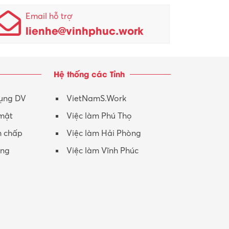
Nhân viên kinh doanh
KCN Sông Lô I
Email hỗ trợ
lienhe@vinhphuc.work
Nhân viên thu mua
KCN Tam Dương
Nông – Lâm nghiệp
Hệ thống các Tỉnh
Nhân viên CSKH
Phục vụ khác
dụng DV
VietNamS.Work
 mật
Việc làm Phú Thọ
Promotion Girl (PG)
h chấp
Việc làm Hải Phòng
Quản lý – Giám đốc
ộng
Việc làm Vĩnh Phúc
Quản lý chất lượng – QC
Quản lý sản xuất
Quản trị kinh doanh