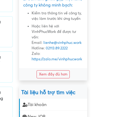
công ty không minh bạch:
Kiểm tra thông tin về công ty,
việc làm trước khi ứng tuyển
g
Hoặc liên hệ với
VinhPhucWork để được tư
vấn:
Email:
lienhe@vinhphuc.work
Hotline:
02113.89.2222
Zalo:
g
https://zalo.me/vinhphucwork
Xem đầy đủ hơn
Tài liệu hỗ trợ tìm việc
g
ng
Tài khoản
New JOB