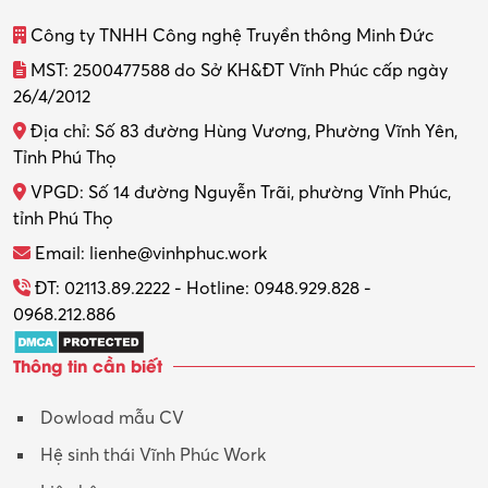
Thiết kế
Công ty TNHH Công nghệ Truyền thông Minh Đức
Thiết kế đồ họa
MST: 2500477588 do Sở KH&ĐT Vĩnh Phúc cấp ngày
26/4/2012
Thiết kế nội thất
Địa chỉ: Số 83 đường Hùng Vương, Phường Vĩnh Yên,
Thợ máy – Ô tô – Xe máy
Tỉnh Phú Thọ
VPGD: Số 14 đường Nguyễn Trãi, phường Vĩnh Phúc,
Thực tập
tỉnh Phú Thọ
Thương mại điện tử
Email: lienhe@vinhphuc.work
Tổ chức sự kiện – Quà tặng
ĐT: 02113.89.2222 - Hotline: 0948.929.828 -
0968.212.886
Trợ lý
Thông tin cần biết
Tư vấn
Dowload mẫu CV
Tư vấn – Kiến trúc
Hệ sinh thái Vĩnh Phúc Work
Vận hành máy phay CNC