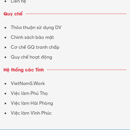
Liên hệ
Vận tải – Lái xe
Quy chế
Xây dựng
Thỏa thuận sử dụng DV
Xuất nhập khẩu
Chính sách bảo mật
Y tế-Dược
Cơ chế GQ tranh chấp
Quy chế hoạt động
Hệ thống các Tỉnh
VietNamS.Work
Việc làm Phú Thọ
Việc làm Hải Phòng
Việc làm Vĩnh Phúc