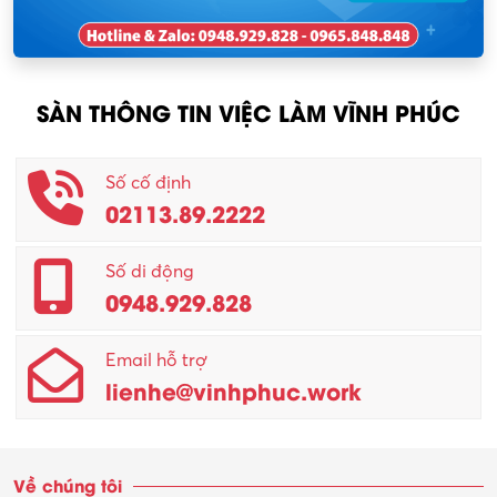
Nhân viên thu mua
KCN Tam Dương
Nông – Lâm nghiệp
SÀN THÔNG TIN VIỆC LÀM VĨNH PHÚC
Nhân viên CSKH
Phục vụ khác
Số cố định
02113.89.2222
Promotion Girl (PG)
Quản lý – Giám đốc
Số di động
0948.929.828
Quản lý chất lượng – QC
Email hỗ trợ
Quản lý sản xuất
lienhe@vinhphuc.work
Quản trị kinh doanh
Sinh viên làm thêm
Về chúng tôi