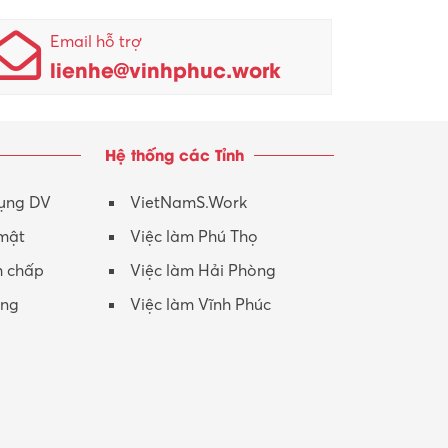
Nhân viên kinh doanh
KCN Sông Lô I
Email hỗ trợ
lienhe@vinhphuc.work
Nhân viên thu mua
KCN Tam Dương
Nông – Lâm nghiệp
Hệ thống các Tỉnh
Nhân viên CSKH
Phục vụ khác
dụng DV
VietNamS.Work
 mật
Việc làm Phú Thọ
Promotion Girl (PG)
h chấp
Việc làm Hải Phòng
Quản lý – Giám đốc
ộng
Việc làm Vĩnh Phúc
Quản lý chất lượng – QC
Quản lý sản xuất
Quản trị kinh doanh