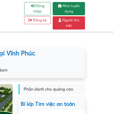
Đăng
Nhà tuyển
nhập
dụng
Đăng ký
Người tìm
việc
ại Vĩnh Phúc
 Nam
Phần dành cho quảng cáo
Bí kíp Tìm việc an toàn