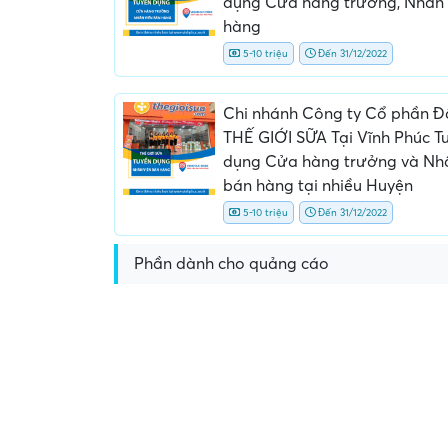
dụng Cửa hàng trưởng, Nhân 
hàng
5-10 triệu
Đến 31/12/2022
Chi nhánh Công ty Cổ phần Đ
THẾ GIỚI SỮA Tại Vĩnh Phúc T
dụng Cửa hàng trưởng và Nhâ
bán hàng tại nhiều Huyện
5-10 triệu
Đến 31/12/2022
Phần dành cho quảng cáo