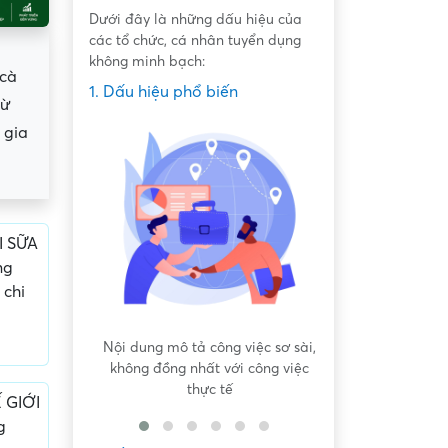
Dưới đây là những dấu hiệu của
các tổ chức, cá nhân tuyển dụng
không minh bạch:
 cà
1. Dấu hiệu phổ biến
từ
 gia
I SỮA
ng
 chi
 bất bình
Nội dung mô tả công việc sơ sài,
Hứa hẹn "việc nh
không đồng nhất với công việc
dàng lấy ti
thực tế
 GIỚI
g