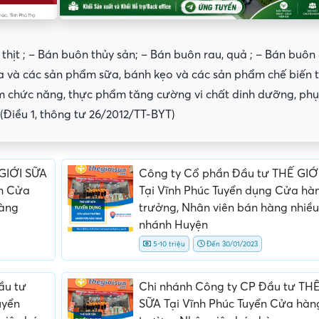
 thịt ; – Bán buôn thủy sản; – Bán buôn rau, quả ; – Bán buôn
a và các sản phẩm sữa, bánh kẹo và các sản phẩm chế biến 
ẩm chức năng, thực phẩm tăng cường vi chất dinh dưỡng, phụ
(Điều 1, thông tư 26/2012/TT-BYT)
GIỚI SỮA
Công ty Cổ phần Đầu tư THẾ GIỚ
ển Cửa
Tại Vĩnh Phúc Tuyển dụng Cửa hà
hàng
trưởng, Nhân viên bán hàng nhiều
nhánh Huyện
5-10 triệu
Đến 30/01/2023
ấn, phí
Yêu cầu ký kết giấy tờ không rõ
Địa điểm phỏng vấn
ràng hoặc nộp giấy tờ gốc
thường
ầu tư
Chi nhánh Công ty CP Đầu tư THẾ
uyển
SỮA Tại Vĩnh Phúc Tuyển Cửa hàn