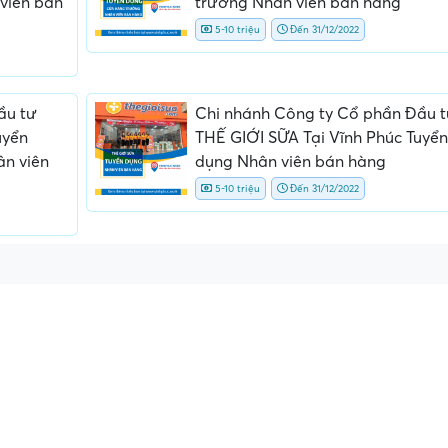
viên bán
trường Nhân viên bán hàng
5-10 triệu
Đến 31/12/2022
ầu tư
Chi nhánh Công ty Cổ phần Đầu 
uyển
THẾ GIỚI SỮA Tại Vĩnh Phúc Tuyển
n viên
dụng Nhân viên bán hàng
5-10 triệu
Đến 31/12/2022