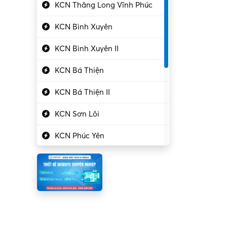
Kỹ thuật cao
KCN Thăng Long Vĩnh Phúc
Kỹ thuật mạng – IT
KCN Bình Xuyên
Làm bán thời gian
KCN Bình Xuyên II
Lao động phổ thông
KCN Bá Thiện
Lập trình – Phát triển
KCN Bá Thiện II
Luật – Công chứng
KCN Sơn Lôi
Marketing – PR
KCN Phúc Yên
Mỹ phẩm – Trang sức
Khu CN Đồng Sóc
Ngân hàng
KCN Chấn Hưng
Người giúp việc
KCN Lập Thạch
Nhân sự
KCN Lập Thạch I