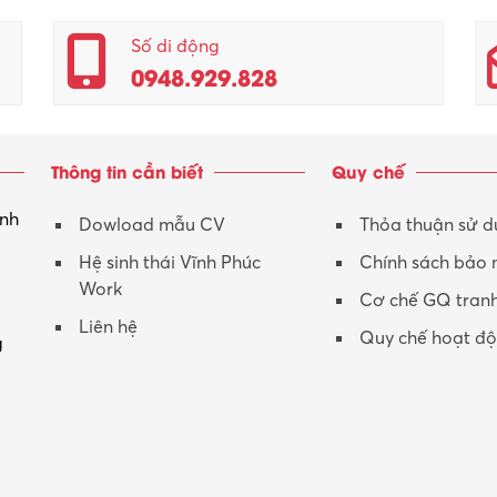
Số di động
0948.929.828
Thông tin cần biết
Quy chế
inh
Dowload mẫu CV
Thỏa thuận sử 
Hệ sinh thái Vĩnh Phúc
Chính sách bảo
Work
Cơ chế GQ tran
Liên hệ
Quy chế hoạt đ
g