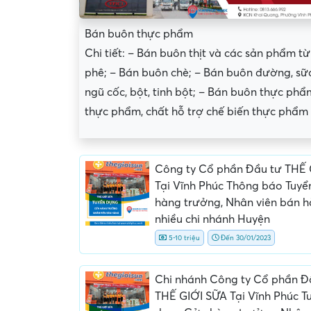
Bán buôn thực phẩm
Chi tiết: – Bán buôn thịt và các sản phẩm từ
phê; – Bán buôn chè; – Bán buôn đường, sữ
ngũ cốc, bột, tinh bột; – Bán buôn thực ph
thực phẩm, chất hỗ trợ chế biến thực phẩm 
Công ty Cổ phần Đầu tư THẾ 
Tại Vĩnh Phúc Thông báo Tuy
hàng trưởng, Nhân viên bán 
nhiều chi nhánh Huyện
5-10 triệu
Đến 30/01/2023
Yêu cầu nộp phí phỏng v
giữ chỗ...
Chi nhánh Công ty Cổ phần Đ
THẾ GIỚI SỮA Tại Vĩnh Phúc T