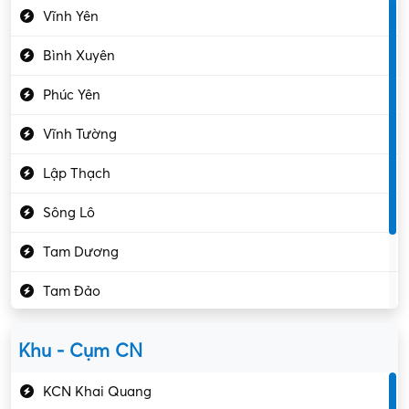
Vĩnh Yên
Điện tử – Điện lạnh
Bình Xuyên
Điều hóa
Phúc Yên
Giáo dục – Sư phạm
Vĩnh Tường
Hành chính – VP
Lập Thạch
Hóa chất
Sông Lô
Kế toán – Kiểm toán
Tam Dương
Kho vận – Thủ quỹ
Tam Đảo
Kiểm soát chất lượng
Yên Lạc
Kỹ sư cơ khí
Khu - Cụm CN
Gần Vĩnh Phúc
Kỹ sư điện
KCN Khai Quang