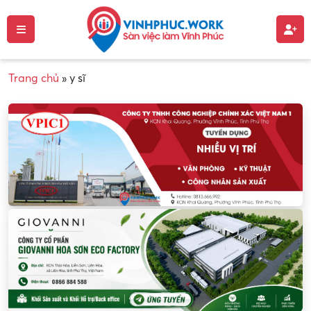
Trang chủ
»
y sĩ