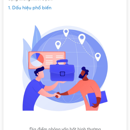
1. Dấu hiệu phổ biến
gốc
Địa điểm phỏng vấn bất bình thường
Nộ