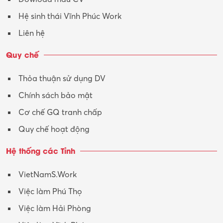
Tư vấn – Kiến trúc
Hệ sinh thái Vĩnh Phúc Work
Vận hành máy phay CNC
Liên hệ
Vận tải – Lái xe
Quy chế
Xây dựng
Thỏa thuận sử dụng DV
Xuất nhập khẩu
Chính sách bảo mật
Y tế-Dược
Cơ chế GQ tranh chấp
Quy chế hoạt động
Hệ thống các Tỉnh
VietNamS.Work
Việc làm Phú Thọ
Việc làm Hải Phòng