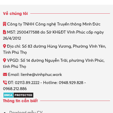
Sinh viên làm thêm
Về chúng tôi
Thiết kế
Công ty TNHH Công nghệ Truyền thông Minh Đức
Thiết kế đồ họa
MST: 2500477588 do Sở KH&ĐT Vĩnh Phúc cấp ngày
26/4/2012
Thiết kế nội thất
Địa chỉ: Số 83 đường Hùng Vương, Phường Vĩnh Yên,
Thợ máy – Ô tô – Xe máy
Tỉnh Phú Thọ
VPGD: Số 14 đường Nguyễn Trãi, phường Vĩnh Phúc,
Thực tập
tỉnh Phú Thọ
Thương mại điện tử
Email: lienhe@vinhphuc.work
Tổ chức sự kiện – Quà tặng
ĐT: 02113.89.2222 - Hotline: 0948.929.828 -
0968.212.886
Trợ lý
Thông tin cần biết
Tư vấn
Dowload mẫu CV