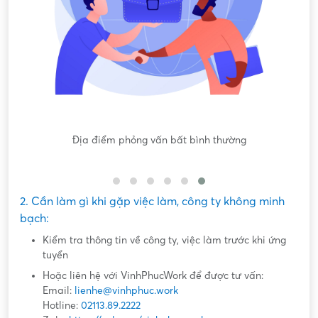
Nội dung mô tả công việc sơ sài, không đồng nhất với công
việc thực tế
2. Cần làm gì khi gặp việc làm, công ty không minh
bạch:
Kiểm tra thông tin về công ty, việc làm trước khi ứng
tuyển
Hoặc liên hệ với VinhPhucWork để được tư vấn:
Email:
lienhe@vinhphuc.work
Hotline:
02113.89.2222