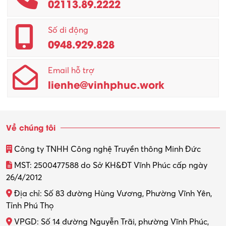
02113.89.2222
Promotion Girl (PG)
Quản lý – Giám đốc
Số di động
0948.929.828
Quản lý chất lượng – QC
Email hỗ trợ
Quản lý sản xuất
lienhe@vinhphuc.work
Quản trị kinh doanh
Sinh viên làm thêm
Về chúng tôi
Thiết kế
Công ty TNHH Công nghệ Truyền thông Minh Đức
Thiết kế đồ họa
MST: 2500477588 do Sở KH&ĐT Vĩnh Phúc cấp ngày
26/4/2012
Thiết kế nội thất
Địa chỉ: Số 83 đường Hùng Vương, Phường Vĩnh Yên,
Thợ máy – Ô tô – Xe máy
Tỉnh Phú Thọ
VPGD: Số 14 đường Nguyễn Trãi, phường Vĩnh Phúc,
Thực tập