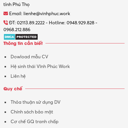
tỉnh Phú Thọ
Thương mại điện tử
Email: lienhe@vinhphuc.work
Tổ chức sự kiện – Quà tặng
ĐT: 02113.89.2222 - Hotline: 0948.929.828 -
0968.212.886
Trợ lý
Thông tin cần biết
Tư vấn
Dowload mẫu CV
Tư vấn – Kiến trúc
Hệ sinh thái Vĩnh Phúc Work
Vận hành máy phay CNC
Liên hệ
Vận tải – Lái xe
Quy chế
Xây dựng
Thỏa thuận sử dụng DV
Xuất nhập khẩu
Chính sách bảo mật
Y tế-Dược
Cơ chế GQ tranh chấp