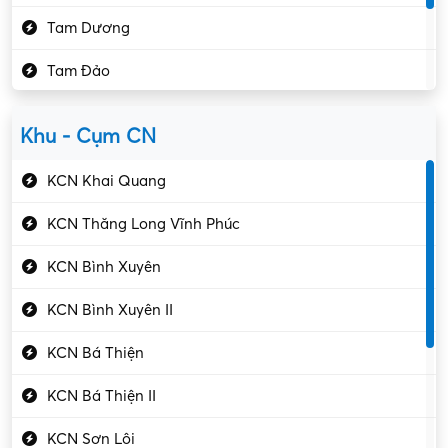
Kế toán – Kiểm toán
Tam Dương
Kho vận – Thủ quỹ
Tam Đảo
Kiểm soát chất lượng
Yên Lạc
Kỹ sư cơ khí
Khu - Cụm CN
Gần Vĩnh Phúc
Kỹ sư điện
KCN Khai Quang
Kỹ thuật cao
KCN Thăng Long Vĩnh Phúc
Kỹ thuật mạng – IT
KCN Bình Xuyên
Làm bán thời gian
KCN Bình Xuyên II
Lao động phổ thông
KCN Bá Thiện
Lập trình – Phát triển
KCN Bá Thiện II
Luật – Công chứng
KCN Sơn Lôi