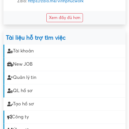
Zalo:
https://zalo.me/vinhphucwork
Xem đầy đủ hơn
Tài liệu hỗ trợ tìm việc
Tài khoản
New JOB
Quản lý tin
QL hồ sơ
Tạo hồ sơ
Công ty