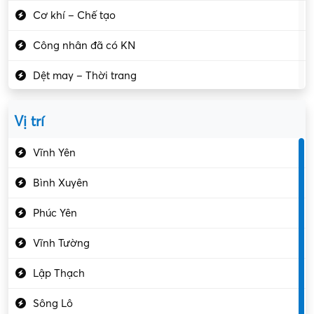
Cơ khí – Chế tạo
Công nhân đã có KN
Dệt may – Thời trang
Dịch vụ giải trí
Vị trí
Du lịch – Nhà hàng
Vĩnh Yên
Điện tử – Điện lạnh
Bình Xuyên
Điều hóa
Phúc Yên
Giáo dục – Sư phạm
Vĩnh Tường
Hành chính – VP
Lập Thạch
Hóa chất
Sông Lô