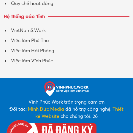
Quy chế hoạt động
Hệ thống các Tỉnh
VietNamS.Work
Việc làm Phú Thọ
Việc làm Hải Phòng
Việc làm Vĩnh Phúc
Vĩnh Phúc Work trân trọng cảm ơn
Đối tác:
Minh Đức Media
đã hỗ trợ công nghệ,
Thiết
kế Website
cho chúng tôi. 26