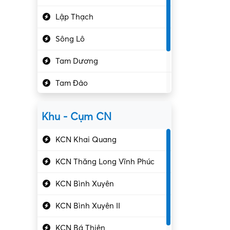
Hành chính – VP
Lập Thạch
Hóa chất
Sông Lô
Kế toán – Kiểm toán
Tam Dương
Kho vận – Thủ quỹ
Tam Đảo
Kiểm soát chất lượng
Yên Lạc
Kỹ sư cơ khí
Khu - Cụm CN
Gần Vĩnh Phúc
Kỹ sư điện
KCN Khai Quang
Kỹ thuật cao
KCN Thăng Long Vĩnh Phúc
Kỹ thuật mạng – IT
KCN Bình Xuyên
Làm bán thời gian
KCN Bình Xuyên II
Lao động phổ thông
KCN Bá Thiện