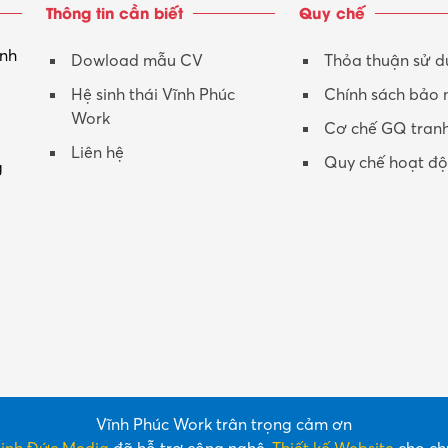
Thông tin cần biết
Quy chế
inh
Dowload mẫu CV
Thỏa thuận sử 
Hệ sinh thái Vĩnh Phúc
Chính sách bảo
Work
Cơ chế GQ tran
Liên hệ
Quy chế hoạt đ
g
Vĩnh Phúc Work trân trọng cảm ơn