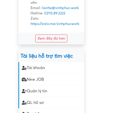
vấn:
Email:
lienhe@vinhphuc.work
Hotline:
02113.89.2222
Zalo:
https://zalo.me/vinhphucwork
Xem đầy đủ hơn
Tài liệu hỗ trợ tìm việc
Tài khoản
New JOB
Quản lý tin
QL hồ sơ