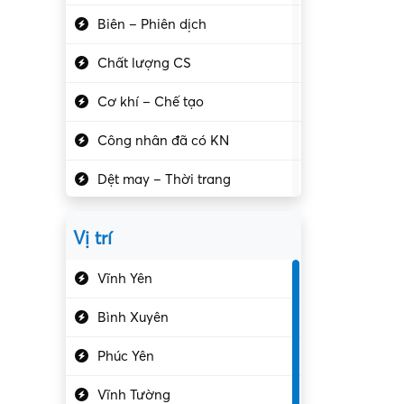
Biên – Phiên dịch
Chất lượng CS
Cơ khí – Chế tạo
Công nhân đã có KN
Dệt may – Thời trang
Dịch vụ giải trí
Vị trí
Du lịch – Nhà hàng
Vĩnh Yên
Điện tử – Điện lạnh
Bình Xuyên
Điều hóa
Phúc Yên
Giáo dục – Sư phạm
Vĩnh Tường