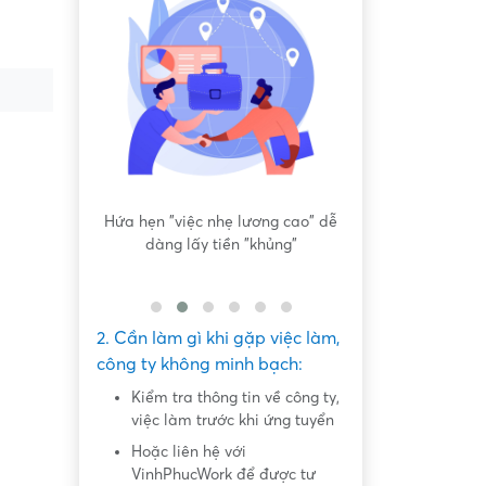
iệc sơ sài,
Hứa hẹn "việc nhẹ lương cao" dễ
Yêu cầu tải app,
 công việc
dàng lấy tiền "khủng"
nhiệm
2. Cần làm gì khi gặp việc làm,
công ty không minh bạch:
Kiểm tra thông tin về công ty,
việc làm trước khi ứng tuyển
Hoặc liên hệ với
VinhPhucWork để được tư