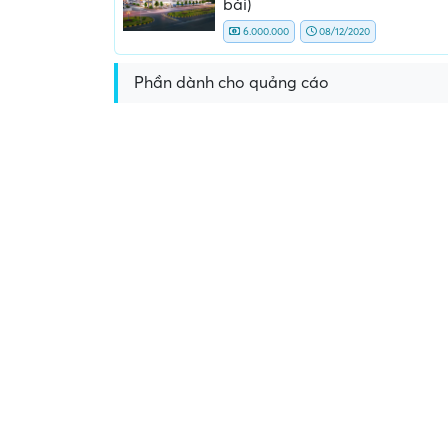
bài)
6.000.000
08/12/2020
Phần dành cho quảng cáo
Yêu cầu nộp phí phỏng vấn, phí
Yêu cầu ký kết giấy tờ k
giữ chỗ...
ràng hoặc nộp giấy tờ