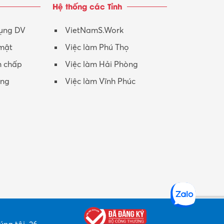
Hệ thống các Tỉnh
Nhân viên CSKH
Phục vụ khác
dụng DV
VietNamS.Work
 mật
Việc làm Phú Thọ
Promotion Girl (PG)
h chấp
Việc làm Hải Phòng
Quản lý – Giám đốc
ộng
Việc làm Vĩnh Phúc
Quản lý chất lượng – QC
Quản lý sản xuất
Quản trị kinh doanh
Sinh viên làm thêm
Thiết kế
Thiết kế đồ họa
Thiết kế nội thất