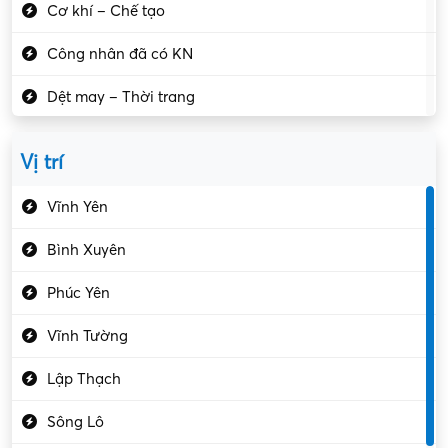
Cơ khí – Chế tạo
Công nhân đã có KN
Dệt may – Thời trang
Dịch vụ giải trí
Vị trí
Du lịch – Nhà hàng
Vĩnh Yên
Điện tử – Điện lạnh
Bình Xuyên
Điều hóa
Phúc Yên
Giáo dục – Sư phạm
Vĩnh Tường
Hành chính – VP
Lập Thạch
Hóa chất
Sông Lô
Kế toán – Kiểm toán