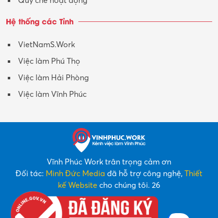
Quy chế hoạt động
Hệ thống các Tỉnh
VietNamS.Work
Việc làm Phú Thọ
Việc làm Hải Phòng
Việc làm Vĩnh Phúc
Vĩnh Phúc Work trân trọng cảm ơn
Đối tác:
Minh Đức Media
đã hỗ trợ công nghệ,
Thiết
kế Website
cho chúng tôi. 26