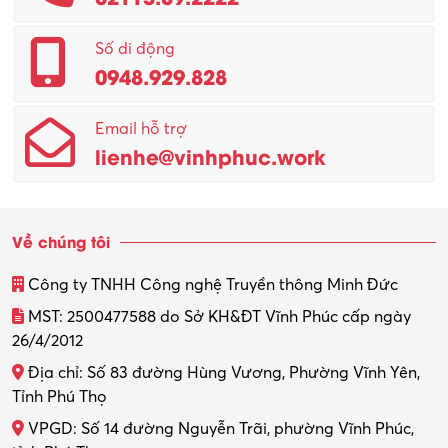
Quản lý – Giám đốc
Số di động
0948.929.828
Quản lý chất lượng – QC
Email hỗ trợ
Quản lý sản xuất
lienhe@vinhphuc.work
Quản trị kinh doanh
Sinh viên làm thêm
Về chúng tôi
Thiết kế
Công ty TNHH Công nghệ Truyền thông Minh Đức
Thiết kế đồ họa
MST: 2500477588 do Sở KH&ĐT Vĩnh Phúc cấp ngày
26/4/2012
Thiết kế nội thất
Địa chỉ: Số 83 đường Hùng Vương, Phường Vĩnh Yên,
Thợ máy – Ô tô – Xe máy
Tỉnh Phú Thọ
VPGD: Số 14 đường Nguyễn Trãi, phường Vĩnh Phúc,
Thực tập