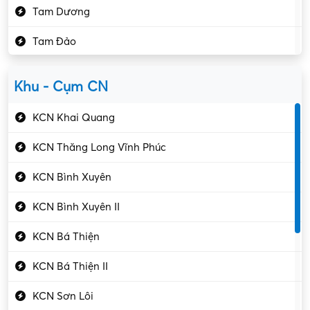
Tam Dương
Kho vận – Thủ quỹ
Tam Đảo
Kiểm soát chất lượng
Yên Lạc
Kỹ sư cơ khí
Khu - Cụm CN
Gần Vĩnh Phúc
Kỹ sư điện
KCN Khai Quang
Kỹ thuật cao
KCN Thăng Long Vĩnh Phúc
Kỹ thuật mạng – IT
KCN Bình Xuyên
Làm bán thời gian
KCN Bình Xuyên II
Lao động phổ thông
KCN Bá Thiện
Lập trình – Phát triển
KCN Bá Thiện II
Luật – Công chứng
KCN Sơn Lôi