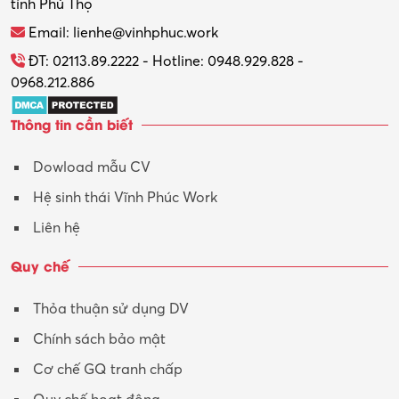
tỉnh Phú Thọ
Thương mại điện tử
Email: lienhe@vinhphuc.work
Tổ chức sự kiện – Quà tặng
ĐT: 02113.89.2222 - Hotline: 0948.929.828 -
0968.212.886
Trợ lý
Thông tin cần biết
Tư vấn
Dowload mẫu CV
Tư vấn – Kiến trúc
Hệ sinh thái Vĩnh Phúc Work
Vận hành máy phay CNC
Liên hệ
Vận tải – Lái xe
Quy chế
Xây dựng
Thỏa thuận sử dụng DV
Xuất nhập khẩu
Chính sách bảo mật
Y tế-Dược
Cơ chế GQ tranh chấp