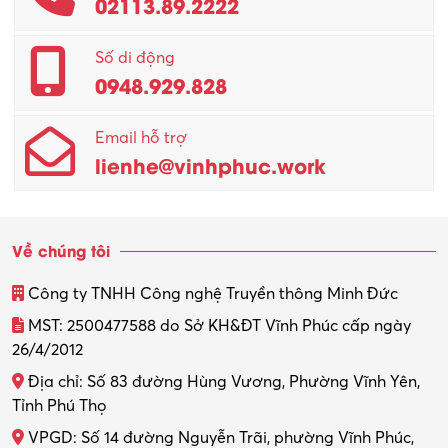
02113.89.2222
Promotion Girl (PG)
Quản lý – Giám đốc
Số di động
0948.929.828
Quản lý chất lượng – QC
Email hỗ trợ
Quản lý sản xuất
lienhe@vinhphuc.work
Quản trị kinh doanh
Sinh viên làm thêm
Về chúng tôi
Thiết kế
Công ty TNHH Công nghệ Truyền thông Minh Đức
Thiết kế đồ họa
MST: 2500477588 do Sở KH&ĐT Vĩnh Phúc cấp ngày
26/4/2012
Thiết kế nội thất
Địa chỉ: Số 83 đường Hùng Vương, Phường Vĩnh Yên,
Thợ máy – Ô tô – Xe máy
Tỉnh Phú Thọ
VPGD: Số 14 đường Nguyễn Trãi, phường Vĩnh Phúc,
Thực tập