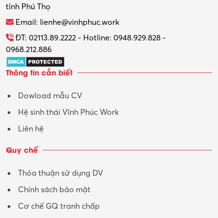
tỉnh Phú Thọ
Thương mại điện tử
Email: lienhe@vinhphuc.work
Tổ chức sự kiện – Quà tặng
ĐT: 02113.89.2222 - Hotline: 0948.929.828 -
0968.212.886
Trợ lý
Thông tin cần biết
Tư vấn
Dowload mẫu CV
Tư vấn – Kiến trúc
Hệ sinh thái Vĩnh Phúc Work
Vận hành máy phay CNC
Liên hệ
Vận tải – Lái xe
Quy chế
Xây dựng
Thỏa thuận sử dụng DV
Xuất nhập khẩu
Chính sách bảo mật
Y tế-Dược
Cơ chế GQ tranh chấp