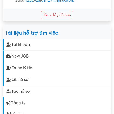
Zalo:
https://zalo.me/vinhphucwork
Xem đầy đủ hơn
Tài liệu hỗ trợ tìm việc
Tài khoản
New JOB
Quản lý tin
QL hồ sơ
Tạo hồ sơ
Công ty