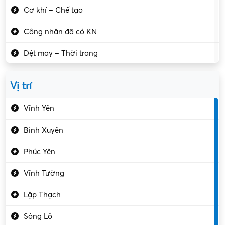
Cơ khí – Chế tạo
Công nhân đã có KN
Dệt may – Thời trang
Dịch vụ giải trí
Vị trí
Du lịch – Nhà hàng
Vĩnh Yên
Điện tử – Điện lạnh
Bình Xuyên
Điều hóa
Phúc Yên
Giáo dục – Sư phạm
Vĩnh Tường
Hành chính – VP
Lập Thạch
Hóa chất
Sông Lô