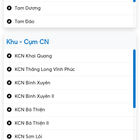
Kế toán – Kiểm toán
Tam Dương
Kho vận – Thủ quỹ
Tam Đảo
Kiểm soát chất lượng
Yên Lạc
Kỹ sư cơ khí
Khu - Cụm CN
Gần Vĩnh Phúc
Kỹ sư điện
KCN Khai Quang
Kỹ thuật cao
KCN Thăng Long Vĩnh Phúc
Kỹ thuật mạng – IT
KCN Bình Xuyên
Làm bán thời gian
KCN Bình Xuyên II
Lao động phổ thông
KCN Bá Thiện
Lập trình – Phát triển
KCN Bá Thiện II
Luật – Công chứng
KCN Sơn Lôi