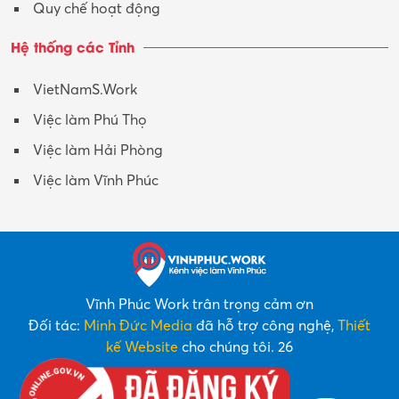
Quy chế hoạt động
Hệ thống các Tỉnh
VietNamS.Work
Việc làm Phú Thọ
Việc làm Hải Phòng
Việc làm Vĩnh Phúc
Vĩnh Phúc Work trân trọng cảm ơn
Đối tác:
Minh Đức Media
đã hỗ trợ công nghệ,
Thiết
kế Website
cho chúng tôi. 26