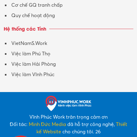
Y tế-Dược
Cơ chế GQ tranh chấp
Quy chế hoạt động
Hệ thống các Tỉnh
VietNamS.Work
Việc làm Phú Thọ
Việc làm Hải Phòng
Việc làm Vĩnh Phúc
Vĩnh Phúc Work trân trọng cảm ơn
Đối tác:
Minh Đức Media
đã hỗ trợ công nghệ,
Thiết
kế Website
cho chúng tôi. 26