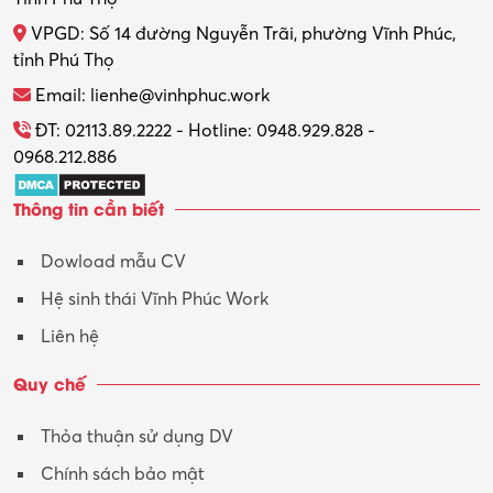
VPGD: Số 14 đường Nguyễn Trãi, phường Vĩnh Phúc,
Thực tập
tỉnh Phú Thọ
Thương mại điện tử
Email: lienhe@vinhphuc.work
Tổ chức sự kiện – Quà tặng
ĐT: 02113.89.2222 - Hotline: 0948.929.828 -
0968.212.886
Trợ lý
Thông tin cần biết
Tư vấn
Dowload mẫu CV
Tư vấn – Kiến trúc
Hệ sinh thái Vĩnh Phúc Work
Vận hành máy phay CNC
Liên hệ
Vận tải – Lái xe
Quy chế
Xây dựng
Thỏa thuận sử dụng DV
Xuất nhập khẩu
Chính sách bảo mật