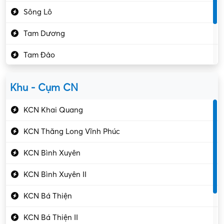
Sông Lô
Kế toán – Kiểm toán
Tam Dương
Kho vận – Thủ quỹ
Tam Đảo
Kiểm soát chất lượng
Yên Lạc
Kỹ sư cơ khí
Khu - Cụm CN
Gần Vĩnh Phúc
Kỹ sư điện
KCN Khai Quang
Kỹ thuật cao
KCN Thăng Long Vĩnh Phúc
Kỹ thuật mạng – IT
KCN Bình Xuyên
Làm bán thời gian
KCN Bình Xuyên II
Lao động phổ thông
KCN Bá Thiện
Lập trình – Phát triển
KCN Bá Thiện II