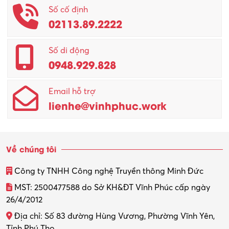
Phục vụ khác
Số cố định
02113.89.2222
Promotion Girl (PG)
Quản lý – Giám đốc
Số di động
0948.929.828
Quản lý chất lượng – QC
Email hỗ trợ
Quản lý sản xuất
lienhe@vinhphuc.work
Quản trị kinh doanh
Sinh viên làm thêm
Về chúng tôi
Thiết kế
Công ty TNHH Công nghệ Truyền thông Minh Đức
Thiết kế đồ họa
MST: 2500477588 do Sở KH&ĐT Vĩnh Phúc cấp ngày
26/4/2012
Thiết kế nội thất
Địa chỉ: Số 83 đường Hùng Vương, Phường Vĩnh Yên,
Thợ máy – Ô tô – Xe máy
Tỉnh Phú Thọ