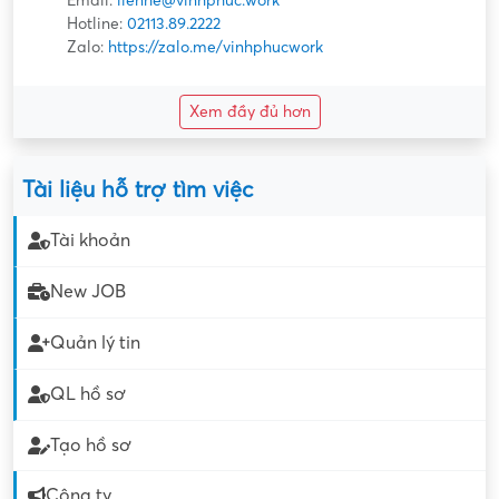
Email:
lienhe@vinhphuc.work
Hotline:
02113.89.2222
Zalo:
https://zalo.me/vinhphucwork
Xem đầy đủ hơn
Tài liệu hỗ trợ tìm việc
Tài khoản
New JOB
Quản lý tin
QL hồ sơ
Tạo hồ sơ
Công ty