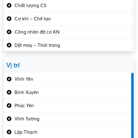
Chất lượng CS
Cơ khí – Chế tạo
Công nhân đã có KN
Dệt may – Thời trang
Dịch vụ giải trí
Vị trí
Du lịch – Nhà hàng
Vĩnh Yên
Điện tử – Điện lạnh
Bình Xuyên
Điều hóa
Phúc Yên
Giáo dục – Sư phạm
Vĩnh Tường
Hành chính – VP
Lập Thạch
Hóa chất