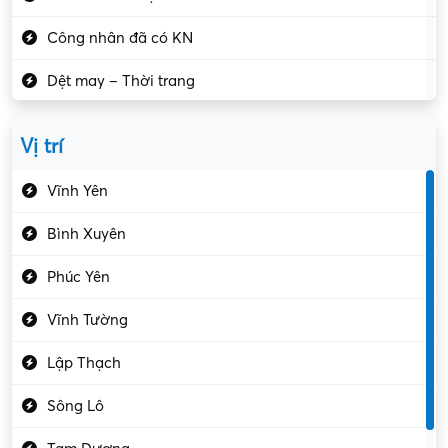
Công nhân đã có KN
Dệt may – Thời trang
Dịch vụ giải trí
Vị trí
Du lịch – Nhà hàng
Vĩnh Yên
Điện tử – Điện lạnh
Bình Xuyên
Điều hóa
Phúc Yên
Giáo dục – Sư phạm
Vĩnh Tường
Hành chính – VP
Lập Thạch
Hóa chất
Sông Lô
Kế toán – Kiểm toán