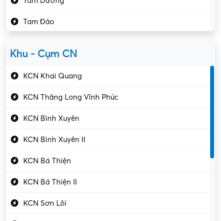
Tam Dương
Kho vận – Thủ quỹ
Tam Đảo
Kiểm soát chất lượng
Yên Lạc
Kỹ sư cơ khí
Khu - Cụm CN
Gần Vĩnh Phúc
Kỹ sư điện
KCN Khai Quang
Kỹ thuật cao
KCN Thăng Long Vĩnh Phúc
Kỹ thuật mạng – IT
KCN Bình Xuyên
Làm bán thời gian
KCN Bình Xuyên II
Lao động phổ thông
KCN Bá Thiện
Lập trình – Phát triển
KCN Bá Thiện II
Luật – Công chứng
KCN Sơn Lôi