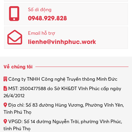
Quản lý – Giám đốc
Số di động
0948.929.828
Quản lý chất lượng – QC
Email hỗ trợ
Quản lý sản xuất
lienhe@vinhphuc.work
Quản trị kinh doanh
Sinh viên làm thêm
Về chúng tôi
Thiết kế
Công ty TNHH Công nghệ Truyền thông Minh Đức
Thiết kế đồ họa
MST: 2500477588 do Sở KH&ĐT Vĩnh Phúc cấp ngày
26/4/2012
Thiết kế nội thất
Địa chỉ: Số 83 đường Hùng Vương, Phường Vĩnh Yên,
Thợ máy – Ô tô – Xe máy
Tỉnh Phú Thọ
VPGD: Số 14 đường Nguyễn Trãi, phường Vĩnh Phúc,
Thực tập
tỉnh Phú Thọ