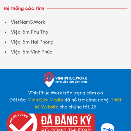
Hệ thống các Tỉnh
VietNamS.Work
Việc làm Phú Thọ
Việc làm Hải Phòng
Việc làm Vĩnh Phúc
Vĩnh Phúc Work trân trọng cảm ơn
Đối tác:
Minh Đức Media
đã hỗ trợ công nghệ,
Thiết
kế Website
cho chúng tôi. 26