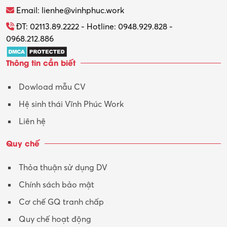
Thương mại điện tử
Email: lienhe@vinhphuc.work
Tổ chức sự kiện – Quà tặng
ĐT: 02113.89.2222 - Hotline: 0948.929.828 -
0968.212.886
Trợ lý
Thông tin cần biết
Tư vấn
Dowload mẫu CV
Tư vấn – Kiến trúc
Hệ sinh thái Vĩnh Phúc Work
Vận hành máy phay CNC
Liên hệ
Vận tải – Lái xe
Quy chế
Xây dựng
Thỏa thuận sử dụng DV
Xuất nhập khẩu
Chính sách bảo mật
Y tế-Dược
Cơ chế GQ tranh chấp
Quy chế hoạt động