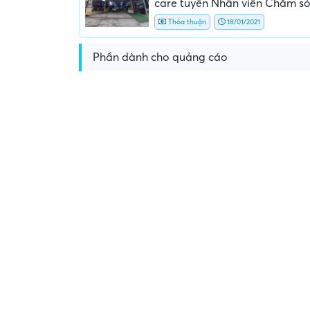
care tuyển Nhân viên Chăm só
Thỏa thuận
18/01/2021
Phần dành cho quảng cáo
Yêu cầu nộp phí phỏng v
giữ chỗ...