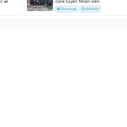
c xe
care tuyển Nhân viên
Thỏa thuận
03/01/2021
ấn, phí
Yêu cầu ký kết giấy tờ không rõ
Địa điểm phỏng vấn
ràng hoặc nộp giấy tờ gốc
thường