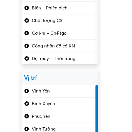
Biên – Phiên dịch
Chất lượng CS
Cơ khí – Chế tạo
Công nhân đã có KN
Dệt may – Thời trang
Dịch vụ giải trí
Vị trí
Du lịch – Nhà hàng
Vĩnh Yên
Điện tử – Điện lạnh
Bình Xuyên
Điều hóa
Phúc Yên
Giáo dục – Sư phạm
Vĩnh Tường