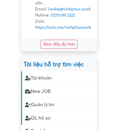
vấn:
Email:
lienhe@vinhphuc.work
Hotline:
02113.89.2222
Zalo:
https://zalo.me/vinhphucwork
Xem đầy đủ hơn
Tài liệu hỗ trợ tìm việc
Tài khoản
New JOB
Quản lý tin
QL hồ sơ