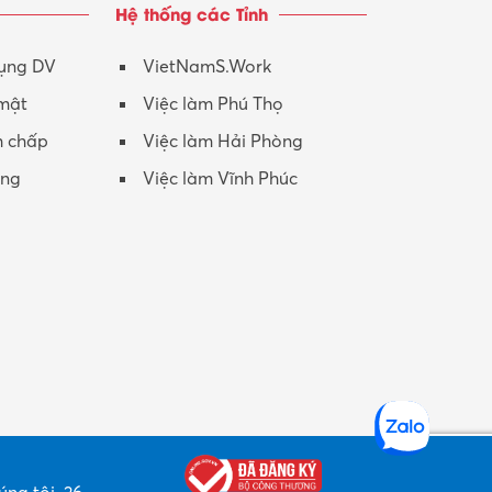
Hệ thống các Tỉnh
Nhân viên CSKH
Phục vụ khác
dụng DV
VietNamS.Work
 mật
Việc làm Phú Thọ
Promotion Girl (PG)
h chấp
Việc làm Hải Phòng
Quản lý – Giám đốc
ộng
Việc làm Vĩnh Phúc
Quản lý chất lượng – QC
Quản lý sản xuất
Quản trị kinh doanh
Sinh viên làm thêm
Thiết kế
Thiết kế đồ họa
Thiết kế nội thất