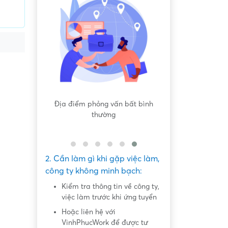
 bất bình
Nội dung mô tả công việc sơ sài,
Hứa hẹn "việc nh
không đồng nhất với công việc
dàng lấy ti
thực tế
2. Cần làm gì khi gặp việc làm,
công ty không minh bạch:
Kiểm tra thông tin về công ty,
việc làm trước khi ứng tuyển
Hoặc liên hệ với
VinhPhucWork để được tư