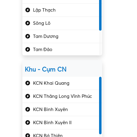
Hành chính – VP
Lập Thạch
Hóa chất
Sông Lô
Kế toán – Kiểm toán
Tam Dương
Kho vận – Thủ quỹ
Tam Đảo
Kiểm soát chất lượng
Yên Lạc
Kỹ sư cơ khí
Khu - Cụm CN
Gần Vĩnh Phúc
Kỹ sư điện
KCN Khai Quang
Kỹ thuật cao
KCN Thăng Long Vĩnh Phúc
Kỹ thuật mạng – IT
KCN Bình Xuyên
Làm bán thời gian
KCN Bình Xuyên II
Lao động phổ thông
KCN Bá Thiện