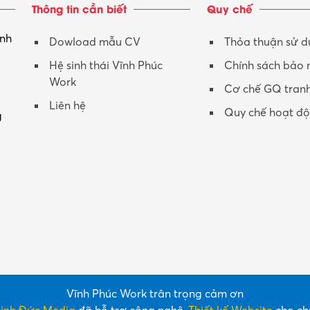
Thông tin cần biết
Quy chế
inh
Dowload mẫu CV
Thỏa thuận sử 
Hệ sinh thái Vĩnh Phúc
Chính sách bảo
Work
Cơ chế GQ tran
Liên hệ
Quy chế hoạt đ
g
Vĩnh Phúc Work trân trọng cảm ơn