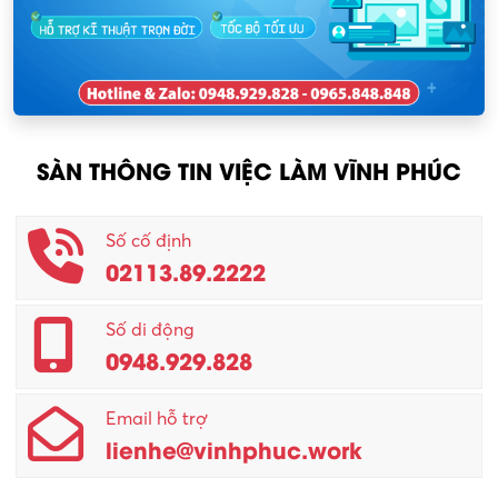
Nhân viên kinh doanh
KCN Sông Lô I
Nhân viên thu mua
KCN Tam Dương
Nông – Lâm nghiệp
SÀN THÔNG TIN VIỆC LÀM VĨNH PHÚC
Nhân viên CSKH
Phục vụ khác
Số cố định
02113.89.2222
Promotion Girl (PG)
Quản lý – Giám đốc
Số di động
0948.929.828
Quản lý chất lượng – QC
Email hỗ trợ
Quản lý sản xuất
lienhe@vinhphuc.work
Quản trị kinh doanh