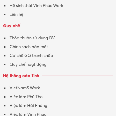
Hệ sinh thái Vĩnh Phúc Work
Vận hành máy phay CNC
Liên hệ
Vận tải – Lái xe
Quy chế
Xây dựng
Thỏa thuận sử dụng DV
Xuất nhập khẩu
Chính sách bảo mật
Y tế-Dược
Cơ chế GQ tranh chấp
Quy chế hoạt động
Hệ thống các Tỉnh
VietNamS.Work
Việc làm Phú Thọ
Việc làm Hải Phòng
Việc làm Vĩnh Phúc