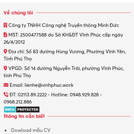
Sinh viên làm thêm
Về chúng tôi
Thiết kế
Công ty TNHH Công nghệ Truyền thông Minh Đức
Thiết kế đồ họa
MST: 2500477588 do Sở KH&ĐT Vĩnh Phúc cấp ngày
26/4/2012
Thiết kế nội thất
Địa chỉ: Số 83 đường Hùng Vương, Phường Vĩnh Yên,
Thợ máy – Ô tô – Xe máy
Tỉnh Phú Thọ
VPGD: Số 14 đường Nguyễn Trãi, phường Vĩnh Phúc,
Thực tập
tỉnh Phú Thọ
Thương mại điện tử
Email: lienhe@vinhphuc.work
Tổ chức sự kiện – Quà tặng
ĐT: 02113.89.2222 - Hotline: 0948.929.828 -
0968.212.886
Trợ lý
Thông tin cần biết
Tư vấn
Dowload mẫu CV
Tư vấn – Kiến trúc