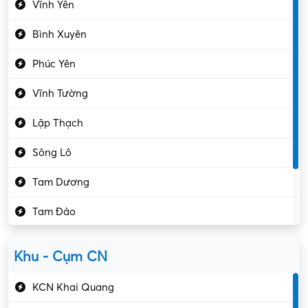
Vĩnh Yên
Điện tử – Điện lạnh
Bình Xuyên
Điều hóa
Phúc Yên
Giáo dục – Sư phạm
Vĩnh Tường
Hành chính – VP
Lập Thạch
Hóa chất
Sông Lô
Kế toán – Kiểm toán
Tam Dương
Kho vận – Thủ quỹ
Tam Đảo
Kiểm soát chất lượng
Yên Lạc
Kỹ sư cơ khí
Khu - Cụm CN
Gần Vĩnh Phúc
Kỹ sư điện
KCN Khai Quang