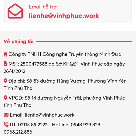
Email hỗ trợ
Quản lý sản xuất
lienhe@vinhphuc.work
Quản trị kinh doanh
Sinh viên làm thêm
Về chúng tôi
Thiết kế
Công ty TNHH Công nghệ Truyền thông Minh Đức
Thiết kế đồ họa
MST: 2500477588 do Sở KH&ĐT Vĩnh Phúc cấp ngày
26/4/2012
Thiết kế nội thất
Địa chỉ: Số 83 đường Hùng Vương, Phường Vĩnh Yên,
Thợ máy – Ô tô – Xe máy
Tỉnh Phú Thọ
VPGD: Số 14 đường Nguyễn Trãi, phường Vĩnh Phúc,
Thực tập
tỉnh Phú Thọ
Thương mại điện tử
Email: lienhe@vinhphuc.work
Tổ chức sự kiện – Quà tặng
ĐT: 02113.89.2222 - Hotline: 0948.929.828 -
0968.212.886