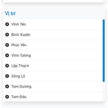
Dịch vụ giải trí
Vị trí
Du lịch – Nhà hàng
Vĩnh Yên
Điện tử – Điện lạnh
Bình Xuyên
Điều hóa
Phúc Yên
Giáo dục – Sư phạm
Vĩnh Tường
Hành chính – VP
Lập Thạch
Hóa chất
Sông Lô
Kế toán – Kiểm toán
Tam Dương
Kho vận – Thủ quỹ
Tam Đảo
Kiểm soát chất lượng
Yên Lạc