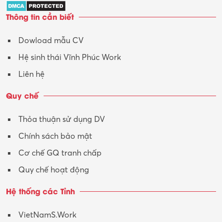
Trợ lý
Thông tin cần biết
Tư vấn
Dowload mẫu CV
Tư vấn – Kiến trúc
Hệ sinh thái Vĩnh Phúc Work
Vận hành máy phay CNC
Liên hệ
Vận tải – Lái xe
Quy chế
Xây dựng
Thỏa thuận sử dụng DV
Xuất nhập khẩu
Chính sách bảo mật
Y tế-Dược
Cơ chế GQ tranh chấp
Quy chế hoạt động
Hệ thống các Tỉnh
VietNamS.Work