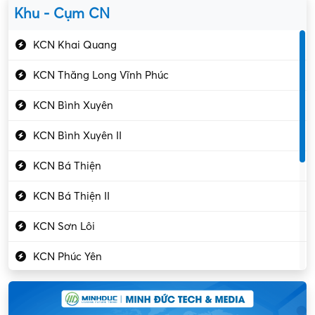
Kỹ sư cơ khí
Khu - Cụm CN
Gần Vĩnh Phúc
Kỹ sư điện
KCN Khai Quang
Kỹ thuật cao
KCN Thăng Long Vĩnh Phúc
Kỹ thuật mạng – IT
KCN Bình Xuyên
Làm bán thời gian
KCN Bình Xuyên II
Lao động phổ thông
KCN Bá Thiện
Lập trình – Phát triển
KCN Bá Thiện II
Luật – Công chứng
KCN Sơn Lôi
Marketing – PR
KCN Phúc Yên
Mỹ phẩm – Trang sức
Khu CN Đồng Sóc
Ngân hàng