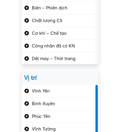
Biên – Phiên dịch
Chất lượng CS
Cơ khí – Chế tạo
Công nhân đã có KN
Dệt may – Thời trang
Dịch vụ giải trí
Vị trí
Du lịch – Nhà hàng
Vĩnh Yên
Điện tử – Điện lạnh
Bình Xuyên
Điều hóa
Phúc Yên
Giáo dục – Sư phạm
Vĩnh Tường