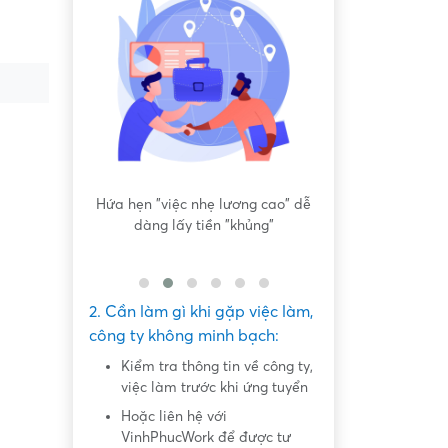
iệc sơ sài,
Hứa hẹn "việc nhẹ lương cao" dễ
Yêu cầu tải app,
 công việc
dàng lấy tiền "khủng"
nhiệm
2. Cần làm gì khi gặp việc làm,
công ty không minh bạch:
Kiểm tra thông tin về công ty,
việc làm trước khi ứng tuyển
Hoặc liên hệ với
VinhPhucWork để được tư