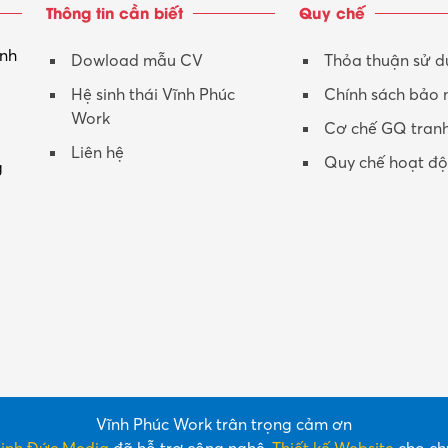
Thông tin cần biết
Quy chế
inh
Dowload mẫu CV
Thỏa thuận sử 
Hệ sinh thái Vĩnh Phúc
Chính sách bảo
Work
Cơ chế GQ tran
Liên hệ
Quy chế hoạt đ
g
Vĩnh Phúc Work trân trọng cảm ơn