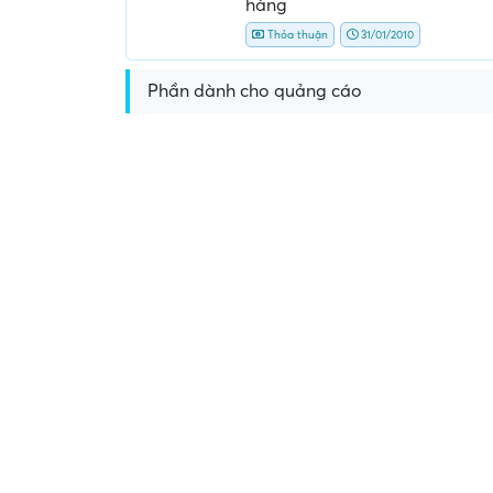
hàng
Thỏa thuận
31/01/2010
Phần dành cho quảng cáo
Yêu cầu nộp phí phỏng vấn, phí
Yêu cầu ký kết giấy tờ k
giữ chỗ...
ràng hoặc nộp giấy tờ