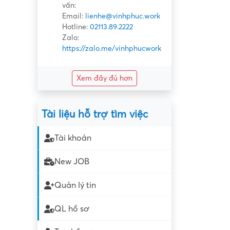
vấn:
Email:
lienhe@vinhphuc.work
Hotline:
02113.89.2222
Zalo:
https://zalo.me/vinhphucwork
Xem đầy đủ hơn
Tài liệu hỗ trợ tìm việc
Tài khoản
New JOB
Quản lý tin
QL hồ sơ