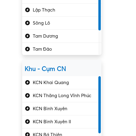
Hành chính – VP
Lập Thạch
Hóa chất
Sông Lô
Kế toán – Kiểm toán
Tam Dương
Kho vận – Thủ quỹ
Tam Đảo
Kiểm soát chất lượng
Yên Lạc
Kỹ sư cơ khí
Khu - Cụm CN
Gần Vĩnh Phúc
Kỹ sư điện
KCN Khai Quang
Kỹ thuật cao
KCN Thăng Long Vĩnh Phúc
Kỹ thuật mạng – IT
KCN Bình Xuyên
Làm bán thời gian
KCN Bình Xuyên II
Lao động phổ thông
KCN Bá Thiện