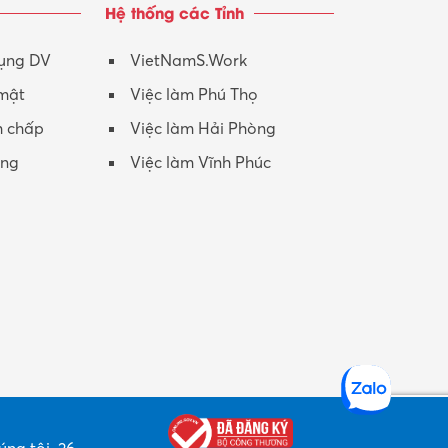
Hệ thống các Tỉnh
Nhân viên CSKH
Phục vụ khác
dụng DV
VietNamS.Work
 mật
Việc làm Phú Thọ
Promotion Girl (PG)
h chấp
Việc làm Hải Phòng
Quản lý – Giám đốc
ộng
Việc làm Vĩnh Phúc
Quản lý chất lượng – QC
Quản lý sản xuất
Quản trị kinh doanh
Sinh viên làm thêm
Thiết kế
Thiết kế đồ họa
Thiết kế nội thất