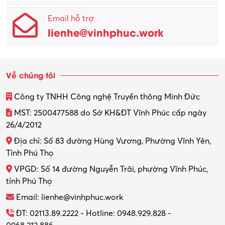
Email hỗ trợ
Quản lý sản xuất
lienhe@vinhphuc.work
Quản trị kinh doanh
Sinh viên làm thêm
Về chúng tôi
Thiết kế
Công ty TNHH Công nghệ Truyền thông Minh Đức
Thiết kế đồ họa
MST: 2500477588 do Sở KH&ĐT Vĩnh Phúc cấp ngày
26/4/2012
Thiết kế nội thất
Địa chỉ: Số 83 đường Hùng Vương, Phường Vĩnh Yên,
Thợ máy – Ô tô – Xe máy
Tỉnh Phú Thọ
VPGD: Số 14 đường Nguyễn Trãi, phường Vĩnh Phúc,
Thực tập
tỉnh Phú Thọ
Thương mại điện tử
Email: lienhe@vinhphuc.work
Tổ chức sự kiện – Quà tặng
ĐT: 02113.89.2222 - Hotline: 0948.929.828 -