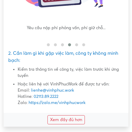
Yêu cầu nộp phí phỏng vấn, phí giữ chỗ...
Yê
2. Cần làm gì khi gặp việc làm, công ty không minh
bạch:
Kiểm tra thông tin về công ty, việc làm trước khi ứng
tuyển
Hoặc liên hệ với VinhPhucWork để được tư vấn:
Email:
lienhe@vinhphuc.work
Hotline:
02113.89.2222
Zalo:
https://zalo.me/vinhphucwork
Xem đầy đủ hơn