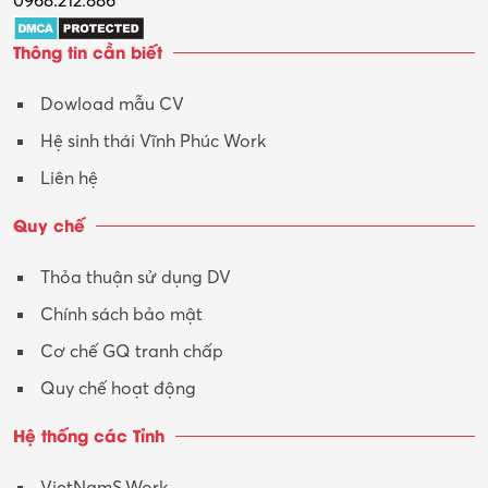
0968.212.886
Trợ lý
Thông tin cần biết
Tư vấn
Dowload mẫu CV
Tư vấn – Kiến trúc
Hệ sinh thái Vĩnh Phúc Work
Vận hành máy phay CNC
Liên hệ
Vận tải – Lái xe
Quy chế
Xây dựng
Thỏa thuận sử dụng DV
Xuất nhập khẩu
Chính sách bảo mật
Y tế-Dược
Cơ chế GQ tranh chấp
Quy chế hoạt động
Hệ thống các Tỉnh
VietNamS.Work