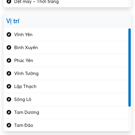
Dệt may – Thời trang
Dịch vụ giải trí
Vị trí
Du lịch – Nhà hàng
Vĩnh Yên
Điện tử – Điện lạnh
Bình Xuyên
Điều hóa
Phúc Yên
Giáo dục – Sư phạm
Vĩnh Tường
Hành chính – VP
Lập Thạch
Hóa chất
Sông Lô
Kế toán – Kiểm toán
Tam Dương
Kho vận – Thủ quỹ
Tam Đảo
Kiểm soát chất lượng