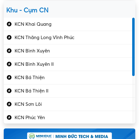
Yên Lạc
Kỹ sư cơ khí
Khu - Cụm CN
Gần Vĩnh Phúc
Kỹ sư điện
KCN Khai Quang
Kỹ thuật cao
KCN Thăng Long Vĩnh Phúc
Kỹ thuật mạng – IT
KCN Bình Xuyên
Làm bán thời gian
KCN Bình Xuyên II
Lao động phổ thông
KCN Bá Thiện
Lập trình – Phát triển
KCN Bá Thiện II
Luật – Công chứng
KCN Sơn Lôi
Marketing – PR
KCN Phúc Yên
Mỹ phẩm – Trang sức
Khu CN Đồng Sóc