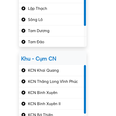
Hành chính – VP
Lập Thạch
Hóa chất
Sông Lô
Kế toán – Kiểm toán
Tam Dương
Kho vận – Thủ quỹ
Tam Đảo
Kiểm soát chất lượng
Yên Lạc
Kỹ sư cơ khí
Khu - Cụm CN
Gần Vĩnh Phúc
Kỹ sư điện
KCN Khai Quang
Kỹ thuật cao
KCN Thăng Long Vĩnh Phúc
Kỹ thuật mạng – IT
KCN Bình Xuyên
Làm bán thời gian
KCN Bình Xuyên II
Lao động phổ thông
KCN Bá Thiện