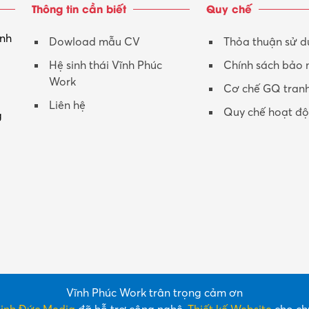
Thông tin cần biết
Quy chế
inh
Dowload mẫu CV
Thỏa thuận sử 
Hệ sinh thái Vĩnh Phúc
Chính sách bảo
Work
Cơ chế GQ tran
Liên hệ
Quy chế hoạt đ
g
Vĩnh Phúc Work trân trọng cảm ơn