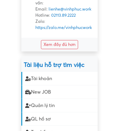
vấn:
Email:
lienhe@vinhphuc.work
Hotline:
02113.89.2222
Zalo:
https://zalo.me/vinhphucwork
Xem đầy đủ hơn
Tài liệu hỗ trợ tìm việc
Tài khoản
New JOB
Quản lý tin
QL hồ sơ