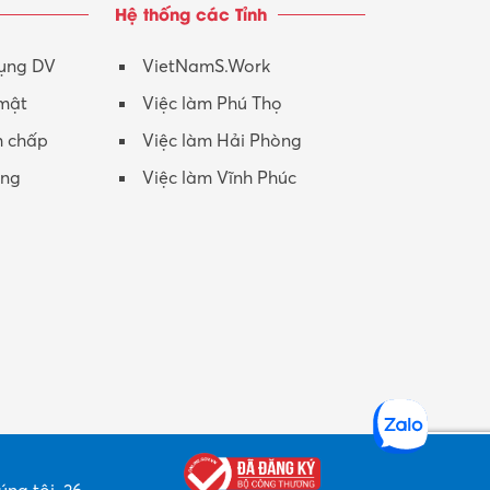
Hệ thống các Tỉnh
Nhân viên CSKH
Phục vụ khác
dụng DV
VietNamS.Work
 mật
Việc làm Phú Thọ
Promotion Girl (PG)
h chấp
Việc làm Hải Phòng
Quản lý – Giám đốc
ộng
Việc làm Vĩnh Phúc
Quản lý chất lượng – QC
Quản lý sản xuất
Quản trị kinh doanh
Sinh viên làm thêm
Thiết kế
Thiết kế đồ họa
Thiết kế nội thất