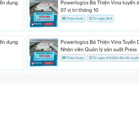
yển dụng
Powerlogics Bá Thiện Vina tuyển 
07 vị trí tháng 10
Thỏa thuận
Từ ngày 28/9
yển dụng
Powerlogics Bá Thiện Vina Tuyển
Nhân viên Quản lý sản xuất Press
Thỏa thuận
Từ ngày 4/9/2021 đến khi tuyể
ấn, phí
Yêu cầu ký kết giấy tờ không rõ
Địa điểm phỏng vấn
ràng hoặc nộp giấy tờ gốc
thường