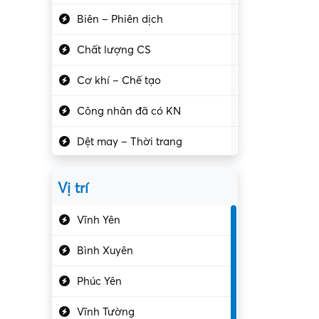
Biên – Phiên dịch
Chất lượng CS
Cơ khí – Chế tạo
Công nhân đã có KN
Dệt may – Thời trang
Dịch vụ giải trí
Vị trí
Du lịch – Nhà hàng
Vĩnh Yên
Điện tử – Điện lạnh
Bình Xuyên
Điều hóa
Phúc Yên
Giáo dục – Sư phạm
Vĩnh Tường