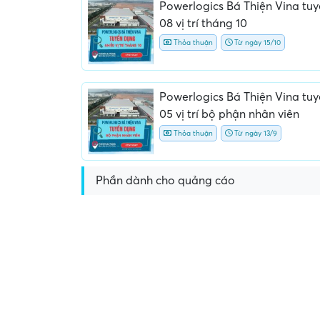
Powerlogics Bá Thiện Vina tu
08 vị trí tháng 10
Thỏa thuận
Từ ngày 15/10
Powerlogics Bá Thiện Vina tu
05 vị trí bộ phận nhân viên
Thỏa thuận
Từ ngày 13/9
Yêu cầu nộp phí phỏng v
giữ chỗ...
Phần dành cho quảng cáo