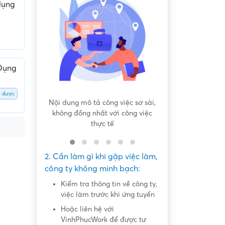
dụng
 Dụng
n được
 bất bình
Nội dung mô tả công việc sơ sài,
Hứa hẹn "việc nh
không đồng nhất với công việc
dàng lấy ti
thực tế
2. Cần làm gì khi gặp việc làm,
công ty không minh bạch:
Kiểm tra thông tin về công ty,
việc làm trước khi ứng tuyển
Hoặc liên hệ với
VinhPhucWork để được tư