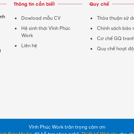
Thông tin cần biết
Quy chế
inh
Dowload mẫu CV
Thỏa thuận sử 
Hệ sinh thái Vĩnh Phúc
Chính sách bảo
Work
Cơ chế GQ tran
Liên hệ
Quy chế hoạt đ
g
Vĩnh Phúc Work trân trọng cảm ơn