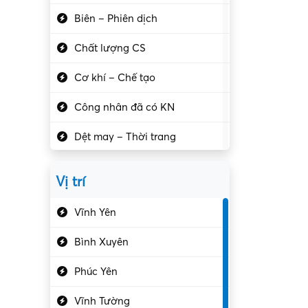
Biên – Phiên dịch
Chất lượng CS
Cơ khí – Chế tạo
Công nhân đã có KN
Dệt may – Thời trang
Dịch vụ giải trí
Vị trí
Du lịch – Nhà hàng
Vĩnh Yên
Điện tử – Điện lạnh
Bình Xuyên
Điều hóa
Phúc Yên
Giáo dục – Sư phạm
Vĩnh Tường