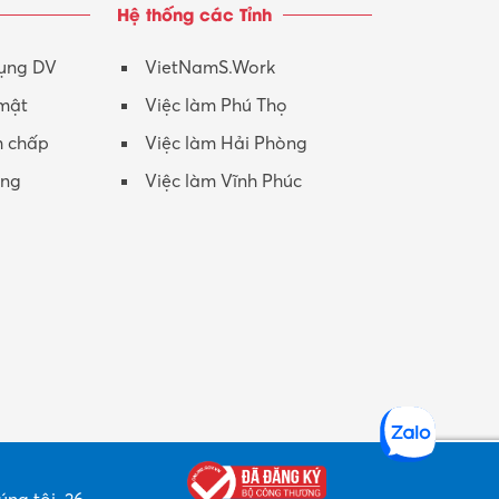
Hệ thống các Tỉnh
Nhân viên CSKH
Phục vụ khác
dụng DV
VietNamS.Work
 mật
Việc làm Phú Thọ
Promotion Girl (PG)
h chấp
Việc làm Hải Phòng
Quản lý – Giám đốc
ộng
Việc làm Vĩnh Phúc
Quản lý chất lượng – QC
Quản lý sản xuất
Quản trị kinh doanh
Sinh viên làm thêm
Thiết kế
Thiết kế đồ họa
Thiết kế nội thất