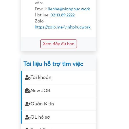
vấn:
Email:
lienhe@vinhphuc.work
Hotline:
02113.89.2222
Zalo:
https://zalo.me/vinhphucwork
Xem đầy đủ hơn
Tài liệu hỗ trợ tìm việc
Tài khoản
New JOB
Quản lý tin
QL hồ sơ