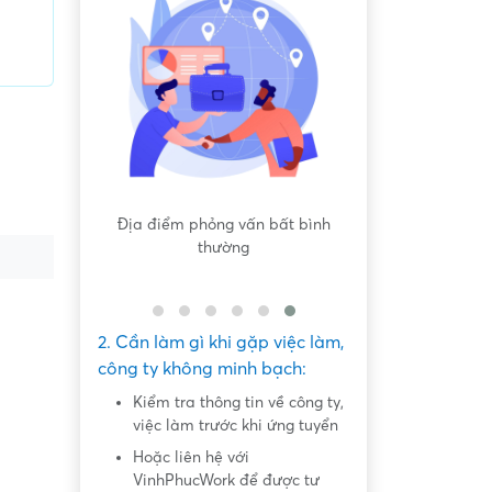
 bất bình
Nội dung mô tả công việc sơ sài,
Hứa hẹn "việc nh
không đồng nhất với công việc
dàng lấy ti
thực tế
2. Cần làm gì khi gặp việc làm,
công ty không minh bạch:
Kiểm tra thông tin về công ty,
việc làm trước khi ứng tuyển
Hoặc liên hệ với
VinhPhucWork để được tư