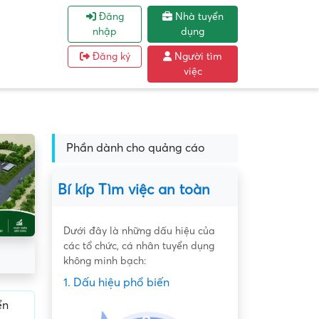
Đăng
Nhà tuyển
nhập
dụng
Đăng ký
Người tìm
việc
Phần dành cho quảng cáo
Bí kíp Tìm việc an toàn
Dưới đây là những dấu hiệu của
các tổ chức, cá nhân tuyển dụng
không minh bạch:
1. Dấu hiệu phổ biến
ển