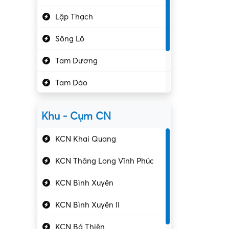
Hành chính – VP
Lập Thạch
Hóa chất
Sông Lô
Kế toán – Kiểm toán
Tam Dương
Kho vận – Thủ quỹ
Tam Đảo
Kiểm soát chất lượng
Yên Lạc
Kỹ sư cơ khí
Khu - Cụm CN
Gần Vĩnh Phúc
Kỹ sư điện
KCN Khai Quang
Kỹ thuật cao
KCN Thăng Long Vĩnh Phúc
Kỹ thuật mạng – IT
KCN Bình Xuyên
Làm bán thời gian
KCN Bình Xuyên II
Lao động phổ thông
KCN Bá Thiện