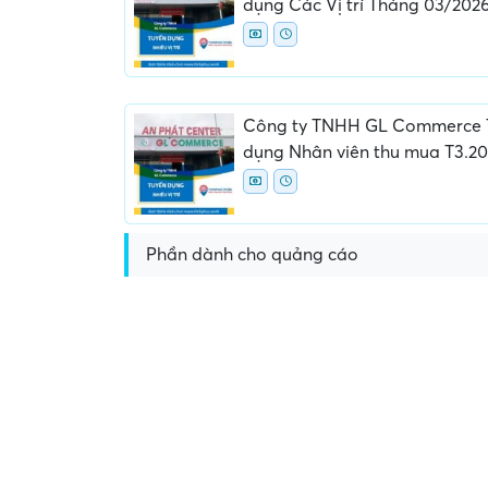
dụng Các Vị trí Tháng 03/202
Công ty TNHH GL Commerce 
dụng Nhân viên thu mua T3.2
Yêu cầu nộp phí phỏng v
giữ chỗ...
Phần dành cho quảng cáo