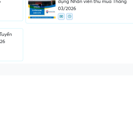
6
dụng Nhân viên thu mua Tháng
03/2026
Tuyển
026
ấn, phí
Yêu cầu ký kết giấy tờ không rõ
Địa điểm phỏng vấn
ràng hoặc nộp giấy tờ gốc
thường