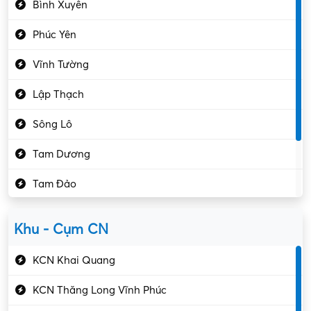
Bình Xuyên
Điều hóa
Phúc Yên
Giáo dục – Sư phạm
Vĩnh Tường
Hành chính – VP
Lập Thạch
Hóa chất
Sông Lô
Kế toán – Kiểm toán
Tam Dương
Kho vận – Thủ quỹ
Tam Đảo
Kiểm soát chất lượng
Yên Lạc
Kỹ sư cơ khí
Khu - Cụm CN
Gần Vĩnh Phúc
Kỹ sư điện
KCN Khai Quang
Kỹ thuật cao
KCN Thăng Long Vĩnh Phúc