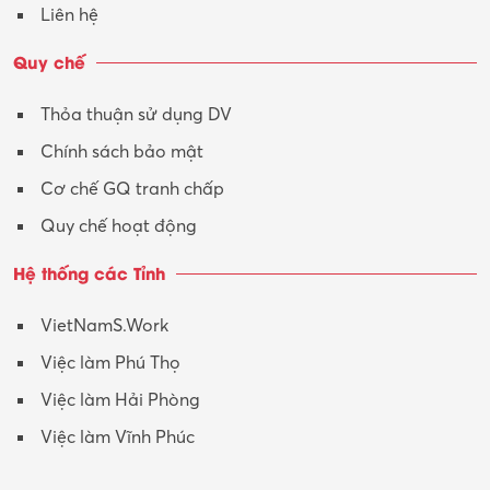
Liên hệ
Vận tải – Lái xe
Quy chế
Xây dựng
Thỏa thuận sử dụng DV
Xuất nhập khẩu
Chính sách bảo mật
Y tế-Dược
Cơ chế GQ tranh chấp
Quy chế hoạt động
Hệ thống các Tỉnh
VietNamS.Work
Việc làm Phú Thọ
Việc làm Hải Phòng
Việc làm Vĩnh Phúc