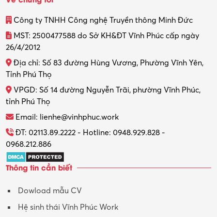
Thiết kế
Công ty TNHH Công nghệ Truyền thông Minh Đức
Thiết kế đồ họa
MST: 2500477588 do Sở KH&ĐT Vĩnh Phúc cấp ngày
26/4/2012
Thiết kế nội thất
Địa chỉ: Số 83 đường Hùng Vương, Phường Vĩnh Yên,
Thợ máy – Ô tô – Xe máy
Tỉnh Phú Thọ
VPGD: Số 14 đường Nguyễn Trãi, phường Vĩnh Phúc,
Thực tập
tỉnh Phú Thọ
Thương mại điện tử
Email: lienhe@vinhphuc.work
Tổ chức sự kiện – Quà tặng
ĐT: 02113.89.2222 - Hotline: 0948.929.828 -
0968.212.886
Trợ lý
Thông tin cần biết
Tư vấn
Dowload mẫu CV
Tư vấn – Kiến trúc
Hệ sinh thái Vĩnh Phúc Work
Vận hành máy phay CNC