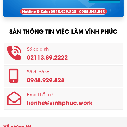
Nhân viên thu mua
KCN Tam Dương
Nông – Lâm nghiệp
SÀN THÔNG TIN VIỆC LÀM VĨNH PHÚC
Nhân viên CSKH
Phục vụ khác
Số cố định
02113.89.2222
Promotion Girl (PG)
Quản lý – Giám đốc
Số di động
0948.929.828
Quản lý chất lượng – QC
Email hỗ trợ
Quản lý sản xuất
lienhe@vinhphuc.work
Quản trị kinh doanh
Sinh viên làm thêm
Về chúng tôi