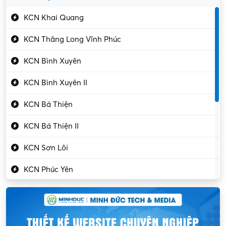
Gần Vĩnh Phúc
Kỹ sư điện
KCN Khai Quang
Kỹ thuật cao
KCN Thăng Long Vĩnh Phúc
Kỹ thuật mạng – IT
KCN Bình Xuyên
Làm bán thời gian
KCN Bình Xuyên II
Lao động phổ thông
KCN Bá Thiện
Lập trình – Phát triển
KCN Bá Thiện II
Luật – Công chứng
KCN Sơn Lôi
Marketing – PR
KCN Phúc Yên
Mỹ phẩm – Trang sức
Khu CN Đồng Sóc
Ngân hàng
KCN Chấn Hưng