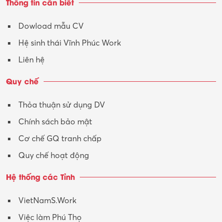
Thông tin cần biết
Tư vấn
Dowload mẫu CV
Tư vấn – Kiến trúc
Hệ sinh thái Vĩnh Phúc Work
Vận hành máy phay CNC
Liên hệ
Vận tải – Lái xe
Quy chế
Xây dựng
Thỏa thuận sử dụng DV
Xuất nhập khẩu
Chính sách bảo mật
Y tế-Dược
Cơ chế GQ tranh chấp
Quy chế hoạt động
Hệ thống các Tỉnh
VietNamS.Work
Việc làm Phú Thọ