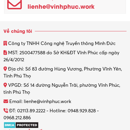
lienhe@vinhphuc.work
Quản trị kinh doanh
Sinh viên làm thêm
Về chúng tôi
Thiết kế
Công ty TNHH Công nghệ Truyền thông Minh Đức
Thiết kế đồ họa
MST: 2500477588 do Sở KH&ĐT Vĩnh Phúc cấp ngày
26/4/2012
Thiết kế nội thất
Địa chỉ: Số 83 đường Hùng Vương, Phường Vĩnh Yên,
Thợ máy – Ô tô – Xe máy
Tỉnh Phú Thọ
VPGD: Số 14 đường Nguyễn Trãi, phường Vĩnh Phúc,
Thực tập
tỉnh Phú Thọ
Thương mại điện tử
Email: lienhe@vinhphuc.work
Tổ chức sự kiện – Quà tặng
ĐT: 02113.89.2222 - Hotline: 0948.929.828 -
0968.212.886
Trợ lý