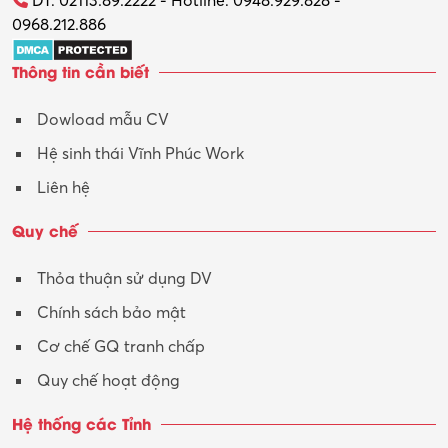
ĐT: 02113.89.2222 - Hotline: 0948.929.828 -
0968.212.886
Trợ lý
Thông tin cần biết
Tư vấn
Dowload mẫu CV
Tư vấn – Kiến trúc
Hệ sinh thái Vĩnh Phúc Work
Vận hành máy phay CNC
Liên hệ
Vận tải – Lái xe
Quy chế
Xây dựng
Thỏa thuận sử dụng DV
Xuất nhập khẩu
Chính sách bảo mật
Y tế-Dược
Cơ chế GQ tranh chấp
Quy chế hoạt động
Hệ thống các Tỉnh