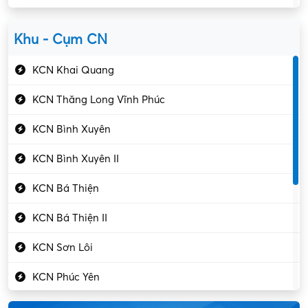
Kiểm soát chất lượng
Yên Lạc
Kỹ sư cơ khí
Khu - Cụm CN
Gần Vĩnh Phúc
Kỹ sư điện
KCN Khai Quang
Kỹ thuật cao
KCN Thăng Long Vĩnh Phúc
Kỹ thuật mạng – IT
KCN Bình Xuyên
Làm bán thời gian
KCN Bình Xuyên II
Lao động phổ thông
KCN Bá Thiện
Lập trình – Phát triển
KCN Bá Thiện II
Luật – Công chứng
KCN Sơn Lôi
Marketing – PR
KCN Phúc Yên
Mỹ phẩm – Trang sức
Khu CN Đồng Sóc