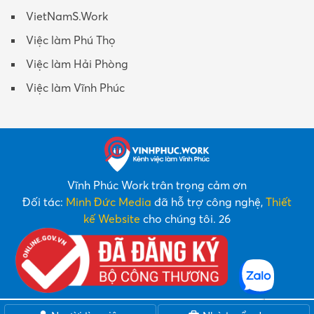
VietNamS.Work
Việc làm Phú Thọ
Việc làm Hải Phòng
Việc làm Vĩnh Phúc
Vĩnh Phúc Work trân trọng cảm ơn
Đối tác:
Minh Đức Media
đã hỗ trợ công nghệ,
Thiết
kế Website
cho chúng tôi. 26