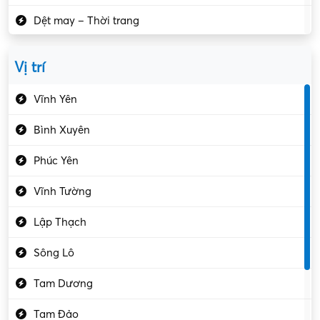
Dệt may – Thời trang
Dịch vụ giải trí
Vị trí
Du lịch – Nhà hàng
Vĩnh Yên
Điện tử – Điện lạnh
Bình Xuyên
Điều hóa
Phúc Yên
Giáo dục – Sư phạm
Vĩnh Tường
Hành chính – VP
Lập Thạch
Hóa chất
Sông Lô
Kế toán – Kiểm toán
Tam Dương
Kho vận – Thủ quỹ
Tam Đảo