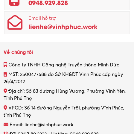
0948.929.828
Quản lý chất lượng – QC
Email hỗ trợ
Quản lý sản xuất
lienhe@vinhphuc.work
Quản trị kinh doanh
Sinh viên làm thêm
Về chúng tôi
Thiết kế
Công ty TNHH Công nghệ Truyền thông Minh Đức
Thiết kế đồ họa
MST: 2500477588 do Sở KH&ĐT Vĩnh Phúc cấp ngày
26/4/2012
Thiết kế nội thất
Địa chỉ: Số 83 đường Hùng Vương, Phường Vĩnh Yên,
Thợ máy – Ô tô – Xe máy
Tỉnh Phú Thọ
VPGD: Số 14 đường Nguyễn Trãi, phường Vĩnh Phúc,
Thực tập
tỉnh Phú Thọ
Thương mại điện tử
Email: lienhe@vinhphuc.work
Tổ chức sự kiện – Quà tặng