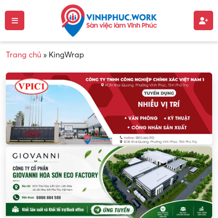
Trang chủ
»
KingWrap