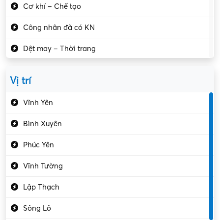
Cơ khí – Chế tạo
Công nhân đã có KN
Dệt may – Thời trang
Dịch vụ giải trí
Vị trí
Du lịch – Nhà hàng
Vĩnh Yên
Điện tử – Điện lạnh
Bình Xuyên
Điều hóa
Phúc Yên
Giáo dục – Sư phạm
Vĩnh Tường
Hành chính – VP
Lập Thạch
Hóa chất
Sông Lô
Kế toán – Kiểm toán