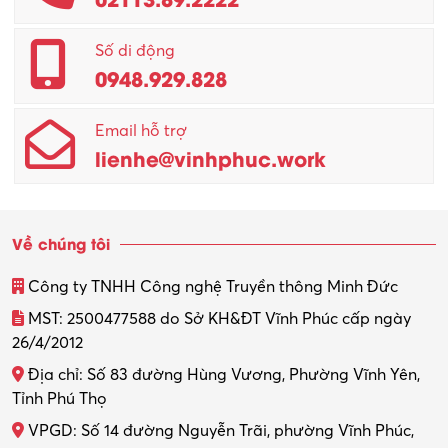
Promotion Girl (PG)
Quản lý – Giám đốc
Số di động
0948.929.828
Quản lý chất lượng – QC
Email hỗ trợ
Quản lý sản xuất
lienhe@vinhphuc.work
Quản trị kinh doanh
Sinh viên làm thêm
Về chúng tôi
Thiết kế
Công ty TNHH Công nghệ Truyền thông Minh Đức
Thiết kế đồ họa
MST: 2500477588 do Sở KH&ĐT Vĩnh Phúc cấp ngày
26/4/2012
Thiết kế nội thất
Địa chỉ: Số 83 đường Hùng Vương, Phường Vĩnh Yên,
Thợ máy – Ô tô – Xe máy
Tỉnh Phú Thọ
VPGD: Số 14 đường Nguyễn Trãi, phường Vĩnh Phúc,
Thực tập