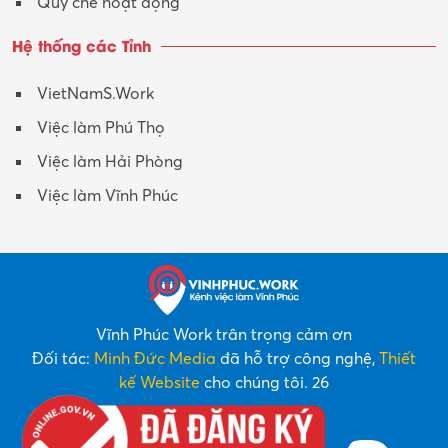
Quy chế hoạt động
Hệ thống các Tỉnh
VietNamS.Work
Việc làm Phú Thọ
Việc làm Hải Phòng
Việc làm Vĩnh Phúc
Vĩnh Phúc Work trân trọng cảm ơn
Đối tác:
Minh Đức Media
đã hỗ trợ công nghệ,
Thiết
kế Website
cho chúng tôi. 26