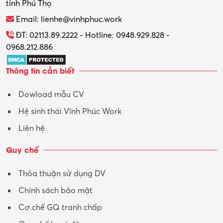
tỉnh Phú Thọ
Thương mại điện tử
Email: lienhe@vinhphuc.work
Tổ chức sự kiện – Quà tặng
ĐT: 02113.89.2222 - Hotline: 0948.929.828 -
0968.212.886
Trợ lý
Thông tin cần biết
Tư vấn
Dowload mẫu CV
Tư vấn – Kiến trúc
Hệ sinh thái Vĩnh Phúc Work
Vận hành máy phay CNC
Liên hệ
Vận tải – Lái xe
Quy chế
Xây dựng
Thỏa thuận sử dụng DV
Xuất nhập khẩu
Chính sách bảo mật
Y tế-Dược
Cơ chế GQ tranh chấp