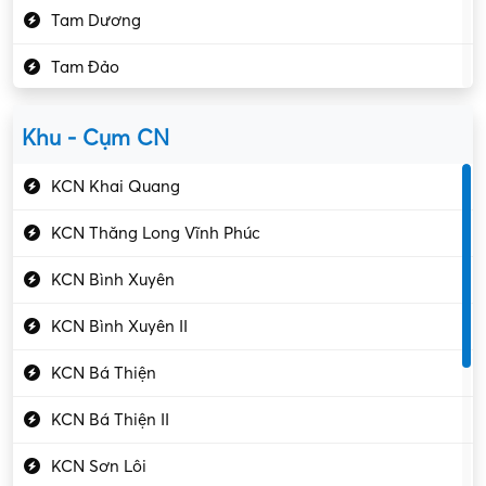
Tam Dương
Kho vận – Thủ quỹ
Tam Đảo
Kiểm soát chất lượng
Yên Lạc
Kỹ sư cơ khí
Khu - Cụm CN
Gần Vĩnh Phúc
Kỹ sư điện
KCN Khai Quang
Kỹ thuật cao
KCN Thăng Long Vĩnh Phúc
Kỹ thuật mạng – IT
KCN Bình Xuyên
Làm bán thời gian
KCN Bình Xuyên II
Lao động phổ thông
KCN Bá Thiện
Lập trình – Phát triển
KCN Bá Thiện II
Luật – Công chứng
KCN Sơn Lôi