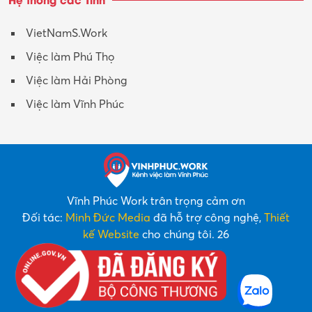
VietNamS.Work
Việc làm Phú Thọ
Việc làm Hải Phòng
Việc làm Vĩnh Phúc
Vĩnh Phúc Work trân trọng cảm ơn
Đối tác:
Minh Đức Media
đã hỗ trợ công nghệ,
Thiết
kế Website
cho chúng tôi. 26