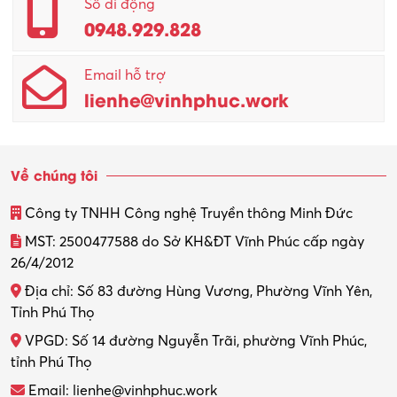
Số di động
0948.929.828
Quản lý chất lượng – QC
Email hỗ trợ
Quản lý sản xuất
lienhe@vinhphuc.work
Quản trị kinh doanh
Sinh viên làm thêm
Về chúng tôi
Thiết kế
Công ty TNHH Công nghệ Truyền thông Minh Đức
Thiết kế đồ họa
MST: 2500477588 do Sở KH&ĐT Vĩnh Phúc cấp ngày
26/4/2012
Thiết kế nội thất
Địa chỉ: Số 83 đường Hùng Vương, Phường Vĩnh Yên,
Thợ máy – Ô tô – Xe máy
Tỉnh Phú Thọ
VPGD: Số 14 đường Nguyễn Trãi, phường Vĩnh Phúc,
Thực tập
tỉnh Phú Thọ
Thương mại điện tử
Email: lienhe@vinhphuc.work