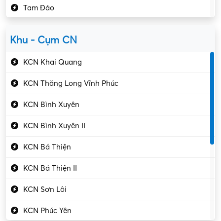
Tam Đảo
Kiểm soát chất lượng
Yên Lạc
Kỹ sư cơ khí
Khu - Cụm CN
Gần Vĩnh Phúc
Kỹ sư điện
KCN Khai Quang
Kỹ thuật cao
KCN Thăng Long Vĩnh Phúc
Kỹ thuật mạng – IT
KCN Bình Xuyên
Làm bán thời gian
KCN Bình Xuyên II
Lao động phổ thông
KCN Bá Thiện
Lập trình – Phát triển
KCN Bá Thiện II
Luật – Công chứng
KCN Sơn Lôi
Marketing – PR
KCN Phúc Yên