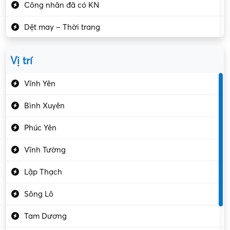
Công nhân đã có KN
Dệt may – Thời trang
Dịch vụ giải trí
Vị trí
Du lịch – Nhà hàng
Vĩnh Yên
Điện tử – Điện lạnh
Bình Xuyên
Điều hóa
Phúc Yên
Giáo dục – Sư phạm
Vĩnh Tường
Hành chính – VP
Lập Thạch
Hóa chất
Sông Lô
Kế toán – Kiểm toán
Tam Dương
Kho vận – Thủ quỹ