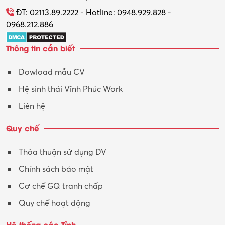
Tổ chức sự kiện – Quà tặng
ĐT: 02113.89.2222 - Hotline: 0948.929.828 -
0968.212.886
Trợ lý
Thông tin cần biết
Tư vấn
Dowload mẫu CV
Tư vấn – Kiến trúc
Hệ sinh thái Vĩnh Phúc Work
Vận hành máy phay CNC
Liên hệ
Vận tải – Lái xe
Quy chế
Xây dựng
Thỏa thuận sử dụng DV
Xuất nhập khẩu
Chính sách bảo mật
Y tế-Dược
Cơ chế GQ tranh chấp
Quy chế hoạt động
Hệ thống các Tỉnh