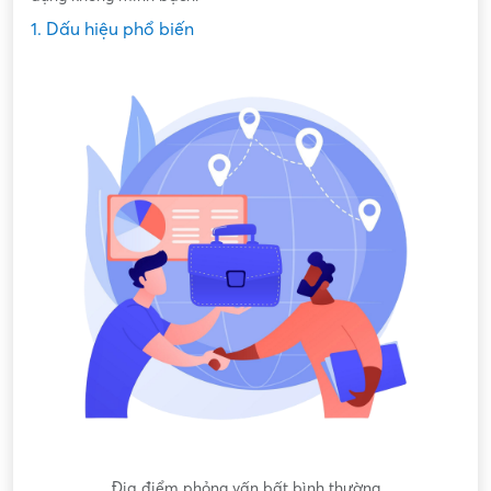
1. Dấu hiệu phổ biến
gốc
Địa điểm phỏng vấn bất bình thường
Nộ