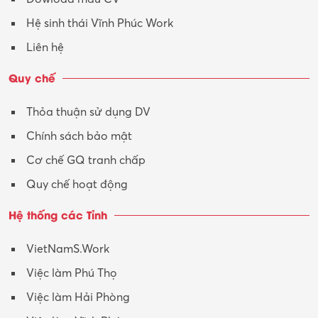
Tư vấn – Kiến trúc
Hệ sinh thái Vĩnh Phúc Work
Vận hành máy phay CNC
Liên hệ
Vận tải – Lái xe
Quy chế
Xây dựng
Thỏa thuận sử dụng DV
Xuất nhập khẩu
Chính sách bảo mật
Y tế-Dược
Cơ chế GQ tranh chấp
Quy chế hoạt động
Hệ thống các Tỉnh
VietNamS.Work
Việc làm Phú Thọ
Việc làm Hải Phòng