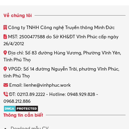
Sinh viên làm thêm
Về chúng tôi
Thiết kế
Công ty TNHH Công nghệ Truyền thông Minh Đức
Thiết kế đồ họa
MST: 2500477588 do Sở KH&ĐT Vĩnh Phúc cấp ngày
26/4/2012
Thiết kế nội thất
Địa chỉ: Số 83 đường Hùng Vương, Phường Vĩnh Yên,
Thợ máy – Ô tô – Xe máy
Tỉnh Phú Thọ
VPGD: Số 14 đường Nguyễn Trãi, phường Vĩnh Phúc,
Thực tập
tỉnh Phú Thọ
Thương mại điện tử
Email: lienhe@vinhphuc.work
Tổ chức sự kiện – Quà tặng
ĐT: 02113.89.2222 - Hotline: 0948.929.828 -
0968.212.886
Trợ lý
Thông tin cần biết
Tư vấn
Dowload mẫu CV