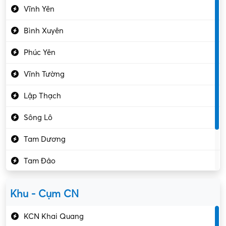
Vĩnh Yên
Điện tử – Điện lạnh
Bình Xuyên
Điều hóa
Phúc Yên
Giáo dục – Sư phạm
Vĩnh Tường
Hành chính – VP
Lập Thạch
Hóa chất
Sông Lô
Kế toán – Kiểm toán
Tam Dương
Kho vận – Thủ quỹ
Tam Đảo
Kiểm soát chất lượng
Yên Lạc
Kỹ sư cơ khí
Khu - Cụm CN
Gần Vĩnh Phúc
Kỹ sư điện
KCN Khai Quang