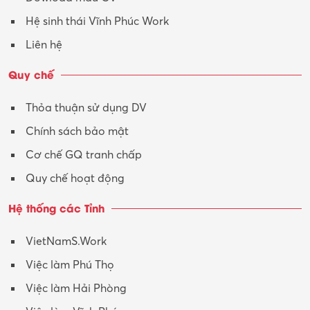
Tư vấn – Kiến trúc
Hệ sinh thái Vĩnh Phúc Work
Vận hành máy phay CNC
Liên hệ
Vận tải – Lái xe
Quy chế
Xây dựng
Thỏa thuận sử dụng DV
Xuất nhập khẩu
Chính sách bảo mật
Y tế-Dược
Cơ chế GQ tranh chấp
Quy chế hoạt động
Hệ thống các Tỉnh
VietNamS.Work
Việc làm Phú Thọ
Việc làm Hải Phòng