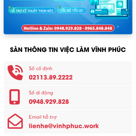
KCN Lập Thạch I
Nhân viên kinh doanh
KCN Sông Lô I
Nhân viên thu mua
KCN Tam Dương
Nông – Lâm nghiệp
SÀN THÔNG TIN VIỆC LÀM VĨNH PHÚC
Nhân viên CSKH
Phục vụ khác
Số cố định
02113.89.2222
Promotion Girl (PG)
Quản lý – Giám đốc
Số di động
0948.929.828
Quản lý chất lượng – QC
Email hỗ trợ
Quản lý sản xuất
lienhe@vinhphuc.work
Quản trị kinh doanh