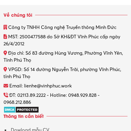
Sinh viên làm thêm
Về chúng tôi
Thiết kế
Công ty TNHH Công nghệ Truyền thông Minh Đức
Thiết kế đồ họa
MST: 2500477588 do Sở KH&ĐT Vĩnh Phúc cấp ngày
26/4/2012
Thiết kế nội thất
Địa chỉ: Số 83 đường Hùng Vương, Phường Vĩnh Yên,
Thợ máy – Ô tô – Xe máy
Tỉnh Phú Thọ
VPGD: Số 14 đường Nguyễn Trãi, phường Vĩnh Phúc,
Thực tập
tỉnh Phú Thọ
Thương mại điện tử
Email: lienhe@vinhphuc.work
Tổ chức sự kiện – Quà tặng
ĐT: 02113.89.2222 - Hotline: 0948.929.828 -
0968.212.886
Trợ lý
Thông tin cần biết
Tư vấn
Dowload mẫu CV