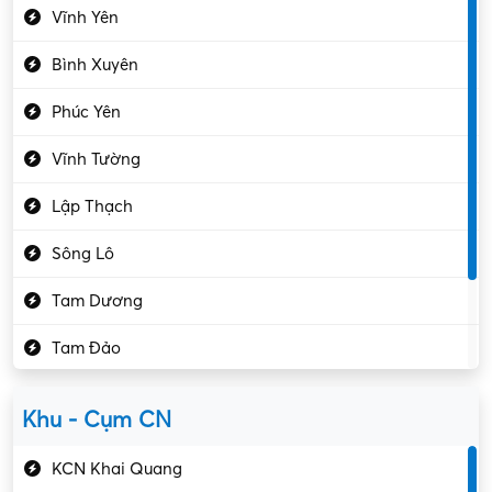
Vĩnh Yên
Điện tử – Điện lạnh
Bình Xuyên
Điều hóa
Phúc Yên
Giáo dục – Sư phạm
Vĩnh Tường
Hành chính – VP
Lập Thạch
Hóa chất
Sông Lô
Kế toán – Kiểm toán
Tam Dương
Kho vận – Thủ quỹ
Tam Đảo
Kiểm soát chất lượng
Yên Lạc
Kỹ sư cơ khí
Khu - Cụm CN
Gần Vĩnh Phúc
Kỹ sư điện
KCN Khai Quang