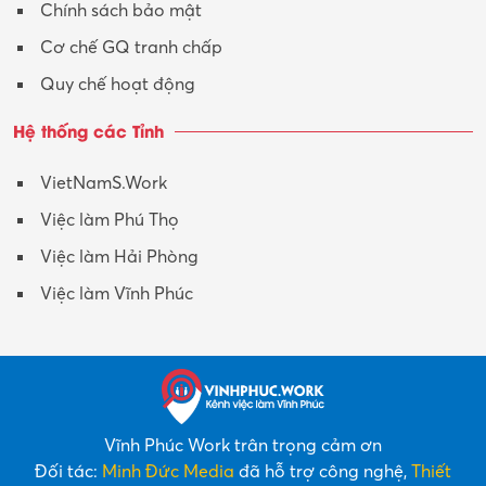
Chính sách bảo mật
Y tế-Dược
Cơ chế GQ tranh chấp
Quy chế hoạt động
Hệ thống các Tỉnh
VietNamS.Work
Việc làm Phú Thọ
Việc làm Hải Phòng
Việc làm Vĩnh Phúc
Vĩnh Phúc Work trân trọng cảm ơn
Đối tác:
Minh Đức Media
đã hỗ trợ công nghệ,
Thiết