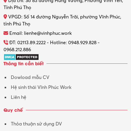
Địa chỉ: Số 83 đường Hùng Vương, Phường Vĩnh Yên,
Thợ máy – Ô tô – Xe máy
Tỉnh Phú Thọ
VPGD: Số 14 đường Nguyễn Trãi, phường Vĩnh Phúc,
Thực tập
tỉnh Phú Thọ
Thương mại điện tử
Email: lienhe@vinhphuc.work
Tổ chức sự kiện – Quà tặng
ĐT: 02113.89.2222 - Hotline: 0948.929.828 -
0968.212.886
Trợ lý
Thông tin cần biết
Tư vấn
Dowload mẫu CV
Tư vấn – Kiến trúc
Hệ sinh thái Vĩnh Phúc Work
Vận hành máy phay CNC
Liên hệ
Vận tải – Lái xe
Quy chế
Xây dựng
Thỏa thuận sử dụng DV
Xuất nhập khẩu