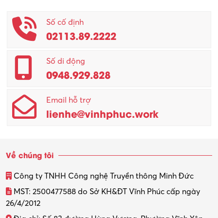
Phục vụ khác
Số cố định
02113.89.2222
Promotion Girl (PG)
Quản lý – Giám đốc
Số di động
0948.929.828
Quản lý chất lượng – QC
Email hỗ trợ
Quản lý sản xuất
lienhe@vinhphuc.work
Quản trị kinh doanh
Sinh viên làm thêm
Về chúng tôi
Thiết kế
Công ty TNHH Công nghệ Truyền thông Minh Đức
Thiết kế đồ họa
MST: 2500477588 do Sở KH&ĐT Vĩnh Phúc cấp ngày
26/4/2012
Thiết kế nội thất