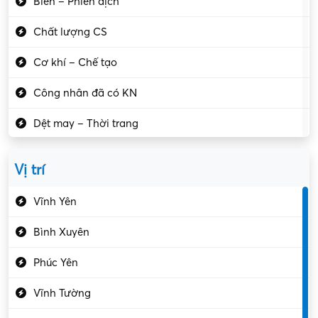
Biên – Phiên dịch
Chất lượng CS
Cơ khí – Chế tạo
Công nhân đã có KN
Dệt may – Thời trang
Dịch vụ giải trí
Vị trí
Du lịch – Nhà hàng
Vĩnh Yên
Điện tử – Điện lạnh
Bình Xuyên
Điều hóa
Phúc Yên
Giáo dục – Sư phạm
Vĩnh Tường
Hành chính – VP