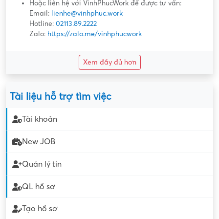
Hoặc liên hệ với VinhPhucWork để được tư vấn:
Email:
lienhe@vinhphuc.work
Hotline:
02113.89.2222
Zalo:
https://zalo.me/vinhphucwork
Xem đầy đủ hơn
Tài liệu hỗ trợ tìm việc
Tài khoản
New JOB
Quản lý tin
QL hồ sơ
Tạo hồ sơ