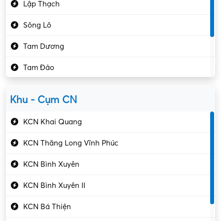
Lập Thạch
Hóa chất
Sông Lô
Kế toán – Kiểm toán
Tam Dương
Kho vận – Thủ quỹ
Tam Đảo
Kiểm soát chất lượng
Yên Lạc
Kỹ sư cơ khí
Khu - Cụm CN
Gần Vĩnh Phúc
Kỹ sư điện
KCN Khai Quang
Kỹ thuật cao
KCN Thăng Long Vĩnh Phúc
Kỹ thuật mạng – IT
KCN Bình Xuyên
Làm bán thời gian
KCN Bình Xuyên II
Lao động phổ thông
KCN Bá Thiện