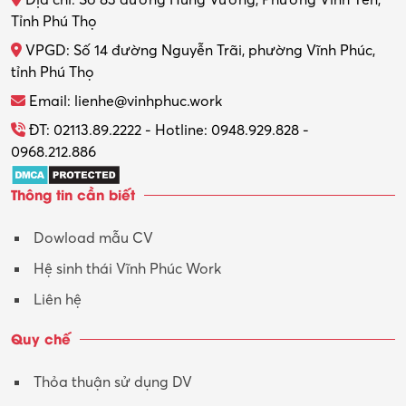
Thợ máy – Ô tô – Xe máy
Tỉnh Phú Thọ
VPGD: Số 14 đường Nguyễn Trãi, phường Vĩnh Phúc,
Thực tập
tỉnh Phú Thọ
Thương mại điện tử
Email: lienhe@vinhphuc.work
Tổ chức sự kiện – Quà tặng
ĐT: 02113.89.2222 - Hotline: 0948.929.828 -
0968.212.886
Trợ lý
Thông tin cần biết
Tư vấn
Dowload mẫu CV
Tư vấn – Kiến trúc
Hệ sinh thái Vĩnh Phúc Work
Vận hành máy phay CNC
Liên hệ
Vận tải – Lái xe
Quy chế
Xây dựng
Thỏa thuận sử dụng DV
Xuất nhập khẩu