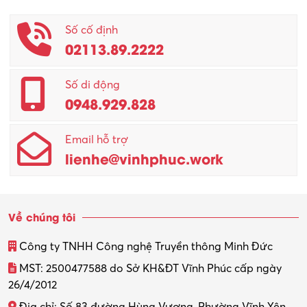
Phục vụ khác
Số cố định
02113.89.2222
Promotion Girl (PG)
Quản lý – Giám đốc
Số di động
0948.929.828
Quản lý chất lượng – QC
Email hỗ trợ
Quản lý sản xuất
lienhe@vinhphuc.work
Quản trị kinh doanh
Sinh viên làm thêm
Về chúng tôi
Thiết kế
Công ty TNHH Công nghệ Truyền thông Minh Đức
Thiết kế đồ họa
MST: 2500477588 do Sở KH&ĐT Vĩnh Phúc cấp ngày
26/4/2012
Thiết kế nội thất
Địa chỉ: Số 83 đường Hùng Vương, Phường Vĩnh Yên,