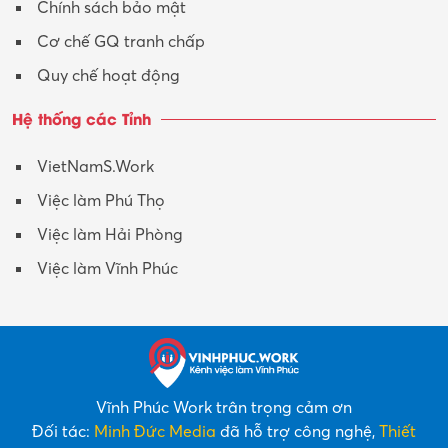
Chính sách bảo mật
Y tế-Dược
Cơ chế GQ tranh chấp
Quy chế hoạt động
Hệ thống các Tỉnh
VietNamS.Work
Việc làm Phú Thọ
Việc làm Hải Phòng
Việc làm Vĩnh Phúc
Vĩnh Phúc Work trân trọng cảm ơn
Đối tác:
Minh Đức Media
đã hỗ trợ công nghệ,
Thiết