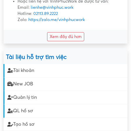
Hoặc liên hệ với VinhPhucWork để được tư vấn:
Email:
lienhe@vinhphuc.work
Hotline:
02113.89.2222
Zalo:
https://zalo.me/vinhphucwork
Xem đầy đủ hơn
Tài liệu hỗ trợ tìm việc
Tài khoản
New JOB
Quản lý tin
QL hồ sơ
Tạo hồ sơ