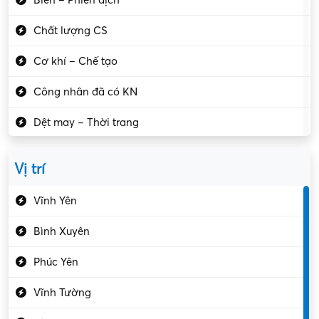
Chất lượng CS
Cơ khí – Chế tạo
Công nhân đã có KN
Dệt may – Thời trang
Dịch vụ giải trí
Vị trí
Du lịch – Nhà hàng
Vĩnh Yên
Điện tử – Điện lạnh
Bình Xuyên
Điều hóa
Phúc Yên
Giáo dục – Sư phạm
Vĩnh Tường
Hành chính – VP