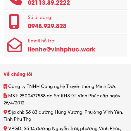
02113.89.2222
Promotion Girl (PG)
Quản lý – Giám đốc
Số di động
0948.929.828
Quản lý chất lượng – QC
Email hỗ trợ
Quản lý sản xuất
lienhe@vinhphuc.work
Quản trị kinh doanh
Sinh viên làm thêm
Về chúng tôi
Thiết kế
Công ty TNHH Công nghệ Truyền thông Minh Đức
Thiết kế đồ họa
MST: 2500477588 do Sở KH&ĐT Vĩnh Phúc cấp ngày
26/4/2012
Thiết kế nội thất
Địa chỉ: Số 83 đường Hùng Vương, Phường Vĩnh Yên,
Thợ máy – Ô tô – Xe máy
Tỉnh Phú Thọ
VPGD: Số 14 đường Nguyễn Trãi, phường Vĩnh Phúc,
Thực tập