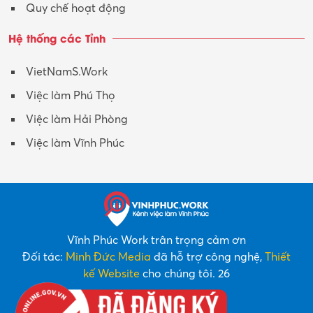
Quy chế hoạt động
Hệ thống các Tỉnh
VietNamS.Work
Việc làm Phú Thọ
Việc làm Hải Phòng
Việc làm Vĩnh Phúc
Vĩnh Phúc Work trân trọng cảm ơn
Đối tác:
Minh Đức Media
đã hỗ trợ công nghệ,
Thiết
kế Website
cho chúng tôi. 26