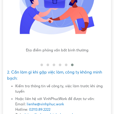
gốc
Địa điểm phỏng vấn bất bình thường
Nộ
2. Cần làm gì khi gặp việc làm, công ty không minh
bạch:
Kiểm tra thông tin về công ty, việc làm trước khi ứng
tuyển
Hoặc liên hệ với VinhPhucWork để được tư vấn:
Email:
lienhe@vinhphuc.work
Hotline:
02113.89.2222