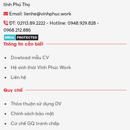
tỉnh Phú Thọ
Thương mại điện tử
Email: lienhe@vinhphuc.work
Tổ chức sự kiện – Quà tặng
ĐT: 02113.89.2222 - Hotline: 0948.929.828 -
0968.212.886
Trợ lý
Thông tin cần biết
Tư vấn
Dowload mẫu CV
Tư vấn – Kiến trúc
Hệ sinh thái Vĩnh Phúc Work
Vận hành máy phay CNC
Liên hệ
Vận tải – Lái xe
Quy chế
Xây dựng
Thỏa thuận sử dụng DV
Xuất nhập khẩu
Chính sách bảo mật
Y tế-Dược
Cơ chế GQ tranh chấp