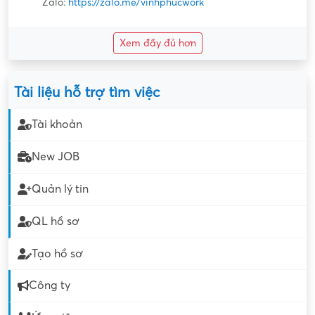
Zalo:
https://zalo.me/vinhphucwork
Xem đầy đủ hơn
Tài liệu hỗ trợ tìm việc
Tài khoản
New JOB
Quản lý tin
QL hồ sơ
Tạo hồ sơ
Công ty