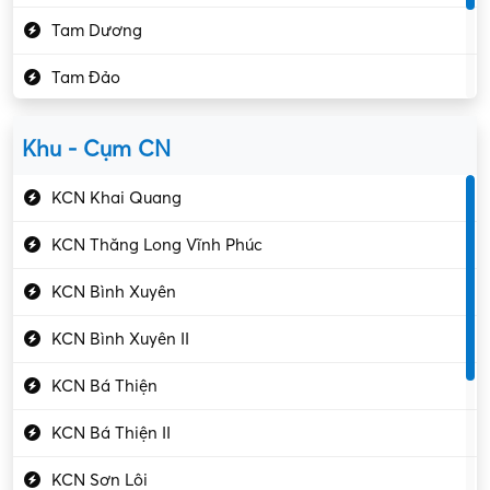
Kế toán – Kiểm toán
Tam Dương
Kho vận – Thủ quỹ
Tam Đảo
Kiểm soát chất lượng
Yên Lạc
Kỹ sư cơ khí
Khu - Cụm CN
Gần Vĩnh Phúc
Kỹ sư điện
KCN Khai Quang
Kỹ thuật cao
KCN Thăng Long Vĩnh Phúc
Kỹ thuật mạng – IT
KCN Bình Xuyên
Làm bán thời gian
KCN Bình Xuyên II
Lao động phổ thông
KCN Bá Thiện
Lập trình – Phát triển
KCN Bá Thiện II
Luật – Công chứng
KCN Sơn Lôi