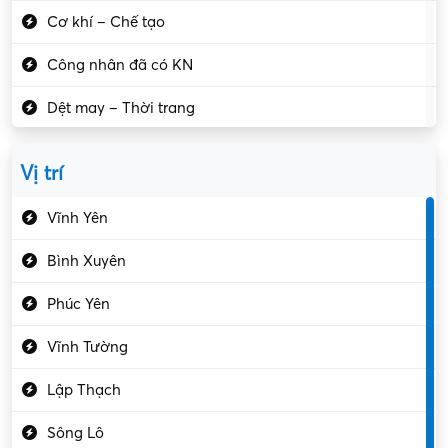
Cơ khí – Chế tạo
Công nhân đã có KN
Dệt may – Thời trang
Dịch vụ giải trí
Vị trí
Du lịch – Nhà hàng
Vĩnh Yên
Điện tử – Điện lạnh
Bình Xuyên
Điều hóa
Phúc Yên
Giáo dục – Sư phạm
Vĩnh Tường
Hành chính – VP
Lập Thạch
Hóa chất
Sông Lô