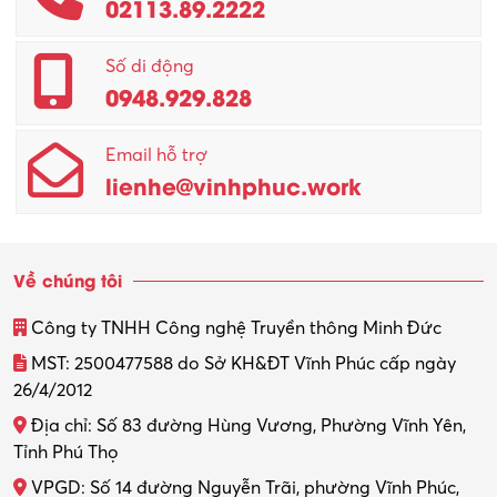
02113.89.2222
Promotion Girl (PG)
Quản lý – Giám đốc
Số di động
0948.929.828
Quản lý chất lượng – QC
Email hỗ trợ
Quản lý sản xuất
lienhe@vinhphuc.work
Quản trị kinh doanh
Sinh viên làm thêm
Về chúng tôi
Thiết kế
Công ty TNHH Công nghệ Truyền thông Minh Đức
Thiết kế đồ họa
MST: 2500477588 do Sở KH&ĐT Vĩnh Phúc cấp ngày
26/4/2012
Thiết kế nội thất
Địa chỉ: Số 83 đường Hùng Vương, Phường Vĩnh Yên,
Thợ máy – Ô tô – Xe máy
Tỉnh Phú Thọ
VPGD: Số 14 đường Nguyễn Trãi, phường Vĩnh Phúc,
Thực tập