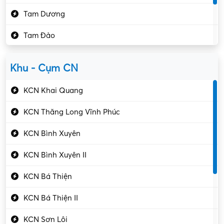
Kế toán – Kiểm toán
Tam Dương
Kho vận – Thủ quỹ
Tam Đảo
Kiểm soát chất lượng
Yên Lạc
Kỹ sư cơ khí
Khu - Cụm CN
Gần Vĩnh Phúc
Kỹ sư điện
KCN Khai Quang
Kỹ thuật cao
KCN Thăng Long Vĩnh Phúc
Kỹ thuật mạng – IT
KCN Bình Xuyên
Làm bán thời gian
KCN Bình Xuyên II
Lao động phổ thông
KCN Bá Thiện
Lập trình – Phát triển
KCN Bá Thiện II
Luật – Công chứng
KCN Sơn Lôi