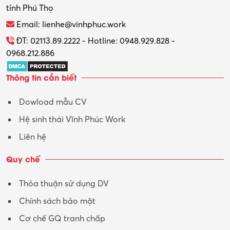
tỉnh Phú Thọ
Thương mại điện tử
Email: lienhe@vinhphuc.work
Tổ chức sự kiện – Quà tặng
ĐT: 02113.89.2222 - Hotline: 0948.929.828 -
0968.212.886
Trợ lý
Thông tin cần biết
Tư vấn
Dowload mẫu CV
Tư vấn – Kiến trúc
Hệ sinh thái Vĩnh Phúc Work
Vận hành máy phay CNC
Liên hệ
Vận tải – Lái xe
Quy chế
Xây dựng
Thỏa thuận sử dụng DV
Xuất nhập khẩu
Chính sách bảo mật
Y tế-Dược
Cơ chế GQ tranh chấp