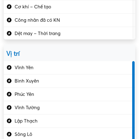
Cơ khí – Chế tạo
Công nhân đã có KN
Dệt may – Thời trang
Dịch vụ giải trí
Vị trí
Du lịch – Nhà hàng
Vĩnh Yên
Điện tử – Điện lạnh
Bình Xuyên
Điều hóa
Phúc Yên
Giáo dục – Sư phạm
Vĩnh Tường
Hành chính – VP
Lập Thạch
Hóa chất
Sông Lô