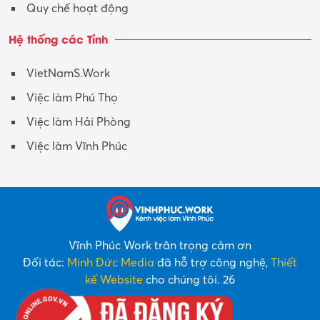
Quy chế hoạt động
Hệ thống các Tỉnh
VietNamS.Work
Việc làm Phú Thọ
Việc làm Hải Phòng
Việc làm Vĩnh Phúc
Vĩnh Phúc Work trân trọng cảm ơn
Đối tác:
Minh Đức Media
đã hỗ trợ công nghệ,
Thiết
kế Website
cho chúng tôi. 26