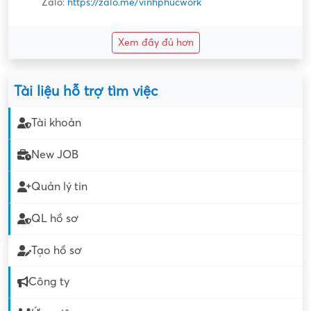
Zalo:
https://zalo.me/vinhphucwork
Xem đầy đủ hơn
Tài liệu hỗ trợ tìm việc
Tài khoản
New JOB
Quản lý tin
QL hồ sơ
Tạo hồ sơ
Công ty