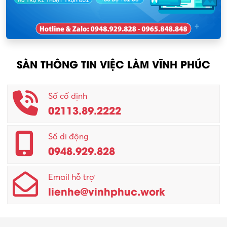
Nhân viên kinh doanh
KCN Sông Lô I
Nhân viên thu mua
KCN Tam Dương
Nông – Lâm nghiệp
SÀN THÔNG TIN VIỆC LÀM VĨNH PHÚC
Nhân viên CSKH
Phục vụ khác
Số cố định
02113.89.2222
Promotion Girl (PG)
Quản lý – Giám đốc
Số di động
0948.929.828
Quản lý chất lượng – QC
Email hỗ trợ
Quản lý sản xuất
lienhe@vinhphuc.work
Quản trị kinh doanh
Sinh viên làm thêm