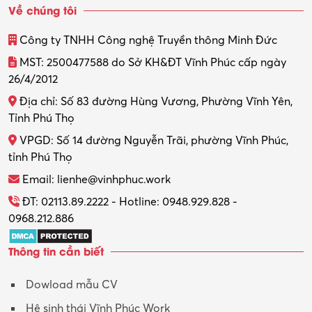
Về chúng tôi
Thiết kế
Công ty TNHH Công nghệ Truyền thông Minh Đức
Thiết kế đồ họa
MST: 2500477588 do Sở KH&ĐT Vĩnh Phúc cấp ngày
26/4/2012
Thiết kế nội thất
Địa chỉ: Số 83 đường Hùng Vương, Phường Vĩnh Yên,
Thợ máy – Ô tô – Xe máy
Tỉnh Phú Thọ
VPGD: Số 14 đường Nguyễn Trãi, phường Vĩnh Phúc,
Thực tập
tỉnh Phú Thọ
Thương mại điện tử
Email: lienhe@vinhphuc.work
Tổ chức sự kiện – Quà tặng
ĐT: 02113.89.2222 - Hotline: 0948.929.828 -
0968.212.886
Trợ lý
Thông tin cần biết
Tư vấn
Dowload mẫu CV
Tư vấn – Kiến trúc
Hệ sinh thái Vĩnh Phúc Work