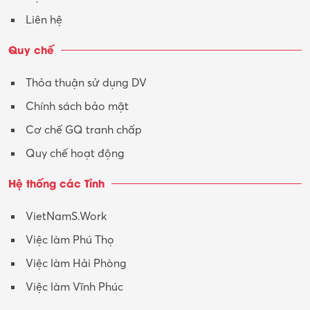
Vận hành máy phay CNC
Liên hệ
Vận tải – Lái xe
Quy chế
Xây dựng
Thỏa thuận sử dụng DV
Xuất nhập khẩu
Chính sách bảo mật
Y tế-Dược
Cơ chế GQ tranh chấp
Quy chế hoạt động
Hệ thống các Tỉnh
VietNamS.Work
Việc làm Phú Thọ
Việc làm Hải Phòng
Việc làm Vĩnh Phúc