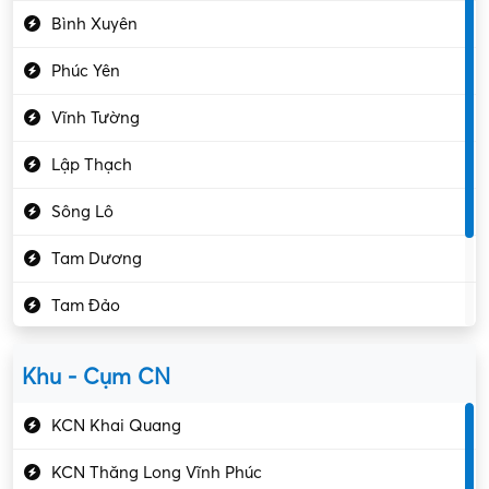
Bình Xuyên
Điều hóa
Phúc Yên
Giáo dục – Sư phạm
Vĩnh Tường
Hành chính – VP
Lập Thạch
Hóa chất
Sông Lô
Kế toán – Kiểm toán
Tam Dương
Kho vận – Thủ quỹ
Tam Đảo
Kiểm soát chất lượng
Yên Lạc
Kỹ sư cơ khí
Khu - Cụm CN
Gần Vĩnh Phúc
Kỹ sư điện
KCN Khai Quang
Kỹ thuật cao
KCN Thăng Long Vĩnh Phúc